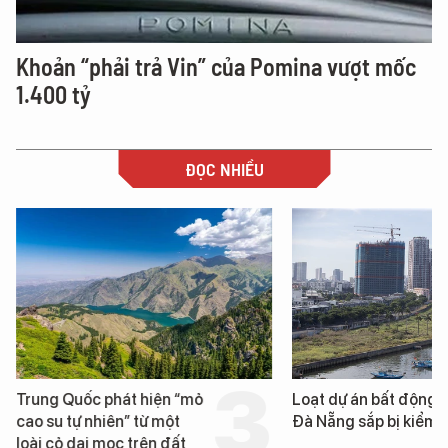
Khoản “phải trả Vin” của Pomina vượt mốc
1.400 tỷ
ĐỌC NHIỀU
Trung Quốc phát hiện “mỏ
Loạt dự án bất động 
cao su tự nhiên” từ một
Đà Nẵng sắp bị kiểm t
loài cỏ dại mọc trên đất