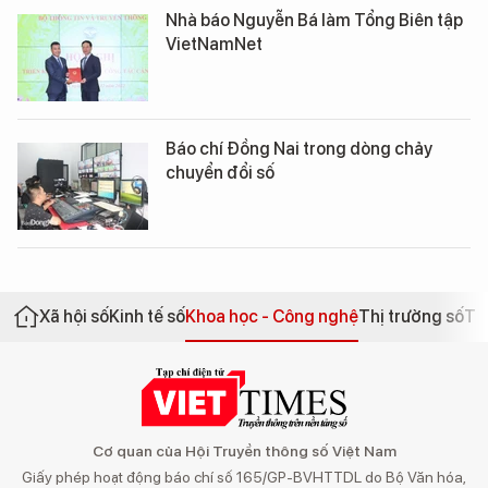
Nhà báo Nguyễn Bá làm Tổng Biên tập
VietNamNet
Báo chí Đồng Nai trong dòng chảy
chuyển đổi số
Xã hội số
Kinh tế số
Khoa học - Công nghệ
Thị trường số
Th
Cơ quan của Hội Truyền thông số Việt Nam
Giấy phép hoạt động báo chí số 165/GP-BVHTTDL do Bộ Văn hóa,