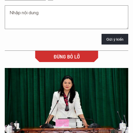
Gửi ý kiến
ĐỪNG BỎ LỠ