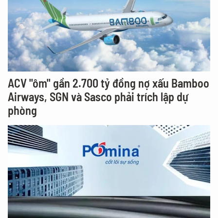
ACV "ôm" gần 2.700 tỷ đồng nợ xấu Bamboo
Airways, SGN và Sasco phải trích lập dự
phòng