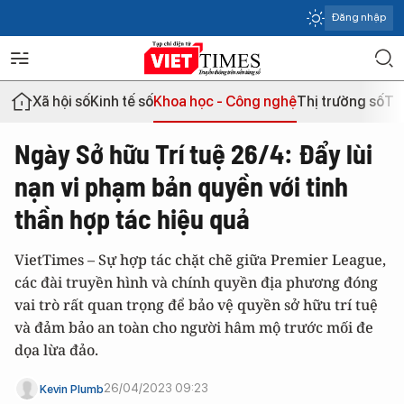
Đăng nhập
Xã hội số
Kinh tế số
Khoa học - Công nghệ
Thị trường số
Th
Ngày Sở hữu Trí tuệ 26/4: Đẩy lùi
nạn vi phạm bản quyền với tinh
thần hợp tác hiệu quả
VietTimes – Sự hợp tác chặt chẽ giữa Premier League,
các đài truyền hình và chính quyền địa phương đóng
vai trò rất quan trọng để bảo vệ quyền sở hữu trí tuệ
và đảm bảo an toàn cho người hâm mộ trước mối đe
dọa lừa đảo.
26/04/2023 09:23
Kevin Plumb