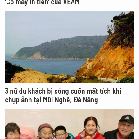
'Cỗ máy in tiền' của VEAM
3 nữ du khách bị sóng cuốn mất tích khi
chụp ảnh tại Mũi Nghê, Đà Nẵng