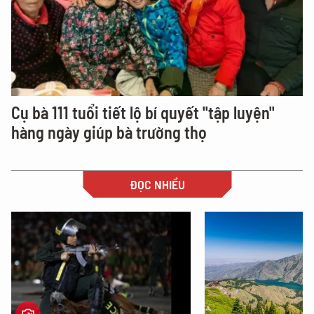
Cụ bà 111 tuổi tiết lộ bí quyết "tập luyện"
hàng ngày giúp bà trường thọ
ĐỌC NHIỀU