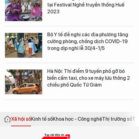
tại Festival Nghề truyền thống Huế
2023
Bộ Y tế đề nghị các địa phương tăng
cường phòng, chống dịch COVID-19
trong dịp nghỉ lễ 30/4-1/5
Hà Nội: Thí điểm 9 tuyến phố gỡ bỏ
biển cấm taxi, cho xe máy lưu thông 2
chiều phố Quốc Tử Giám
Xã hội số
Kinh tế số
Khoa học - Công nghệ
Thị trường số
Th