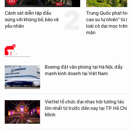
Trung Quốc phát hiện “mỏ
Loạt dự án bất động 
cao su tự nhiên” từ một
Đà Nẵng sắp bị kiểm t
loài cỏ dại mọc trên đất
mặn
TIN TỨC
Boeing đặt văn phòng tại Hà Nội, đẩy
mạnh kinh doanh tại Việt Nam
Viettel tổ chức đại nhạc hội tương tác
lớn nhất từ trước đến nay tại TP. Hồ Chí
Minh