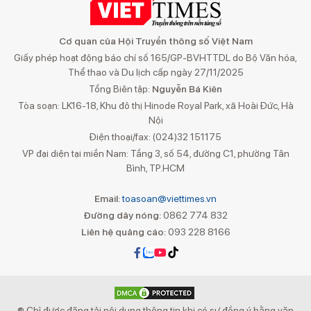
Cơ quan của Hội Truyền thông số Việt Nam
Giấy phép hoạt động báo chí số 165/GP-BVHTTDL do Bộ Văn hóa,
Thể thao và Du lịch cấp ngày 27/11/2025
Tổng Biên tập:
Nguyễn Bá Kiên
Tòa soạn: LK16-18, Khu đô thị Hinode Royal Park, xã Hoài Đức, Hà
Nội
Điện thoại/fax: (024)32 151175
VP đại diện tại miền Nam: Tầng 3, số 54, đường C1, phường Tân
Bình, TP.HCM
Email:
toasoan@viettimes.vn
Đường dây nóng:
0862 774 832
Liên hệ quảng cáo:
093 228 8166
® Chỉ được đăng tải nội dung thông tin khi có sự đồng ý bằng văn