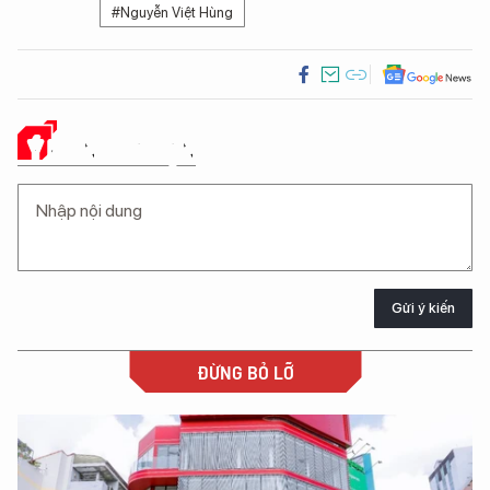
#Nguyễn Việt Hùng
Ý KIẾN CỦA BẠN
Gửi ý kiến
ĐỪNG BỎ LỠ