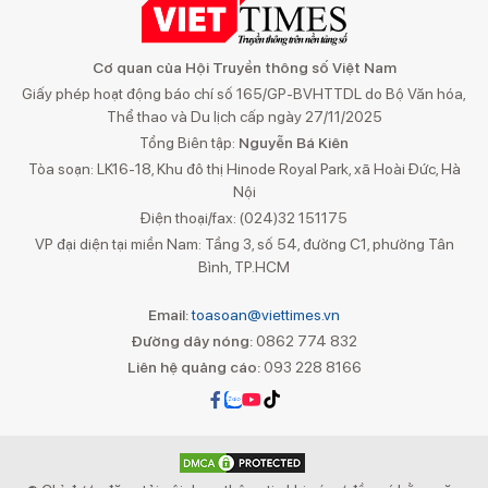
Cơ quan của Hội Truyền thông số Việt Nam
Giấy phép hoạt động báo chí số 165/GP-BVHTTDL do Bộ Văn hóa,
Thể thao và Du lịch cấp ngày 27/11/2025
Tổng Biên tập:
Nguyễn Bá Kiên
Tòa soạn: LK16-18, Khu đô thị Hinode Royal Park, xã Hoài Đức, Hà
Nội
Điện thoại/fax: (024)32 151175
VP đại diện tại miền Nam: Tầng 3, số 54, đường C1, phường Tân
Bình, TP.HCM
Email:
toasoan@viettimes.vn
Đường dây nóng:
0862 774 832
Liên hệ quảng cáo:
093 228 8166