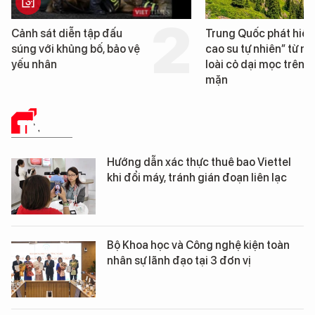
Trung Quốc phát hiện “mỏ
Loạt dự án bất động 
cao su tự nhiên” từ một
Đà Nẵng sắp bị kiểm t
loài cỏ dại mọc trên đất
mặn
TIN TỨC
Hướng dẫn xác thực thuê bao Viettel
khi đổi máy, tránh gián đoạn liên lạc
Bộ Khoa học và Công nghệ kiện toàn
nhân sự lãnh đạo tại 3 đơn vị