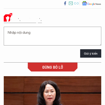
Ý KIẾN CỦA BẠN
Gửi ý kiến
ĐỪNG BỎ LỠ