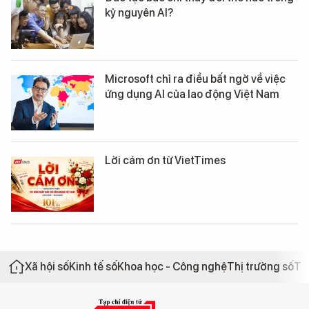
kỷ nguyên AI?
Microsoft chỉ ra điều bất ngờ về việc
ứng dụng AI của lao động Việt Nam
Lời cám ơn từ VietTimes
Xã hội số
Kinh tế số
Khoa học - Công nghệ
Thị trường số
Th