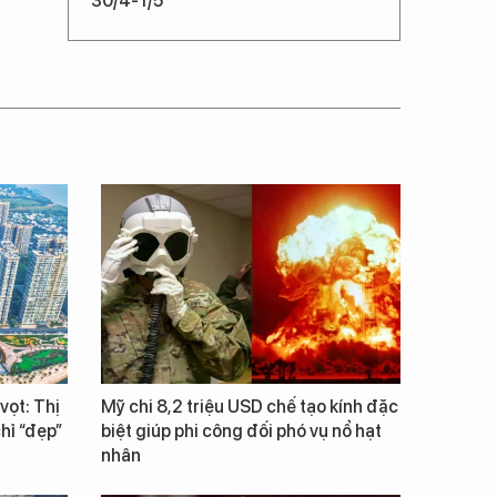
30/4-1/5
vọt: Thị
Mỹ chi 8,2 triệu USD chế tạo kính đặc
hỉ “đẹp”
biệt giúp phi công đối phó vụ nổ hạt
nhân