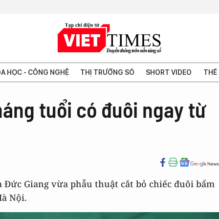
A HỌC - CÔNG NGHỆ
THỊ TRƯỜNG SỐ
SHORT VIDEO
THẾ 
háng tuổi có đuôi ngay từ
oa Đức Giang vừa phẫu thuật cắt bỏ chiếc đuôi bẩm
Hà Nội.