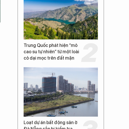
Trung Quốc phát hiện “mỏ
cao su tự nhiên” từ một loài
cỏ dại mọc trên đất mặn
Loạt dự án bất động sản ở
Đà Nẵng sắp bị kiểm tra