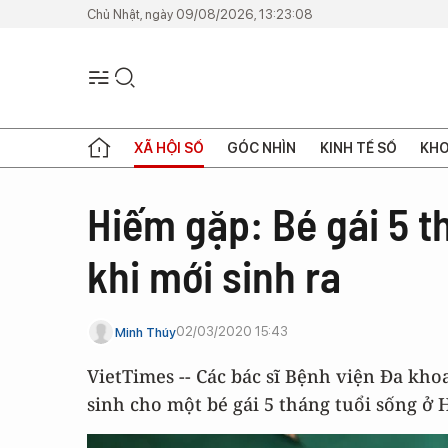
Chủ Nhật, ngày 09/08/2026, 13:23:08
XÃ HỘI SỐ
GÓC NHÌN
KINH TẾ SỐ
KHO
Hiếm gặp: Bé gái 5 t
khi mới sinh ra
02/03/2020 15:43
Minh Thúy
VietTimes -- Các bác sĩ Bệnh viện Đa kh
sinh cho một bé gái 5 tháng tuổi sống ở 