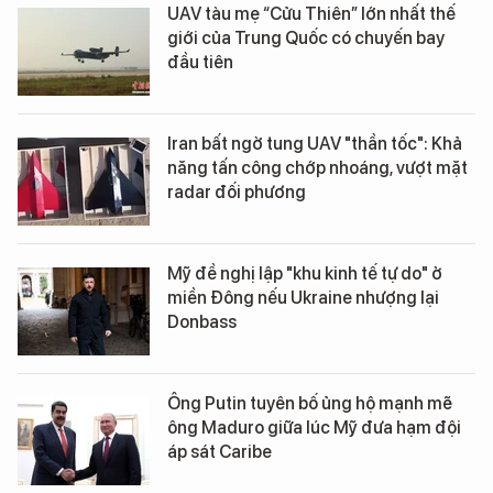
UAV tàu mẹ “Cửu Thiên” lớn nhất thế
giới của Trung Quốc có chuyến bay
đầu tiên
Iran bất ngờ tung UAV "thần tốc": Khả
năng tấn công chớp nhoáng, vượt mặt
radar đối phương
Mỹ đề nghị lập "khu kinh tế tự do" ở
miền Đông nếu Ukraine nhượng lại
Donbass
Ông Putin tuyên bố ủng hộ mạnh mẽ
ông Maduro giữa lúc Mỹ đưa hạm đội
áp sát Caribe