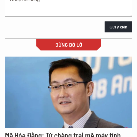
Gửi ý kiến
ĐỪNG BỎ LỠ
Mã Hóa Đằng: Từ chàng trai mê máy tính