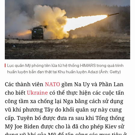
Lục quân Mỹ phóng tên lửa từ hệ thống HIMARS trong quá trình
huấn luyện bắn đạn thật tại Khu huấn luyện Adazi (Ảnh: Getty)
Các thành viên
NATO
gồm Na Uy và Phần Lan
cho biết
Ukraine
có thể thực hiện các cuộc tấn
công tầm xa chống lại Nga bằng cách sử dụng
vũ khí phương Tây do khối quân sự này cung
cấp. Tuyên bố được đưa ra sau khi Tổng thống
Mỹ Joe Biden được cho là đã cho phép Kiev sử
dụng vũ khí của Mỹ để tấn công các mục tiêu ở