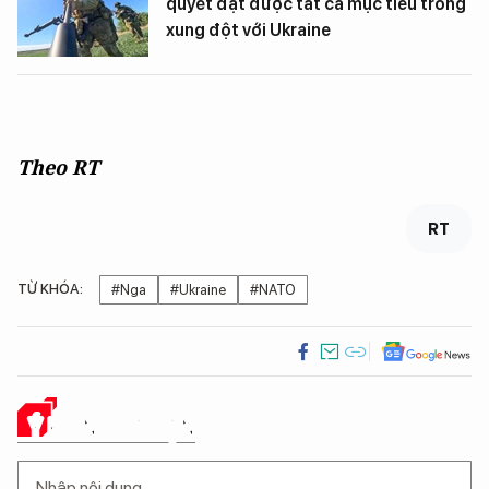
quyết đạt được tất cả mục tiêu trong
xung đột với Ukraine
Theo RT
RT
TỪ KHÓA:
#Nga
#Ukraine
#NATO
Ý KIẾN CỦA BẠN