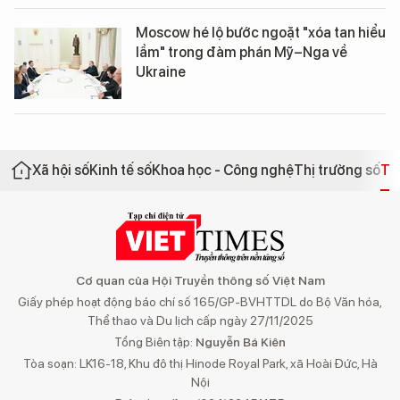
Moscow hé lộ bước ngoặt "xóa tan hiểu
lầm" trong đàm phán Mỹ–Nga về
Ukraine
Xã hội số
Kinh tế số
Khoa học - Công nghệ
Thị trường số
Th
Cơ quan của Hội Truyền thông số Việt Nam
Giấy phép hoạt động báo chí số 165/GP-BVHTTDL do Bộ Văn hóa,
Thể thao và Du lịch cấp ngày 27/11/2025
Tổng Biên tập:
Nguyễn Bá Kiên
Tòa soạn: LK16-18, Khu đô thị Hinode Royal Park, xã Hoài Đức, Hà
Nội