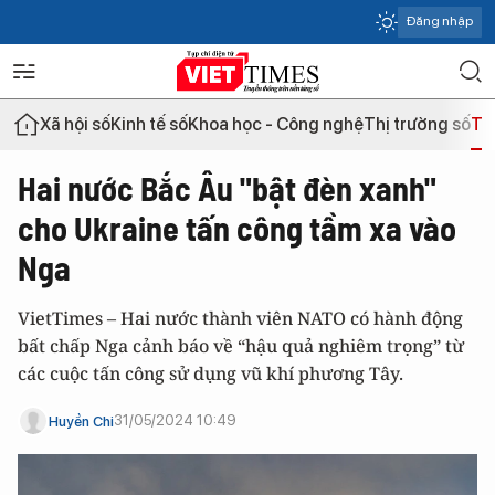
Đăng nhập
Xã hội số
Kinh tế số
Khoa học - Công nghệ
Thị trường số
Th
Hai nước Bắc Âu "bật đèn xanh"
cho Ukraine tấn công tầm xa vào
Nga
VietTimes – Hai nước thành viên NATO có hành động
bất chấp Nga cảnh báo về “hậu quả nghiêm trọng” từ
các cuộc tấn công sử dụng vũ khí phương Tây.
31/05/2024 10:49
Huyền Chi