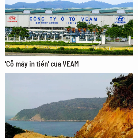
'Cỗ máy in tiền' của VEAM