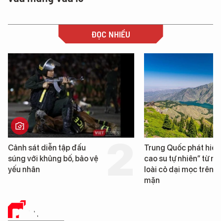
ĐỌC NHIỀU
Trung Quốc phát hiện “mỏ
Loạt dự án bất động 
cao su tự nhiên” từ một
Đà Nẵng sắp bị kiểm t
loài cỏ dại mọc trên đất
mặn
PHÂN TÍCH