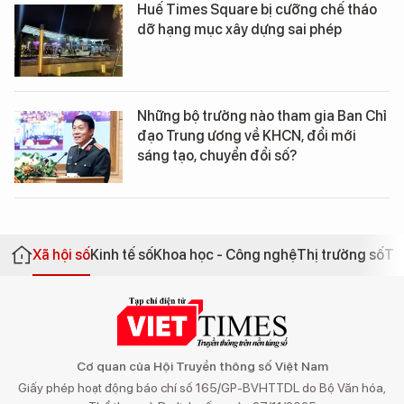
Huế Times Square bị cưỡng chế tháo
dỡ hạng mục xây dựng sai phép
Những bộ trưởng nào tham gia Ban Chỉ
đạo Trung ương về KHCN, đổi mới
sáng tạo, chuyển đổi số?
Xã hội số
Kinh tế số
Khoa học - Công nghệ
Thị trường số
Th
Cơ quan của Hội Truyền thông số Việt Nam
Giấy phép hoạt động báo chí số 165/GP-BVHTTDL do Bộ Văn hóa,