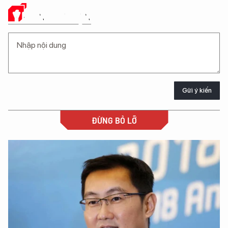
Ý KIẾN CỦA BẠN
Gửi ý kiến
ĐỪNG BỎ LỠ