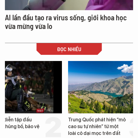
AI lần đầu tạo ra virus sống, giới khoa học
vừa mừng vừa lo
ĐỌC NHIỀU
Trung Quốc phát hiện “mỏ
Loạt dự án bất động 
cao su tự nhiên” từ một
Đà Nẵng sắp bị kiểm t
loài cỏ dại mọc trên đất