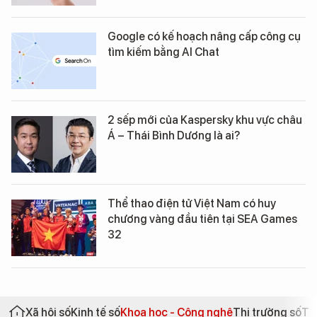
Google có kế hoạch nâng cấp công cụ
tìm kiếm bằng AI Chat
2 sếp mới của Kaspersky khu vực châu
Á – Thái Bình Dương là ai?
Thể thao điện tử Việt Nam có huy
chương vàng đầu tiên tại SEA Games
32
Xã hội số
Kinh tế số
Khoa học - Công nghệ
Thị trường số
Th