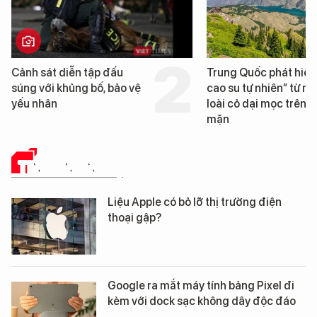
Trung Quốc phát hiện “mỏ
Loạt dự án bất 
cao su tự nhiên” từ một
Đà Nẵng sắp bị 
loài cỏ dại mọc trên đất
mặn
TIN CÔNG NGHỆ
Liệu Apple có bỏ lỡ thị trường điện
thoại gập?
Google ra mắt máy tính bảng Pixel đi
kèm với dock sạc không dây độc đáo