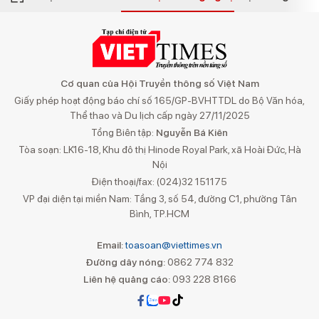
Cơ quan của Hội Truyền thông số Việt Nam
Giấy phép hoạt động báo chí số 165/GP-BVHTTDL do Bộ Văn hóa,
Thể thao và Du lịch cấp ngày 27/11/2025
Tổng Biên tập:
Nguyễn Bá Kiên
Tòa soạn: LK16-18, Khu đô thị Hinode Royal Park, xã Hoài Đức, Hà
Nội
Điện thoại/fax: (024)32 151175
VP đại diện tại miền Nam: Tầng 3, số 54, đường C1, phường Tân
Bình, TP.HCM
Email:
toasoan@viettimes.vn
Đường dây nóng:
0862 774 832
Liên hệ quảng cáo:
093 228 8166