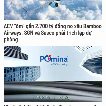
ACV "ôm" gần 2.700 tỷ đồng nợ xấu Bamboo
Airways, SGN và Sasco phải trích lập dự
phòng