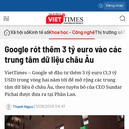
Đăng nhập
Xã hội số
Kinh tế số
Khoa học - Công nghệ
Thị trường số
Th
Google rót thêm 3 tỷ euro vào các
trung tâm dữ liệu châu Âu
VietTimes -- Google sẽ đầu tư thêm 3 tỷ euro (3,3 tỷ
USD) trong vòng hai năm tới để mở rộng các trung
tâm dữ liệu ở châu Âu, theo tuyên bố của CEO Sundar
Pichai được đưa ra tại Phần Lan.
21/09/2019 04:41
Thanh Ngọc