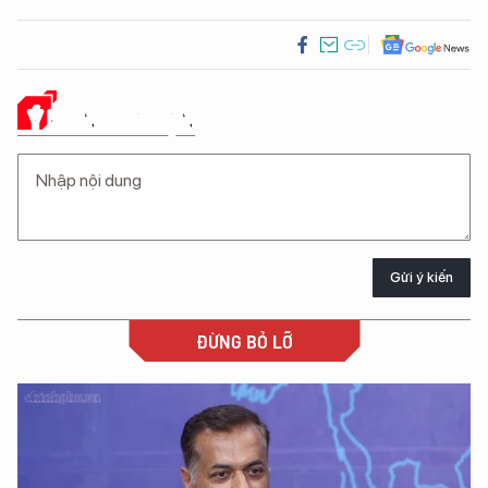
Ý KIẾN CỦA BẠN
Gửi ý kiến
ĐỪNG BỎ LỠ