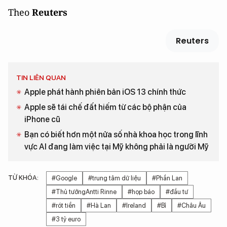
Theo
Reuters
Reuters
TIN LIÊN QUAN
Apple phát hành phiên bản iOS 13 chính thức
Apple sẽ tái chế đất hiếm từ các bộ phận của
iPhone cũ
Bạn có biết hơn một nửa số nhà khoa học trong lĩnh
vực AI đang làm việc tại Mỹ không phải là người Mỹ
TỪ KHÓA:
#Google
#trung tâm dữ liệu
#Phần Lan
#Thủ tướngAntti Rinne
#họp báo
#đầu tư
#rót tiền
#Hà Lan
#Ireland
#Bỉ
#Châu Âu
#3 tỷ euro