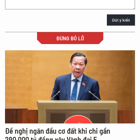
Gửi ý kiến
ĐỪNG BỎ LỠ
Đề nghị ngăn đầu cơ đất khi chi gần
290.000 tỷ đồng xây Vành đai 5