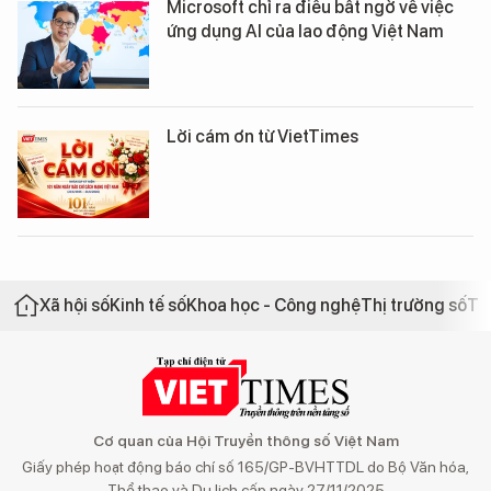
Microsoft chỉ ra điều bất ngờ về việc
ứng dụng AI của lao động Việt Nam
Lời cám ơn từ VietTimes
Xã hội số
Kinh tế số
Khoa học - Công nghệ
Thị trường số
Th
Cơ quan của Hội Truyền thông số Việt Nam
Giấy phép hoạt động báo chí số 165/GP-BVHTTDL do Bộ Văn hóa,
Thể thao và Du lịch cấp ngày 27/11/2025