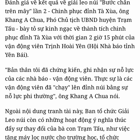
Đánh giá về kết quả về giải leo núi "Bước chân
trên mây" lần 2 - Chinh phục đỉnh Tà Xùa, ông
Khang A Chua, Phó Chủ tịch UBND huyện Trạm
Tấu - bày tỏ sự kinh ngạc về thành tích chinh
phục đỉnh Tà Xùa với thời gian 2 giờ 15 phút của
vận động viên Trịnh Hoài Yên (Hội Nhà báo tỉnh
Yên Bái).
"Bản thân tôi đã chứng kiến, ghi nhận sự nỗ lực
của các nhà báo - vận động viên. Thực sự là các
vận động viên đã "chạy" lên đỉnh núi bằng sự
nỗ lực phi thường", ông Khang A Chua nói.
Ngoài nội dung tranh tài này, Ban tổ chức Giải
Leo núi còn có những hoạt động ý nghĩa thúc
đẩy sự thay đổi của bà con Trạm Tấu, như việc
tặng máy lọc nước cho trường học, tổ chức