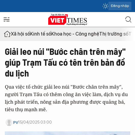
Đăng nhập
Xã hội số
Kinh tế số
Khoa học - Công nghệ
Thị trường số
Th
Giải leo núi "Bước chân trên mây"
giúp Trạm Tấu có tên trên bản đồ
du lịch
Qua việc tổ chức giải leo núi "Bước chân trên mây",
người Trạm Tấu có thêm công ăn việc làm, dịch vụ du
lịch phát triển, nông sản địa phương được quảng bá,
tiêu thụ mạnh mẽ.
15/04/2025 03:00
PV