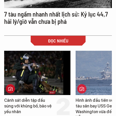
7 tàu ngầm nhanh nhất lịch sử: Kỷ lục 44,7
hải lý/giờ vẫn chưa bị phá
ĐỌC NHIỀU
Hình ảnh đầu tiên về siêu
Cận cảnh chiến hạm 
tàu sân bay USS George
tống tàu sân bay USS
Washington vừa đến Đà
George Washington 