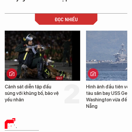
ĐỌC NHIỀU
Cảnh sát diễn tập đấu
Hình ảnh đầu tiên về s
súng với khủng bố, bảo vệ
tàu sân bay USS Geor
yếu nhân
Washington vừa đến 
Nẵng
KINH TẾ SỐ