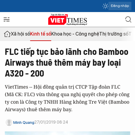
Đăng nhập
Xã hội số
Kinh tế số
Khoa học - Công nghệ
Thị trường số
Th
FLC tiếp tục bảo lãnh cho Bamboo
Airways thuê thêm máy bay loại
A320 - 200
VietTimes -- Hội đồng quản trị CTCP Tập đoàn FLC
(Mã CK: FLC) vừa thông qua nghị quyết cho phép công
ty con là Công ty TNHH Hàng không Tre Việt (Bamboo
Airways) thuê thêm máy bay.
27/01/2019 08:24
Minh Quang