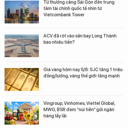
Từ thương cảng Sài Gòn đến trung
tâm tài chính quốc tế nhìn từ
Vietcombank Tower
ACV đã rót vào sân bay Long Thành
bao nhiêu tiền?
Giá vàng hôm nay 5/8: SJC tăng 1 triệu
đồng/lượng, vàng thế giới tăng mạnh
Vingroup, Vinhomes, Viettel Global,
MWG, BSR đem “núi tiền” gửi ngân
hàng lấy lãi