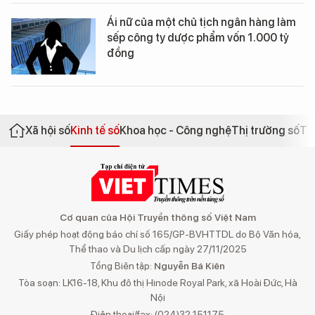
Ái nữ của một chủ tịch ngân hàng làm
sếp công ty dược phẩm vốn 1.000 tỷ
đồng
Xã hội số
Kinh tế số
Khoa học - Công nghệ
Thị trường số
Th
Cơ quan của Hội Truyền thông số Việt Nam
Giấy phép hoạt động báo chí số 165/GP-BVHTTDL do Bộ Văn hóa,
Thể thao và Du lịch cấp ngày 27/11/2025
Tổng Biên tập:
Nguyễn Bá Kiên
Tòa soạn: LK16-18, Khu đô thị Hinode Royal Park, xã Hoài Đức, Hà
Nội
Điện thoại/fax: (024)32 151175