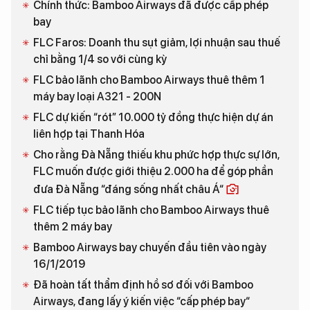
Chính thức: Bamboo Airways đã được cấp phép
bay
FLC Faros: Doanh thu sụt giảm, lợi nhuận sau thuế
chỉ bằng 1/4 so với cùng kỳ
FLC bảo lãnh cho Bamboo Airways thuê thêm 1
máy bay loại A321 - 200N
FLC dự kiến “rót” 10.000 tỷ đồng thực hiện dự án
liên hợp tại Thanh Hóa
Cho rằng Đà Nẵng thiếu khu phức hợp thực sự lớn,
FLC muốn được giới thiệu 2.000 ha để góp phần
đưa Đà Nẵng “đáng sống nhất châu Á“
FLC tiếp tục bảo lãnh cho Bamboo Airways thuê
thêm 2 máy bay
Bamboo Airways bay chuyến đầu tiên vào ngày
16/1/2019
Đã hoàn tất thẩm định hồ sơ đối với Bamboo
Airways, đang lấy ý kiến việc “cấp phép bay“