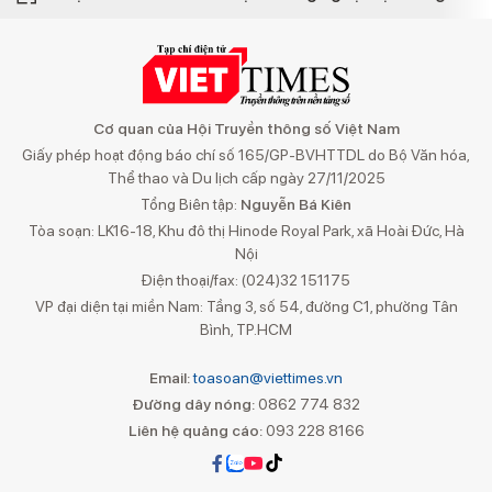
Cơ quan của Hội Truyền thông số Việt Nam
Giấy phép hoạt động báo chí số 165/GP-BVHTTDL do Bộ Văn hóa,
Thể thao và Du lịch cấp ngày 27/11/2025
Tổng Biên tập:
Nguyễn Bá Kiên
Tòa soạn: LK16-18, Khu đô thị Hinode Royal Park, xã Hoài Đức, Hà
Nội
Điện thoại/fax: (024)32 151175
VP đại diện tại miền Nam: Tầng 3, số 54, đường C1, phường Tân
Bình, TP.HCM
Email:
toasoan@viettimes.vn
Đường dây nóng:
0862 774 832
Liên hệ quảng cáo:
093 228 8166