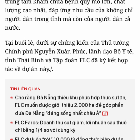
trung tâm khám chữa bệnh quy mô lớn, chất
lượng cao nhất, đáp ứng nhu cầu của không chỉ
người dân trong tỉnh mà còn của người dân cả
nước.
Tại buổi lễ, dưới sự chứng kiến của Thủ tướng
Chính phủ Nguyễn Xuân Phúc, lãnh đạo Bộ Y tế,
tỉnh Thái Bình và Tập đoàn FLC đã ký kết hợp
tác về dự án này./.
TIN LIÊN QUAN
Cho rằng Đà Nẵng thiếu khu phức hợp thực sự lớn,
FLC muốn được giới thiệu 2.000 ha để góp phần
đưa Đà Nẵng “đáng sống nhất châu Á“
FLC Faros: Doanh thu sụt giảm, lợi nhuận sau thuế
chỉ bằng 1/4 so với cùng kỳ
FLC dự kiến “rót” 10.000 tỷ đồng thực hiện dự án