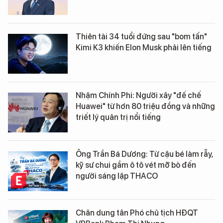
Thiên tài 34 tuổi đứng sau "bom tấn"
Kimi K3 khiến Elon Musk phải lên tiếng
Nhậm Chính Phi: Người xây "đế chế
Huawei" từ hơn 80 triệu đồng và những
triết lý quản trị nổi tiếng
Ông Trần Bá Dương: Từ cậu bé làm rẫy,
kỹ sư chui gầm ô tô vét mỡ bò đến
người sáng lập THACO
Chân dung tân Phó chủ tịch HĐQT