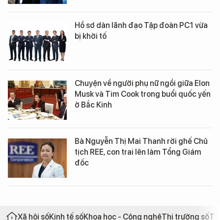
Hồ sơ dàn lãnh đạo Tập đoàn PC1 vừa
bị khởi tố
Chuyện về người phụ nữ ngồi giữa Elon
Musk và Tim Cook trong buổi quốc yến
ở Bắc Kinh
Bà Nguyễn Thị Mai Thanh rời ghế Chủ
tịch REE, con trai lên làm Tổng Giám
đốc
Xã hội số
Kinh tế số
Khoa học - Công nghệ
Thị trường số
Th