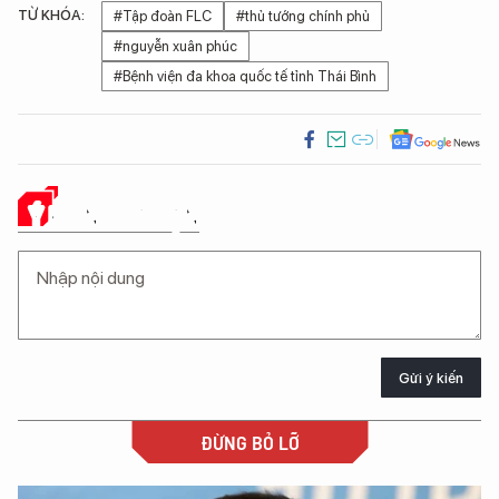
TỪ KHÓA:
#Tập đoàn FLC
#thủ tướng chính phủ
#nguyễn xuân phúc
#Bệnh viện đa khoa quốc tế tỉnh Thái Bình
Ý KIẾN CỦA BẠN
Gửi ý kiến
ĐỪNG BỎ LỠ