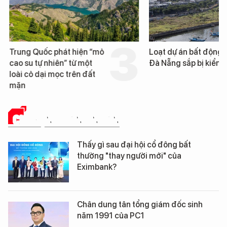
Trung Quốc phát hiện “mỏ
Loạt dự án bất động 
cao su tự nhiên” từ một
Đà Nẵng sắp bị kiểm t
loài cỏ dại mọc trên đất
mặn
CHUYỆN DOANH NHÂN
Thấy gì sau đại hội cổ đông bất
thường "thay người mới" của
Eximbank?
Chân dung tân tổng giám đốc sinh
năm 1991 của PC1