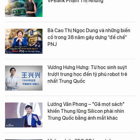
VPBank Phạm Thị Nhung
Bà Cao Thị Ngọc Dung và những biến
cố trong 38 năm gây dựng “đế chế”
PNJ
Vương Hưng Hưng: Từ học sinh suýt
trượt trung học đến tỷ phú robot trẻ
nhất Trung Quốc
Lương Văn Phong – "Gã mọt sách"
khiến Thung lũng Silicon phải nhìn
Trung Quốc bằng ánh mắt khác