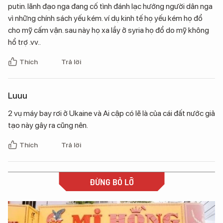
putin. lãnh đạo nga đang cố tình đánh lạc hướng người dân nga
vì những chính sách yếu kém. ví dụ kinh tế họ yếu kém họ đổ
cho mỹ cấm vận. sau này họ xa lầy ở syria họ đổ do mỹ không
hổ trợ .vv..
Thích
Trả lời
Luuu
2 vụ máy bay rơi ở Ukaine và Ai cập có lẽ là của cái đất nước giả
tạo này gây ra cũng nên.
Thích
Trả lời
ĐỪNG BỎ LỠ