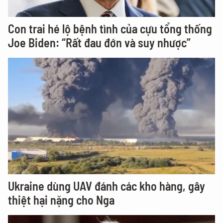
Con trai hé lộ bệnh tình của cựu tổng thống
Joe Biden: “Rất đau đớn và suy nhược”
Ukraine dùng UAV đánh các kho hàng, gây
thiệt hại nặng cho Nga