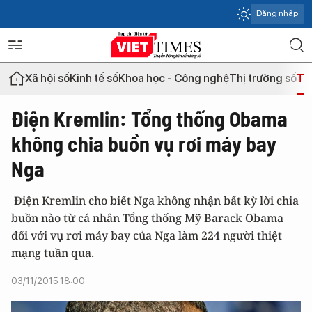
Đăng nhập
Xã hội số
Kinh tế số
Khoa học - Công nghệ
Thị trường số
Th
Điện Kremlin: Tổng thống Obama
không chia buồn vụ rơi máy bay
Nga
Điện Kremlin cho biết Nga không nhận bất kỳ lời chia
buồn nào từ cá nhân Tổng thống Mỹ Barack Obama
đối với vụ rơi máy bay của Nga làm 224 người thiệt
mạng tuần qua.
03/11/2015 18:00