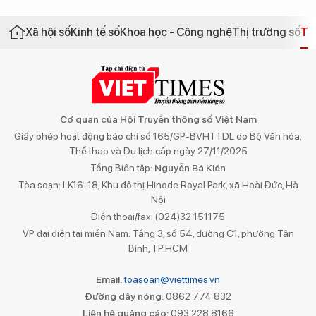
Xã hội số
Kinh tế số
Khoa học - Công nghệ
Thị trường số
Th
Cơ quan của Hội Truyền thông số Việt Nam
Giấy phép hoạt động báo chí số 165/GP-BVHTTDL do Bộ Văn hóa,
Thể thao và Du lịch cấp ngày 27/11/2025
Tổng Biên tập:
Nguyễn Bá Kiên
Tòa soạn: LK16-18, Khu đô thị Hinode Royal Park, xã Hoài Đức, Hà
Nội
Điện thoại/fax: (024)32 151175
VP đại diện tại miền Nam: Tầng 3, số 54, đường C1, phường Tân
Bình, TP.HCM
Email:
toasoan@viettimes.vn
Đường dây nóng:
0862 774 832
Liên hệ quảng cáo:
093 228 8166