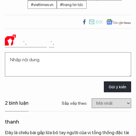
#viettimes.vn
#trang tin tức
Ý KIẾN CỦA BẠN
Gửi ý kiến
2 bình luận
Sắp xếp theo:
thanh
Đây là chiêu bài gắp lửa bỏ tay người của vị tồng thống đặc tài