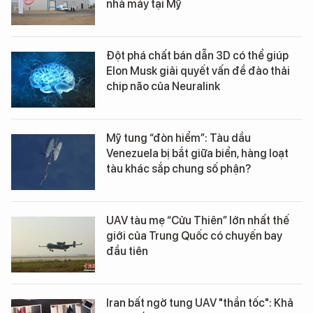
nhà máy tại Mỹ
Đột phá chất bán dẫn 3D có thể giúp
Elon Musk giải quyết vấn đề đào thải
chip não của Neuralink
Mỹ tung “đòn hiểm”: Tàu dầu
Venezuela bị bắt giữa biển, hàng loạt
tàu khác sắp chung số phận?
UAV tàu mẹ “Cửu Thiên” lớn nhất thế
giới của Trung Quốc có chuyến bay
đầu tiên
Iran bất ngờ tung UAV "thần tốc": Khả