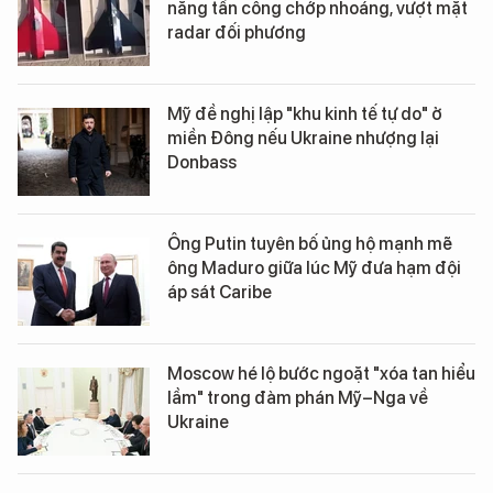
năng tấn công chớp nhoáng, vượt mặt
radar đối phương
Mỹ đề nghị lập "khu kinh tế tự do" ở
miền Đông nếu Ukraine nhượng lại
Donbass
Ông Putin tuyên bố ủng hộ mạnh mẽ
ông Maduro giữa lúc Mỹ đưa hạm đội
áp sát Caribe
Moscow hé lộ bước ngoặt "xóa tan hiểu
lầm" trong đàm phán Mỹ–Nga về
Ukraine