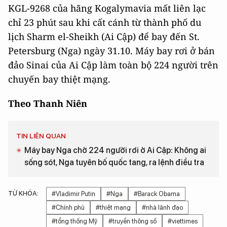
KGL-9268 của hãng Kogalymavia mất liên lạc
chỉ 23 phút sau khi cất cánh từ thành phố du
lịch Sharm el-Sheikh (Ai Cập) để bay đến St.
Petersburg (Nga) ngày 31.10. Máy bay rơi ở bán
đảo Sinai của Ai Cập làm toàn bộ 224 người trên
chuyến bay thiệt mạng.
Theo Thanh Niên
TIN LIÊN QUAN
Máy bay Nga chở 224 người rơi ở Ai Cập: Không ai
sống sót, Nga tuyên bố quốc tang, ra lệnh điều tra
TỪ KHÓA:
#Vladimir Putin
#Nga
#Barack Obama
#Chính phủ
#thiệt mạng
#nhà lãnh đạo
#tổng thống Mỹ
#truyền thông số
#viettimes