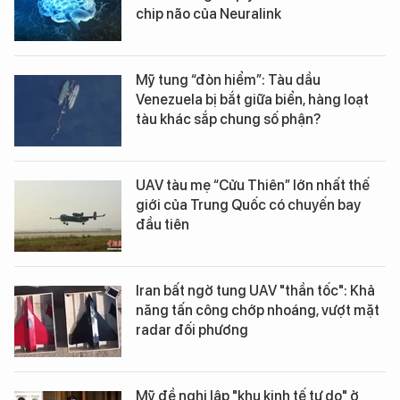
chip não của Neuralink
Mỹ tung “đòn hiểm”: Tàu dầu
Venezuela bị bắt giữa biển, hàng loạt
tàu khác sắp chung số phận?
UAV tàu mẹ “Cửu Thiên” lớn nhất thế
giới của Trung Quốc có chuyến bay
đầu tiên
Iran bất ngờ tung UAV "thần tốc": Khả
năng tấn công chớp nhoáng, vượt mặt
radar đối phương
Mỹ đề nghị lập "khu kinh tế tự do" ở