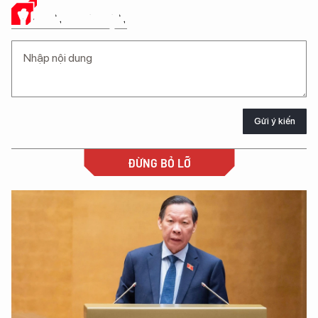
Ý KIẾN CỦA BẠN
Gửi ý kiến
ĐỪNG BỎ LỠ