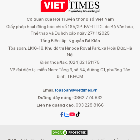
Cơ quan của Hội Truyền thông số Việt Nam
Giấy phép hoạt động báo chí số 165/GP-BVHTTDL do Bộ Văn hóa,
Thể thao và Du lịch cấp ngày 27/11/2025
Tổng Biên tập:
Nguyễn Bá Kiên
Tòa soạn: LK16-18, Khu đô thị Hinode Royal Park, xã Hoài Đức, Hà
Nội
Điện thoại/fax: (024)32 151175
VP đại diện tại miền Nam: Tầng 3, số 54, đường C1, phường Tân
Bình, TP.HCM
Email:
toasoan@viettimes.vn
Đường dây nóng:
0862 774 832
Liên hệ quảng cáo:
093 228 8166