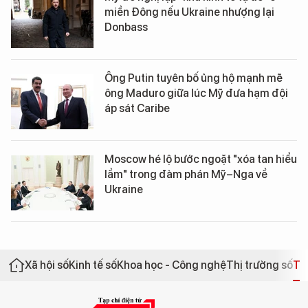
miền Đông nếu Ukraine nhượng lại
Donbass
Ông Putin tuyên bố ủng hộ mạnh mẽ
ông Maduro giữa lúc Mỹ đưa hạm đội
áp sát Caribe
Moscow hé lộ bước ngoặt "xóa tan hiểu
lầm" trong đàm phán Mỹ–Nga về
Ukraine
Xã hội số
Kinh tế số
Khoa học - Công nghệ
Thị trường số
Th