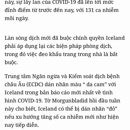
này, sự lây lan của COVID-19 đã lên tới mức
đỉnh điểm từ trước đến nay, với 131 ca nhiễm
mõi ngày.
Làn sóng dịch mới đã buộc chính quyền Iceland
phải áp dụng lại các biện pháp phòng dịch,
trong đó việc đeo khẩu trang trong nhà là bắt
buộc.
Trung tâm Ngăn ngừa và Kiểm soát dịch bệnh
châu Âu (ECDC) dán nhãn màu “ da cam” với
Iceland trong bản báo cáo mới nhất về tình
hình COVID-19. Tờ Morgunbladid hồi đầu tuần
này cho biết, Iceland có thể bị dán nhãn “đỏ”
nếu xu hướng tăng số ca nhiễm mới như hiện
nay tiếp diễn.