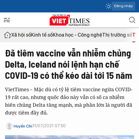
Đăng nhập
Xã hội số
Kinh tế số
Khoa học - Công nghệ
Thị trường số
Th
Đã tiêm vaccine vẫn nhiễm chủng
Delta, Iceland nói lệnh hạn chế
COVID-19 có thể kéo dài tới 15 năm
VietTimes – Mặc dù có tỷ lệ tiêm vaccine ngừa COVID-
19 rất cao, nhưng quốc đảo này vẫn có số ca nhiễm
biến chủng Delta tăng mạnh, mà phần lớn là người đã
được tiêm đầy đủ.
31/07/2021 07:50
Huyền Chi