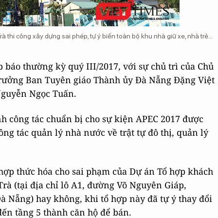
thi công xây dựng sai phép, tự ý biến toàn bộ khu nhà giữ xe, nhà trẻ…
báo thường kỳ quý III/2017, với sự chủ trì của Chủ
rưởng Ban Tuyên giáo Thành ủy Đà Nẵng Đặng Việt
Nguyễn Ngọc Tuấn.
nh công tác chuẩn bị cho sự kiện APEC 2017 được
ông tác quản lý nhà nước về trật tự đô thị, quản lý
ó hợp thức hóa cho sai phạm của Dự án Tổ hợp khách
à (tại địa chỉ lô A1, đường Võ Nguyên Giáp,
Nẵng) hay không, khi tổ hợp này đã tự ý thay đổi
đến tầng 5 thành căn hộ để bán.