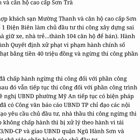
và căn hộ cao cấp Sơn Trà
 hợp khách sạn Mường Thanh và căn hộ cao cấp Sơn
1 Điện Biên làm chủ đầu tư thi công xây dựng sai
hà giữ xe, nhà trẻ…thành 104 căn hộ để bán). Hành
hành Quyết định xử phạt vi phạm hành chính số
ạt bằng tiền 40 triệu đồng và ngừng thi công phần
đã chấp hành ngừng thi công đối với phần công
sau đó vẫn tiếp tục thi công đối với phần công trình
đề nghị UBND phường Mỹ An tiếp tục có biện pháp
 đã có Công văn báo cáo UBND TP chỉ đạo các nội
o yêu cầu chủ đầu tư, nhà thầu thi công ngừng thi
không chấp hành thì bị xử lý theo hành vi tái
013/NĐ-CP và giao UBND quận Ngũ Hành Sơn và
 chẽ việc chấp hành của chủ đầu tư.