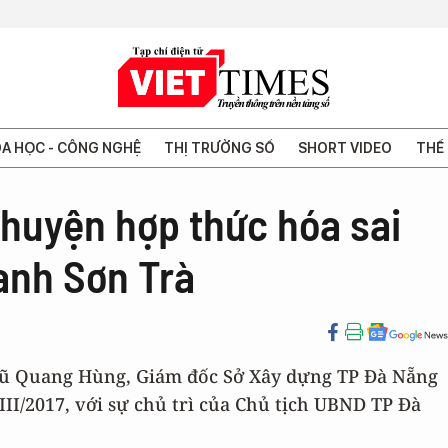
A HỌC - CÔNG NGHỆ
THỊ TRƯỜNG SỐ
SHORT VIDEO
THẾ 
huyện hợp thức hóa sai
nh Sơn Trà
 Vũ Quang Hùng, Giám đốc Sở Xây dựng TP Đà Nẵng
III/2017, với sự chủ trì của Chủ tịch UBND TP Đà