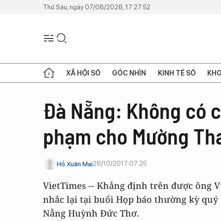
Thứ Sáu, ngày 07/08/2026, 17:27:52
XÃ HỘI SỐ
GÓC NHÌN
KINH TẾ SỐ
KHO
Đà Nẵng: Không có c
phạm cho Mường Tha
26/10/2017 07:25
Hồ Xuân Mai
VietTimes -- Khẳng định trên được ông
nhắc lại tại buổi Họp báo thường kỳ quý 
Nẵng Huỳnh Đức Thơ.