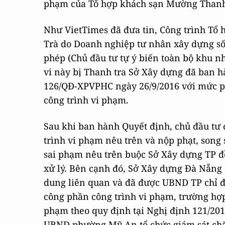
phạm của Tổ hợp khách sạn Mường Thanh 
Như VietTimes đã đưa tin, Công trình Tổ
Trà do Doanh nghiệp tư nhân xây dựng số 
phép (Chủ đầu tư tự ý biến toàn bộ khu n
vi này bị Thanh tra Sở Xây dựng đã ban 
126/QĐ-XPVPHC ngày 26/9/2016 với mức ph
công trình vi phạm.
Sau khi ban hành Quyết định, chủ đầu tư 
trình vi phạm nêu trên và nộp phạt, song 
sai phạm nêu trên buộc Sở Xây dựng TP 
xử lý. Bên cạnh đó, Sở Xây dựng Đà Nẵng
dung liên quan và đã được UBND TP chỉ đạ
công phần công trình vi phạm, trường hợp 
phạm theo quy định tại Nghị định 121/2
UBND phường Mỹ An tổ chức giám sát chặt