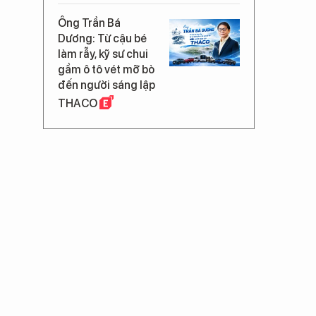
Ông Trần Bá
Dương: Từ cậu bé
làm rẫy, kỹ sư chui
gầm ô tô vét mỡ bò
đến người sáng lập
THACO