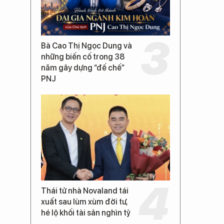
Bà Cao Thị Ngọc Dung và
những biến cố trong 38
năm gây dựng “đế chế”
PNJ
Thái tử nhà Novaland tái
xuất sau lùm xùm đời tư,
hé lộ khối tài sản nghìn tỷ