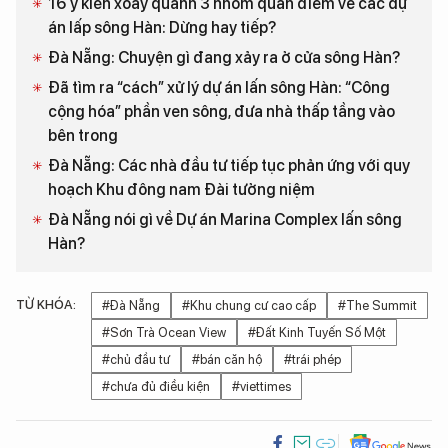
16 ý kiến xoay quanh 3 nhóm quan điểm về các dự
án lấp sông Hàn: Dừng hay tiếp?
Đà Nẵng: Chuyện gì đang xảy ra ở cửa sông Hàn?
Đã tìm ra “cách” xử lý dự án lấn sông Hàn: “Công
cộng hóa” phần ven sông, đưa nhà thấp tầng vào
bên trong
Đà Nẵng: Các nhà đầu tư tiếp tục phản ứng với quy
hoạch Khu đông nam Đài tưởng niệm
Đà Nẵng nói gì về Dự án Marina Complex lấn sông
Hàn?
TỪ KHÓA:
#Đà Nẵng
#Khu chung cư cao cấp
#The Summit
#Sơn Trà Ocean View
#Đất Kinh Tuyến Số Một
#chủ đầu tư
#bán căn hộ
#trái phép
#chưa đủ điều kiện
#viettimes