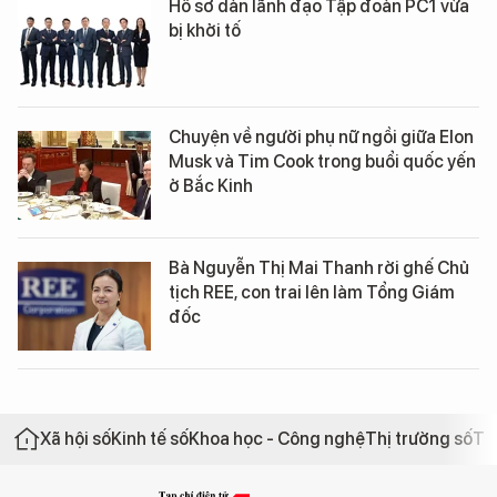
Hồ sơ dàn lãnh đạo Tập đoàn PC1 vừa
bị khởi tố
Chuyện về người phụ nữ ngồi giữa Elon
Musk và Tim Cook trong buổi quốc yến
ở Bắc Kinh
Bà Nguyễn Thị Mai Thanh rời ghế Chủ
tịch REE, con trai lên làm Tổng Giám
đốc
Xã hội số
Kinh tế số
Khoa học - Công nghệ
Thị trường số
Th