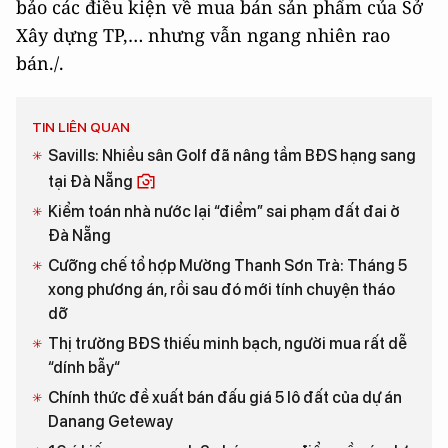
bảo các điều kiện về mua bán sản phẩm của Sở
Xây dựng TP,… nhưng vẫn ngang nhiên rao
bán./.
TIN LIÊN QUAN
Savills: Nhiều sân Golf đã nâng tầm BĐS hạng sang
tại Đà Nẵng
Kiểm toán nhà nước lại “điểm” sai phạm đất đai ở
Đà Nẵng
Cưỡng chế tổ hợp Mường Thanh Sơn Trà: Tháng 5
xong phương án, rồi sau đó mới tính chuyện tháo
dỡ
Thị trường BĐS thiếu minh bạch, người mua rất dễ
“dính bẫy“
Chính thức đề xuất bán đấu giá 5 lô đất của dự án
Danang Geteway