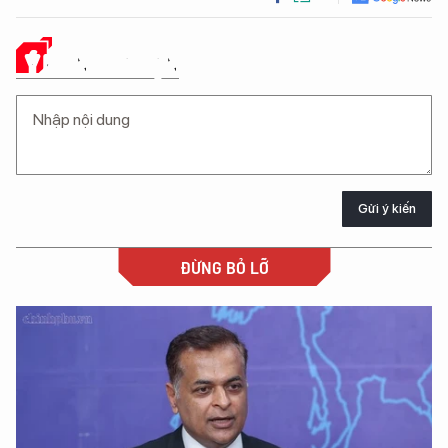
Ý KIẾN CỦA BẠN
Gửi ý kiến
ĐỪNG BỎ LỠ