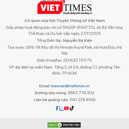
Cơ quan của Hội Truyền thông số Việt Nam
Giấy phép hoạt động báo chí số 165/GP-BVHTTDL do Bộ Văn hóa,
Thể thao và Du lịch cấp ngày 27/11/2025
Tổng Biên tập:
Nguyễn Bá Kiên
Tòa soạn: LK16-18, Khu đô thị Hinode Royal Park, xã Hoài Đức, Hà
Nội
Điện thoại/fax: (024)32 151175
VP đại diện tại miền Nam: Tầng 3, số 54, đường C1, phường Tân
Bình, TP.HCM
Email:
toasoan@viettimes.vn
Đường dây nóng:
0862 774 832
Liên hệ quảng cáo:
093 228 8166