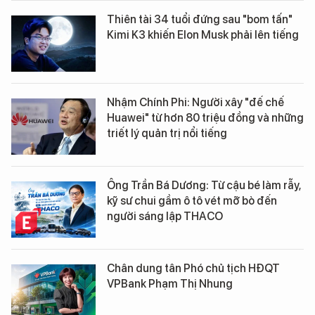
Thiên tài 34 tuổi đứng sau "bom tấn"
Kimi K3 khiến Elon Musk phải lên tiếng
Nhậm Chính Phi: Người xây "đế chế
Huawei" từ hơn 80 triệu đồng và những
triết lý quản trị nổi tiếng
Ông Trần Bá Dương: Từ cậu bé làm rẫy,
kỹ sư chui gầm ô tô vét mỡ bò đến
người sáng lập THACO
Chân dung tân Phó chủ tịch HĐQT
VPBank Phạm Thị Nhung