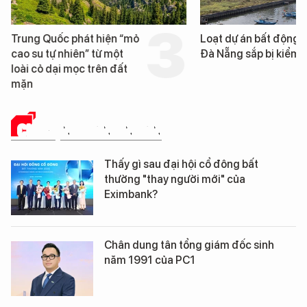
Trung Quốc phát hiện “mỏ
Loạt dự án bất động 
cao su tự nhiên” từ một
Đà Nẵng sắp bị kiểm t
loài cỏ dại mọc trên đất
mặn
CHUYỆN DOANH NHÂN
Thấy gì sau đại hội cổ đông bất
thường "thay người mới" của
Eximbank?
Chân dung tân tổng giám đốc sinh
năm 1991 của PC1