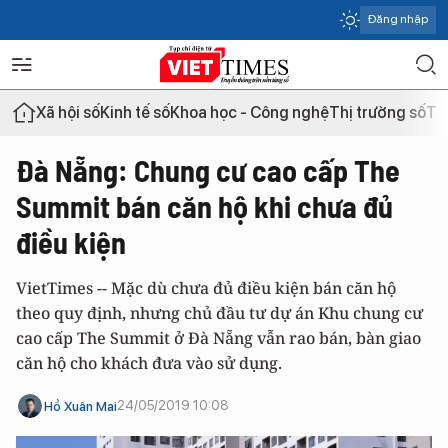
Đăng nhập
Xã hội số
Kinh tế số
Khoa học - Công nghệ
Thị trường số
Th
Đà Nẵng: Chung cư cao cấp The
Summit bán căn hộ khi chưa đủ
điều kiện
VietTimes -- Mặc dù chưa đủ điều kiện bán căn hộ
theo quy định, nhưng chủ đầu tư dự án Khu chung cư
cao cấp The Summit ở Đà Nẵng vẫn rao bán, bàn giao
căn hộ cho khách đưa vào sử dụng.
24/05/2019 10:08
Hồ Xuân Mai