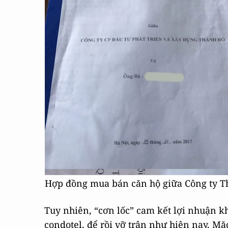
Hợp đồng mua bán căn hộ giữa Công ty T
Tuy nhiên, “cơn lốc” cam kết lợi nhuận 
condotel, để rồi vỡ trận như hiện nay. Mặ