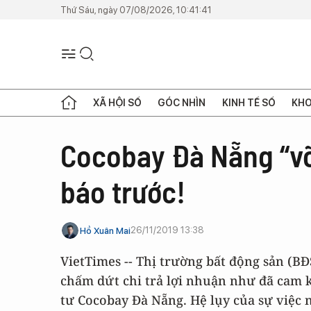
Thứ Sáu, ngày 07/08/2026, 10:41:41
XÃ HỘI SỐ
GÓC NHÌN
KINH TẾ SỐ
KHO
Cocobay Đà Nẵng “vỡ 
báo trước!
26/11/2019 13:38
Hồ Xuân Mai
VietTimes -- Thị trường bất động sản (B
chấm dứt chi trả lợi nhuận như đã cam 
tư Cocobay Đà Nẵng. Hệ lụy của sự việc 