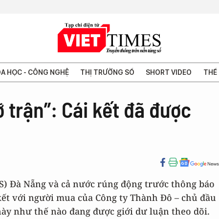
A HỌC - CÔNG NGHỆ
THỊ TRƯỜNG SỐ
SHORT VIDEO
THẾ 
trận”: Cái kết đã được
ĐS) Đà Nẵng và cả nước rúng động trước thông báo
kết với người mua của Công ty Thành Đô – chủ đầu
này như thế nào đang được giới dư luận theo dõi.