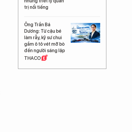
những triết lý quản
trị nổi tiếng
Ông Trần Bá
Dương: Từ cậu bé
làm rẫy, kỹ sư chui
gầm ô tô vét mỡ bò
đến người sáng lập
THACO
c