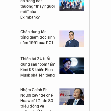
cổ đông bất
thường "thay người
mới" của
Eximbank?
Chân dung tân
tổng giám đốc sinh
năm 1991 của PC1
Thiên tài 34 tuổi
đứng sau "bom tấn"
Kimi K3 khiến Elon
Musk phải lên tiếng
Nhậm Chính Phi:
Người xây "đế chế
Huawei" từ hơn 80
triệu đồng và