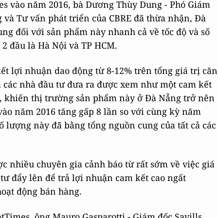
mes vào năm 2016, bà Dương Thùy Dung - Phó Giám
 và Tư vấn phát triển của CBRE đã thừa nhận, Đà
ng đối với sản phẩm này nhanh cả về tốc độ và số
 2 đầu là Hà Nội và TP HCM.
t lợi nhuận dao động từ 8-12% trên tổng giá trị căn
 các nhà đầu tư đưa ra được xem như một cam kết
 khiến thị trường sản phẩm này ở Đà Nẵng trở nên
vào năm 2016 tăng gấp 8 lần so với cùng kỳ năm
ố lượng này đã bằng tổng nguồn cung của tất cả các
 nhiều chuyên gia cảnh báo từ rất sớm về việc giá
 tư đẩy lên để trả lợi nhuận cam kết cao ngất
oạt động bán hàng.
etTimes, ông Mauro Gasparotti - Giám đốc Savills