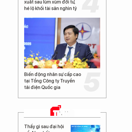
xuất sau lùm xùm đời tư,
hé lộ khối tài sản nghìn tỷ
Biến động nhân sự cấp cao
tại Tổng Công ty Truyền
tải điện Quốc gia
TIN MỚI
Thấy gì sau đại hội