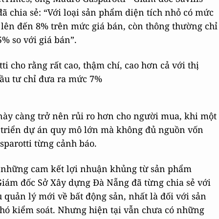
ã chia sẻ: “Với loại sản phẩm diện tích nhỏ có mức
 lên đến 8% trên mức giá bán, còn thông thường chỉ
% so với giá bán”.
i cho rằng rất cao, thậm chí, cao hơn cả với thị
 đầu tư chỉ đưa ra mức 7%
này càng trở nên rủi ro hơn cho người mua, khi một
t triển dự án quy mô lớn mà không đủ nguồn vốn
sparotti từng cảnh báo.
a những cam kết lợi nhuận khủng từ sản phẩm
Giám đốc Sở Xây dựng Đà Nẵng đã từng chia sẻ với
quản lý mới về bất động sản, nhất là đối với sản
khó kiểm soát. Nhưng hiện tại vẫn chưa có những