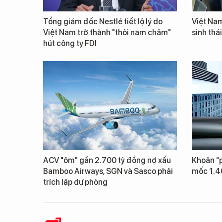
Tổng giám đốc Nestlé tiết lộ lý do
Việt Nam
Việt Nam trở thành "thỏi nam châm"
sinh thá
hút công ty FDI
ACV "ôm" gần 2.700 tỷ đồng nợ xấu
Khoản “p
Bamboo Airways, SGN và Sasco phải
mốc 1.4
trích lập dự phòng