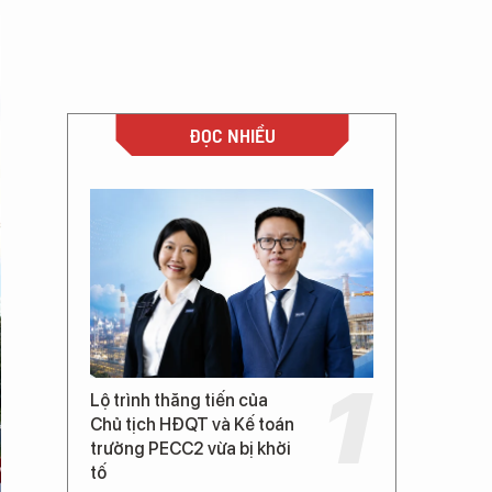
ĐỌC NHIỀU
Lộ trình thăng tiến của
Chủ tịch HĐQT và Kế toán
trưởng PECC2 vừa bị khởi
tố