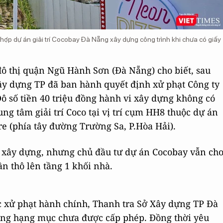
ợp dự án giải trí Cocobay Đà Nẵng xây dựng công trình khi chưa có giấy
 đô thị quận Ngũ Hành Sơn (Đà Nẵng) cho biết, sau
Xây dựng TP đã ban hành quyết định xử phạt Công ty
ô số tiền 40 triệu đồng hành vi xây dựng không có
ng tâm giải trí Coco tại vị trí cụm HH8 thuộc dự án
e (phía tây đường Trường Sa, P.Hòa Hải).
p xây dựng, nhưng chủ đầu tư dự án Cocobay vẫn ch
n thô lên tầng 1 khối nhà.
c xử phạt hành chính, Thanh tra Sở Xây dựng TP Đà
công hạng mục chưa được cấp phép. Đồng thời yêu