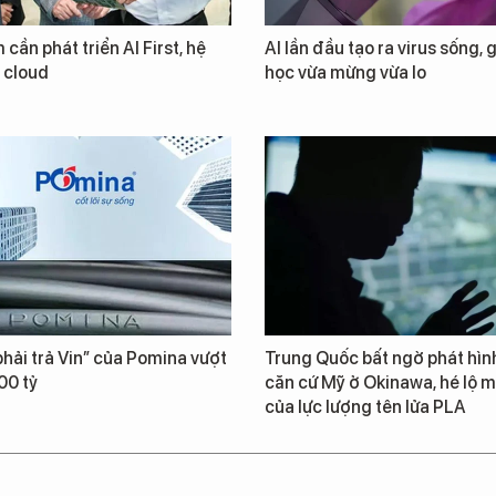
 cần phát triển AI First, hệ
AI lần đầu tạo ra virus sống, 
i cloud
học vừa mừng vừa lo
hải trả Vin” của Pomina vượt
Trung Quốc bất ngờ phát hìn
00 tỷ
căn cứ Mỹ ở Okinawa, hé lộ m
của lực lượng tên lửa PLA