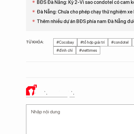
BĐS Đà Nẵng: Kỳ 2-Vì sao condotel có cam kế
Đà Nẵng: Chưa cho phép chạy thử nghiệm xe 
Thêm nhiều dự án BĐS phía nam Đà Nẵng đượ
TỪ KHÓA:
#Cocobay
#tổ hợp giải trí
#condotel
#đình chỉ
#viettimes
Ý KIẾN CỦA BẠN