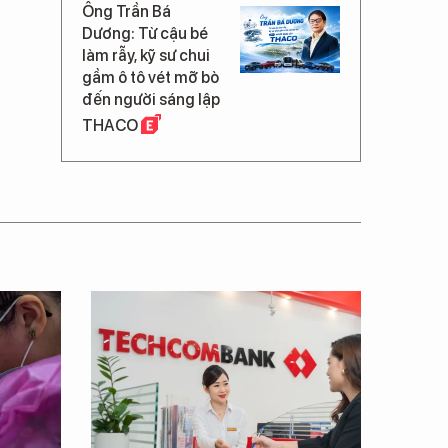
Ông Trần Bá
Dương: Từ cậu bé
làm rẫy, kỹ sư chui
gầm ô tô vét mỡ bò
đến người sáng lập
THACO