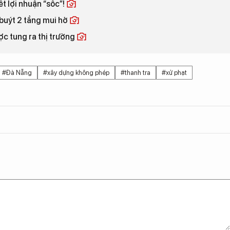
t lợi nhuận “sốc”!
buýt 2 tầng mui hở
c tung ra thị trường
#Đà Nẵng
#xây dựng không phép
#thanh tra
#xử phạt