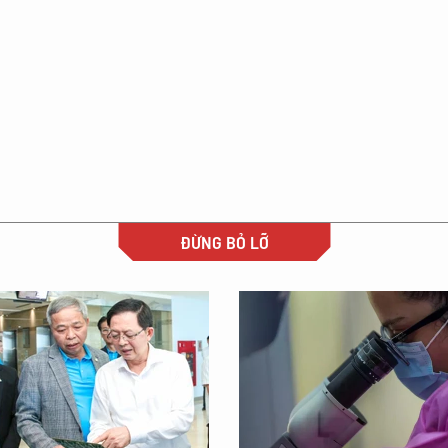
ĐỪNG BỎ LỠ