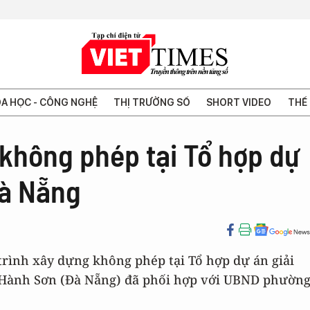
A HỌC - CÔNG NGHỆ
THỊ TRƯỜNG SỐ
SHORT VIDEO
THẾ 
 không phép tại Tổ hợp dự
Đà Nẵng
trình xây dựng không phép tại Tổ hợp dự án giải
 Hành Sơn (Đà Nẵng) đã phối hợp với UBND phườn