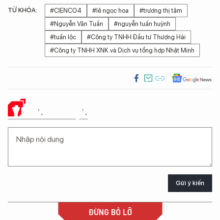
TỪ KHÓA:
#CIENCO4
#lê ngọc hoa
#trương thị tâm
#Nguyễn Văn Tuấn
#nguyễn tuấn huỳnh
#tuấn lộc
#Công ty TNHH Đầu tư Thượng Hải
#Công ty TNHH XNK và Dịch vụ tổng hợp Nhật Minh
Ý KIẾN CỦA BẠN
Gửi ý kiến
ĐỪNG BỎ LỠ