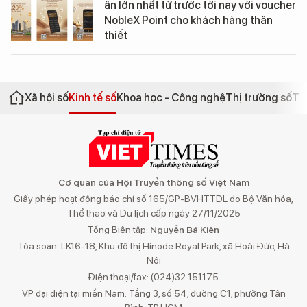
ân lớn nhất từ trước tới nay với voucher
NobleX Point cho khách hàng thân
thiết
Xã hội số
Kinh tế số
Khoa học - Công nghệ
Thị trường số
Th
Cơ quan của Hội Truyền thông số Việt Nam
Giấy phép hoạt động báo chí số 165/GP-BVHTTDL do Bộ Văn hóa,
Thể thao và Du lịch cấp ngày 27/11/2025
Tổng Biên tập:
Nguyễn Bá Kiên
Tòa soạn: LK16-18, Khu đô thị Hinode Royal Park, xã Hoài Đức, Hà
Nội
Điện thoại/fax: (024)32 151175
VP đại diện tại miền Nam: Tầng 3, số 54, đường C1, phường Tân