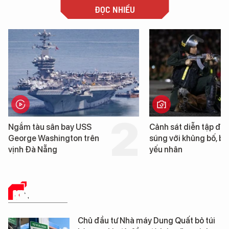
ĐỌC NHIỀU
Cảnh sát diễn tập đấu
Hình ảnh đầu tiên về 
súng với khủng bố, bảo vệ
tàu sân bay USS Geo
yếu nhân
Washington vừa đến 
Nẵng
KINH TẾ SỐ
Chủ đầu tư Nhà máy Dung Quất bỏ túi