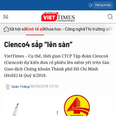
Đăng nhập
Xã hội số
Kinh tế số
Khoa học - Công nghệ
Thị trường số
Th
Cienco4 sắp “lên sàn”
VietTimes – Cụ thể, thời gian CTCP Tập đoàn Cienco4
(Cienco4) dự kiến đưa cổ phiếu lên niêm yết trên Sàn
Giao dịch Chứng khoán Thành phố Hồ Chí Minh
(HoSE) là Quý 4/2018.
18/09/2018 03:19
Xuân Thắng