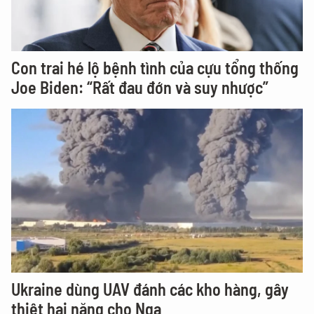
Con trai hé lộ bệnh tình của cựu tổng thống
Joe Biden: “Rất đau đớn và suy nhược”
Ukraine dùng UAV đánh các kho hàng, gây
thiệt hại nặng cho Nga