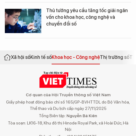
Thủ tướng yêu cầu tăng tốc giải ngân
vốn cho khoa học, công nghệ và
chuyển đổi số
Xã hội số
Kinh tế số
Khoa học - Công nghệ
Thị trường số
Th
Cơ quan của Hội Truyền thông số Việt Nam
Giấy phép hoạt động báo chí số 165/GP-BVHTTDL do Bộ Văn hóa,
Thể thao và Du lịch cấp ngày 27/11/2025
Tổng Biên tập:
Nguyễn Bá Kiên
Tòa soạn: LK16-18, Khu đô thị Hinode Royal Park, xã Hoài Đức, Hà
Nội