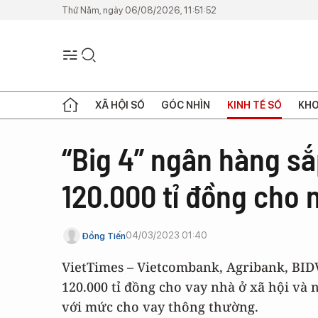
Thứ Năm, ngày 06/08/2026, 11:51:52
XÃ HỘI SỐ
GÓC NHÌN
KINH TẾ SỐ
KHO
“Big 4” ngân hàng sắ
120.000 tỉ đồng cho 
04/03/2023 01:40
Đồng Tiến
VietTimes – Vietcombank, Agribank, BID
120.000 tỉ đồng cho vay nhà ở xã hội và 
với mức cho vay thông thường.