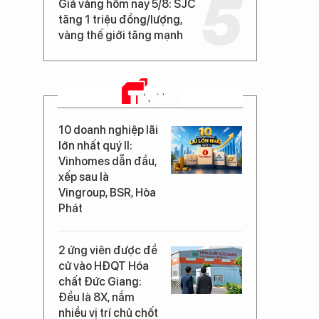
Giá vàng hôm nay 5/8: SJC
tăng 1 triệu đồng/lượng,
vàng thế giới tăng mạnh
n
TIN MỚI
10 doanh nghiệp lãi
lớn nhất quý II:
Vinhomes dẫn đầu,
xếp sau là
Vingroup, BSR, Hòa
Phát
2 ứng viên được đề
cử vào HĐQT Hóa
chất Đức Giang:
Đều là 8X, nắm
nhiều vị trí chủ chốt