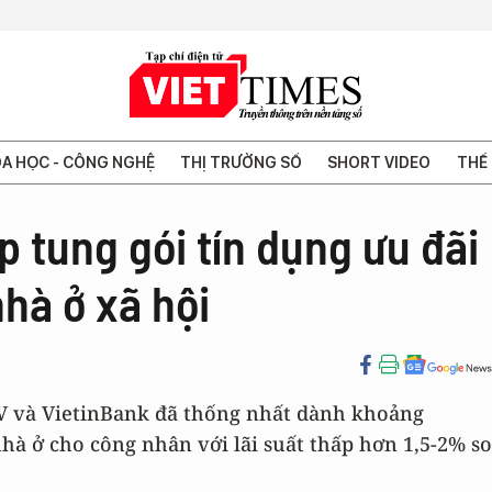
A HỌC - CÔNG NGHỆ
THỊ TRƯỜNG SỐ
SHORT VIDEO
THẾ 
p tung gói tín dụng ưu đãi
nhà ở xã hội
V và VietinBank đã thống nhất dành khoảng
nhà ở cho công nhân với lãi suất thấp hơn 1,5-2% so