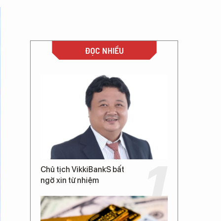
ĐỌC NHIỀU
Chủ tịch VikkiBankS bất
ngờ xin từ nhiệm