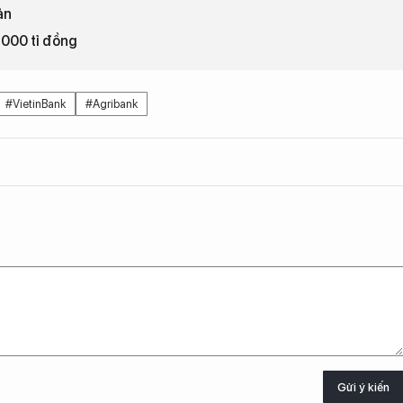
ản
.000 tỉ đồng
#VietinBank
#Agribank
Gửi ý kiến