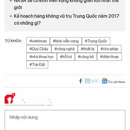
NASA sẽ có kính viễn vọng không gian lớn nhất thế
giới
Kế hoạch hàng không vũ trụ Trung Quốc năm 2017
có những gì?
TỪ KHÓA:
#viettimes
#kính viễn vọng
#Trung Quốc
#Quý Châu
#công nghệ
#thiết bị
#cho phép
#nhà khoa học
#hỗ trợ
#công bố
#điện thoại
#Trái Đất
Ý KIẾN CỦA BẠN