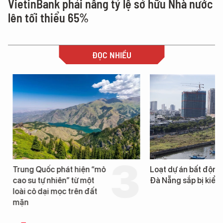
VietinBank phải nâng tỷ lệ sở hữu Nhà nước
lên tối thiểu 65%
ĐỌC NHIỀU
Trung Quốc phát hiện “mỏ
Loạt dự án bất động 
cao su tự nhiên” từ một
Đà Nẵng sắp bị kiểm t
loài cỏ dại mọc trên đất
mặn