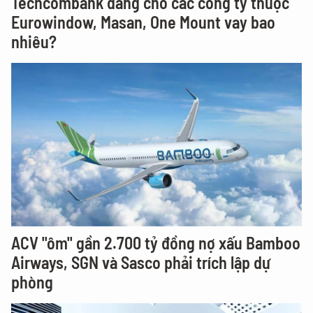
Techcombank đang cho các công ty thuộc
Eurowindow, Masan, One Mount vay bao
nhiêu?
ACV "ôm" gần 2.700 tỷ đồng nợ xấu Bamboo
Airways, SGN và Sasco phải trích lập dự
phòng