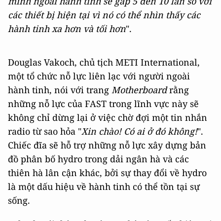
minh ngoài hành tinh sẽ gấp 5 đến 10 lần so với
các thiết bị hiện tại vì nó có thể nhìn thấy các
hành tinh xa hơn và tối hơn
".
Douglas Vakoch, chủ tịch METI International,
một tổ chức nỗ lực liên lạc với người ngoài
hành tinh, nói với trang
Motherboard
rằng
những nỗ lực của FAST trong lĩnh vực này sẽ
không chỉ dừng lại ở việc chờ đợi một tin nhắn
radio từ sao hỏa "
Xin chào! Có ai ở đó không!
".
Chiếc đĩa sẽ hỗ trợ những nỗ lực xây dựng bản
đồ phân bố hydro trong dải ngân hà và các
thiên hà lân cận khác, bởi sự thay đổi về hydro
là một dấu hiệu về hành tinh có thể tồn tại sự
sống.