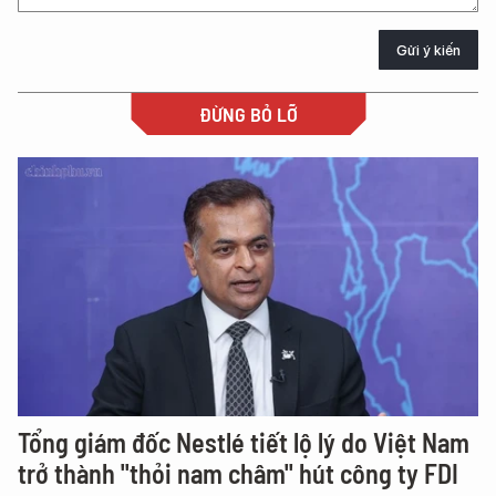
Gửi ý kiến
ĐỪNG BỎ LỠ
Tổng giám đốc Nestlé tiết lộ lý do Việt Nam
trở thành "thỏi nam châm" hút công ty FDI