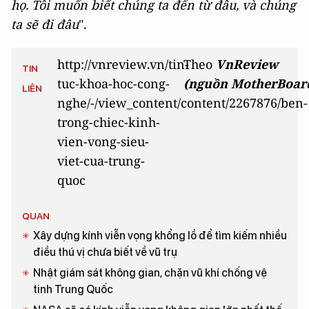
họ. Tôi muốn biết chúng ta đến từ đâu, và chúng
ta sẽ đi đâu
".
http://vnreview.vn/tin-
Theo
VnReview
TIN
tuc-khoa-hoc-cong-
(nguồn
MotherBoar
LIÊN
nghe/-/view_content/content/2267876/ben-
trong-chiec-kinh-
vien-vong-sieu-
viet-cua-trung-
quoc
QUAN
Xây dựng kính viễn vọng khổng lồ để tìm kiếm nhiều
điều thú vị chưa biết về vũ trụ
Nhật giám sát không gian, chặn vũ khí chống vệ
tinh Trung Quốc