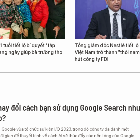
 tuổi tiết lộ bí quyết "tập
Tổng giám đốc Nestlé tiết lộ 
àng ngày giúp bà trường thọ
Việt Nam trở thành "thỏi na
hút công ty FDI
thay đổi cách bạn sử dụng Google Search nh
o?
 Google vừa tổ chức sự kiện I/O 2023, trong đó công ty đã dành một
hời gian để thuyết trình về cách AI sẽ thúc đẩy các nền tảng của Google.