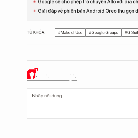
Google sẽ cho phép trò chuyện Allo với địa chỉ
Giải đáp về phiên bản Android Oreo thu gọn 
TỪ KHÓA:
#Make of Use
#Google Groups
#G Sui
Ý KIẾN CỦA BẠN