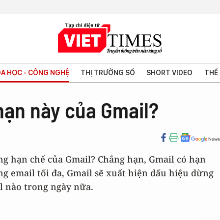
A HỌC - CÔNG NGHỆ
THỊ TRƯỜNG SỐ
SHORT VIDEO
THẾ 
 hạn này của Gmail?
ững hạn chế của Gmail? Chẳng hạn, Gmail có hạn
ng email tối đa, Gmail sẽ xuất hiện dấu hiệu dừng
l nào trong ngày nữa.