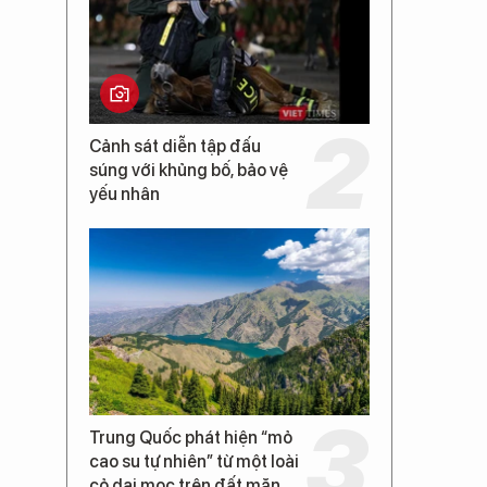
Cảnh sát diễn tập đấu
súng với khủng bố, bảo vệ
yếu nhân
Trung Quốc phát hiện “mỏ
cao su tự nhiên” từ một loài
cỏ dại mọc trên đất mặn