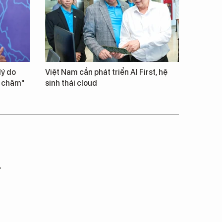
lý do
Việt Nam cần phát triển AI First, hệ
m châm"
sinh thái cloud
ư