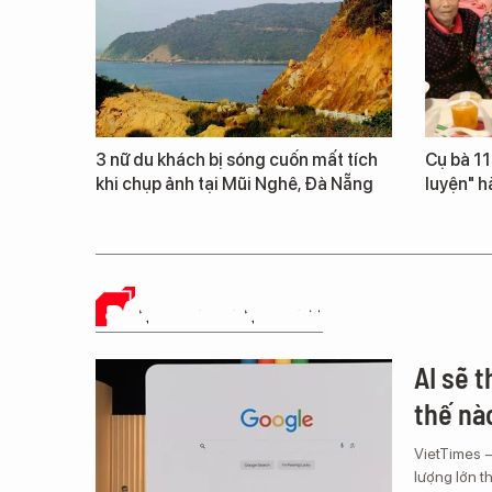
3 nữ du khách bị sóng cuốn mất tích
Cụ bà 111
khi chụp ảnh tại Mũi Nghê, Đà Nẵng
luyện" h
ĐÁNH GIÁ SẢN PHẨM
AI sẽ 
thế nà
VietTimes –
lượng lớn t