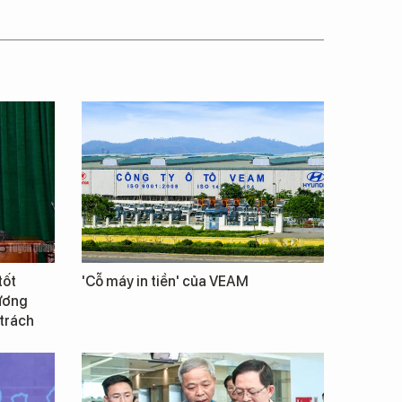
tốt
'Cỗ máy in tiền' của VEAM
Vương
 trách