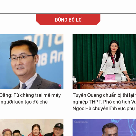
ĐỪNG BỎ LỠ
Đằng: Từ chàng trai mê máy
Tuyên Quang chuẩn bị thi lại 
 người kiến tạo đế chế
nghiệp THPT, Phó chủ tịch 
Ngọc Hà chuyển lĩnh vực phụ