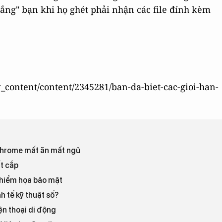
ắng" bạn khi họ ghét phải nhận các file đính kèm
w_content/content/2345281/ban-da-biet-cac-gioi-han-
 Chrome mất ăn mất ngủ
ất cắp
 hiểm họa bảo mật
 tế kỹ thuật số?
n thoại di động