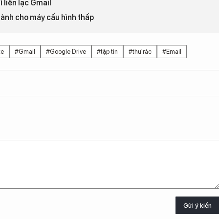
 liên lạc Gmail
dành cho máy cấu hình thấp
te
#Gmail
#Google Drive
#tập tin
#thư rác
#Email
Gửi ý kiến