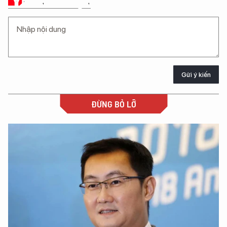
Ý KIẾN CỦA BẠN
Gửi ý kiến
ĐỪNG BỎ LỠ