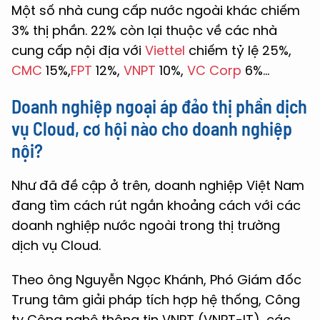
Một số nhà cung cấp nước ngoài khác chiếm
3% thị phần. 22% còn lại thuộc về các nhà
cung cấp nội địa với
Viettel
chiếm tỷ lệ 25%,
CMC
15%,
FPT
12%,
VNPT
10%,
VC Corp
6%...
Doanh nghiệp ngoại áp đảo thị phần dịch
vụ Cloud, cơ hội nào cho doanh nghiệp
nội?
Như đã đề cập ở trên, doanh nghiệp Việt Nam
đang tìm cách rút ngắn khoảng cách với các
doanh nghiệp nước ngoài trong thị trường
dịch vụ Cloud.
Theo ông Nguyễn Ngọc Khánh, Phó Giám đốc
Trung tâm giải pháp tích hợp hệ thống, Công
ty Công nghệ thông tin VNPT (VNPT-IT), các