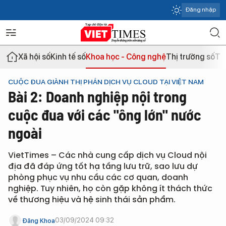
Đăng nhập
Xã hội số
Kinh tế số
Khoa học - Công nghệ
Thị trường số
Th
CUỘC ĐUA GIÀNH THỊ PHẦN DỊCH VỤ CLOUD TẠI VIỆT NAM
Bài 2: Doanh nghiệp nội trong
cuộc đua với các "ông lớn" nước
ngoài
VietTimes – Các nhà cung cấp dịch vụ Cloud nội
địa đã đáp ứng tốt hạ tầng lưu trữ, sao lưu dự
phòng phục vụ nhu cầu các cơ quan, doanh
nghiệp. Tuy nhiên, họ còn gặp không ít thách thức
về thương hiệu và hệ sinh thái sản phẩm.
03/09/2024 09:32
Đăng Khoa