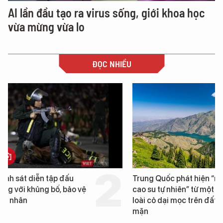
AI lần đầu tạo ra virus sống, giới khoa học
vừa mừng vừa lo
ĐỌC NHIỀU
Trung Quốc phát hiện “mỏ
Loạt dự án bất động 
cao su tự nhiên” từ một
Đà Nẵng sắp bị kiểm t
loài cỏ dại mọc trên đất
mặn