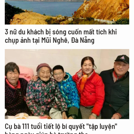
3 nữ du khách bị sóng cuốn mất tích khi
chụp ảnh tại Mũi Nghê, Đà Nẵng
Cụ bà 111 tuổi tiết lộ bí quyết "tập luyện"