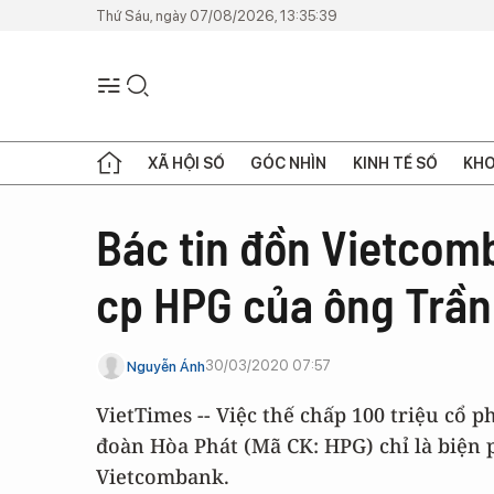
Thứ Sáu, ngày 07/08/2026, 13:35:39
XÃ HỘI SỐ
GÓC NHÌN
KINH TẾ SỐ
KHO
Bác tin đồn Vietcomb
cp HPG của ông Trần
30/03/2020 07:57
Nguyễn Ánh
VietTimes -- Việc thế chấp 100 triệu cổ 
đoàn Hòa Phát (Mã CK: HPG) chỉ là biện
Vietcombank.