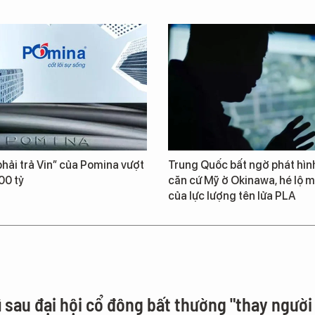
hải trả Vin” của Pomina vượt
Trung Quốc bất ngờ phát hìn
00 tỷ
căn cứ Mỹ ở Okinawa, hé lộ m
của lực lượng tên lửa PLA
ì sau đại hội cổ đông bất thường "thay người