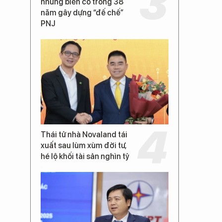
những biến cố trong 38
năm gây dựng “đế chế”
PNJ
Thái tử nhà Novaland tái
xuất sau lùm xùm đời tư,
hé lộ khối tài sản nghìn tỷ