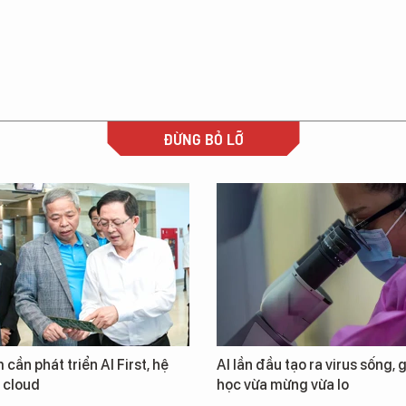
ĐỪNG BỎ LỠ
 cần phát triển AI First, hệ
AI lần đầu tạo ra virus sống, 
i cloud
học vừa mừng vừa lo