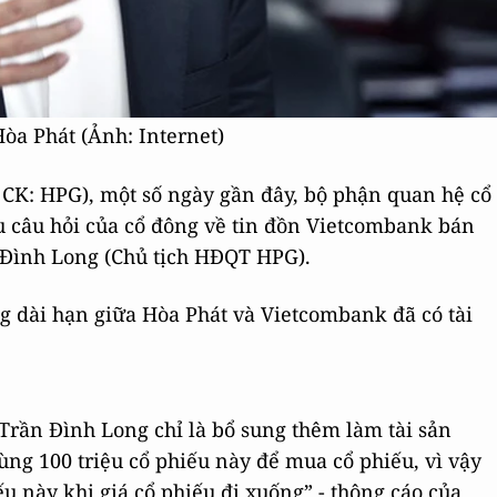
òa Phát (Ảnh: Internet)
 CK: HPG), một số ngày gần đây, bộ phận quan hệ cổ
u câu hỏi của cổ đông về tin đồn Vietcombank bán
n Đình Long (Chủ tịch HĐQT HPG).
g dài hạn giữa Hòa Phát và Vietcombank đã có tài
 Trần Đình Long chỉ là bổ sung thêm làm tài sản
ng 100 triệu cổ phiếu này để mua cổ phiếu, vì vậy
u này khi giá cổ phiếu đi xuống” - thông cáo của