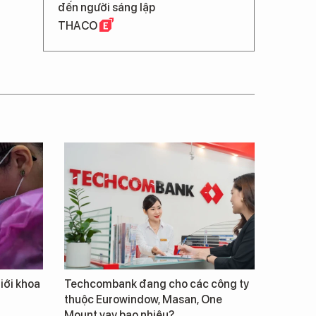
đến người sáng lập
THACO
giới khoa
Techcombank đang cho các công ty
thuộc Eurowindow, Masan, One
Mount vay bao nhiêu?