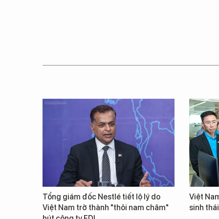
Tổng giám đốc Nestlé tiết lộ lý do
Việt Nam
Việt Nam trở thành "thỏi nam châm"
sinh thá
hút công ty FDI