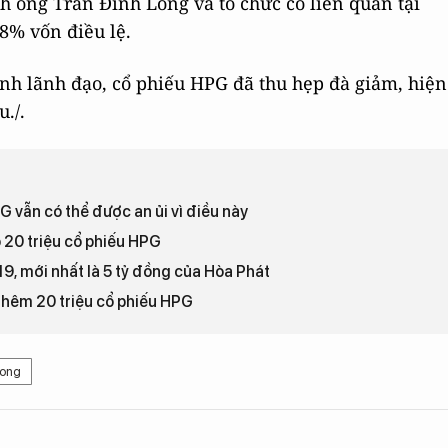
nh ông Trần Đình Long và tổ chức có liên quan tại
8% vốn điều lệ.
ình lãnh đạo, cổ phiếu HPG đã thu hẹp đà giảm, hiện
./.
 vẫn có thể được an ủi vì điều này
 20 triệu cổ phiếu HPG
, mới nhất là 5 tỷ đồng của Hòa Phát
 thêm 20 triệu cổ phiếu HPG
Long