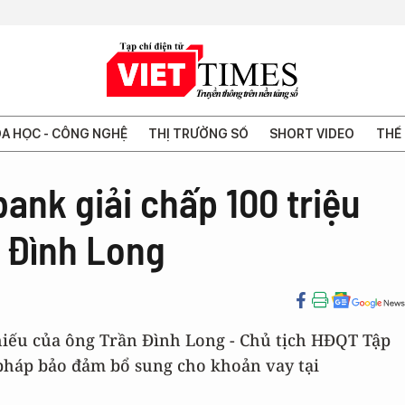
A HỌC - CÔNG NGHỆ
THỊ TRƯỜNG SỐ
SHORT VIDEO
THẾ 
ank giải chấp 100 triệu
 Đình Long
phiếu của ông Trần Đình Long - Chủ tịch HĐQT Tập
 pháp bảo đảm bổ sung cho khoản vay tại