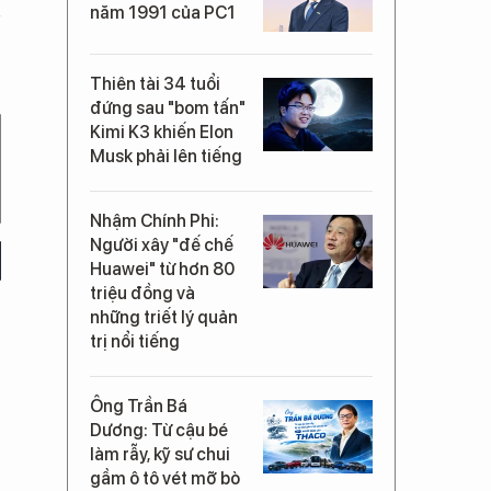
năm 1991 của PC1
Thiên tài 34 tuổi
đứng sau "bom tấn"
Kimi K3 khiến Elon
Musk phải lên tiếng
Nhậm Chính Phi:
Người xây "đế chế
Huawei" từ hơn 80
triệu đồng và
những triết lý quản
trị nổi tiếng
Ông Trần Bá
Dương: Từ cậu bé
làm rẫy, kỹ sư chui
gầm ô tô vét mỡ bò