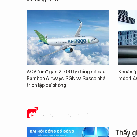
ACV "ôm" gần 2.700 tỷ đồng nợ xấu
Khoản “p
Bamboo Airways, SGN và Sasco phải
mốc 1.4
trích lập dự phòng
CHUYỆN DOANH NHÂN
Thấy g