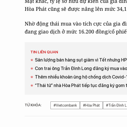
Mặt khác, tỷ lệ sở hữu dự kiến của gia đì
Hòa Phát cũng sẽ được nâng lên mức 34,1
Nhờ động thái mua vào tích cực của gia đ
đang giao dịch ở mức 16.200 đồng/cổ phiếu
TIN LIÊN QUAN
Sản lượng bán hàng sụt giảm vì Tết nhưng HPG
Con trai ông Trần Đình Long đăng ký mua vào
Thêm nhiều khoản ủng hộ chống dịch Covid-19
“Thái tử” nhà Hòa Phát tiếp tục đăng ký gom
TỪ KHÓA:
#Vietcombank
#Hòa Phát
#Trần Đình 