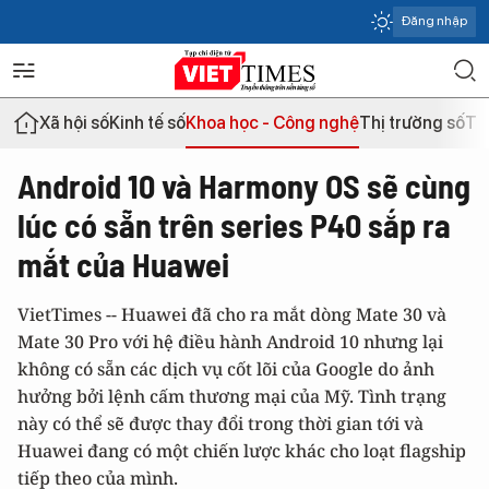
Đăng nhập
Xã hội số
Kinh tế số
Khoa học - Công nghệ
Thị trường số
Th
Android 10 và Harmony OS sẽ cùng
lúc có sẵn trên series P40 sắp ra
mắt của Huawei
VietTimes -- Huawei đã cho ra mắt dòng Mate 30 và
Mate 30 Pro với hệ điều hành Android 10 nhưng lại
không có sẵn các dịch vụ cốt lõi của Google do ảnh
hưởng bởi lệnh cấm thương mại của Mỹ. Tình trạng
này có thể sẽ được thay đổi trong thời gian tới và
Huawei đang có một chiến lược khác cho loạt flagship
tiếp theo của mình.