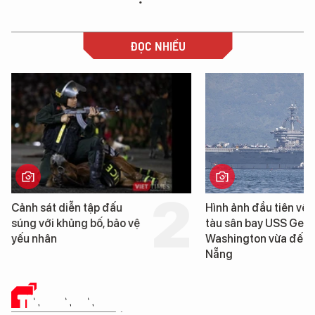
ĐỌC NHIỀU
Cảnh sát diễn tập đấu
Hình ảnh đầu tiên về 
súng với khủng bố, bảo vệ
tàu sân bay USS Geo
yếu nhân
Washington vừa đến 
Nẵng
TIN CÔNG NGHỆ