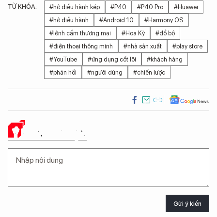
TỪ KHÓA:
#hệ điều hành kép
#P40
#P40 Pro
#Huawei
#hệ điều hành
#Android 10
#Harmony OS
#lệnh cấm thương mại
#Hoa Kỳ
#đổ bộ
#điện thoại thông minh
#nhà sản xuất
#play store
#YouTube
#ứng dụng cốt lõi
#khách hàng
#phản hồi
#người dùng
#chiến lược
Ý KIẾN CỦA BẠN
Gửi ý kiến