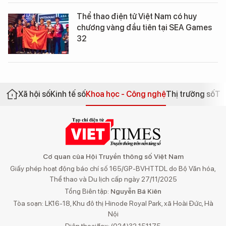
Thể thao điện tử Việt Nam có huy
chương vàng đầu tiên tại SEA Games
32
Xã hội số
Kinh tế số
Khoa học - Công nghệ
Thị trường số
Th
Cơ quan của Hội Truyền thông số Việt Nam
Giấy phép hoạt động báo chí số 165/GP-BVHTTDL do Bộ Văn hóa,
Thể thao và Du lịch cấp ngày 27/11/2025
Tổng Biên tập:
Nguyễn Bá Kiên
Tòa soạn: LK16-18, Khu đô thị Hinode Royal Park, xã Hoài Đức, Hà
Nội