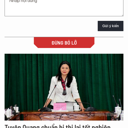
Gửi ý kiến
ĐỪNG BỎ LỠ
Tuyên Quang chuẩn bị thi lại tốt nghiệp