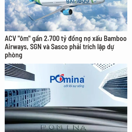
ACV "ôm" gần 2.700 tỷ đồng nợ xấu Bamboo
Airways, SGN và Sasco phải trích lập dự
phòng