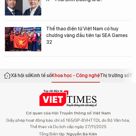
Thể thao điện tử Việt Nam có huy
chương vàng đầu tiên tại SEA Games
32
Xã hội số
Kinh tế số
Khoa học - Công nghệ
Thị trường số
Th
Cơ quan của Hội Truyền thông số Việt Nam
Giấy phép hoạt động báo chí số 165/GP-BVHTTDL do Bộ Văn hóa,
Thể thao và Du lịch cấp ngày 27/11/2025
Tổng Biên tập:
Nguyễn Bá Kiên