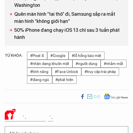
Washington
Quên màn hình “tai thỏ” đi, Samsung sắp ra mắt
màn hình “không giới hạn“
50% iPhone đang chạy iOS 13 chỉ sau 3 tuần phát
hành
TỪ KHÓA:
#Pixel 4
#Google
#lỗ hổng bảo mật
#nhận dạng khuôn mặt
#người dùng
#nhắm mắt
#tính năng
#Face Unlock
#truy cập trái phép
#đang ngủ
#phát hiện
Ý KIẾN CỦA BẠN