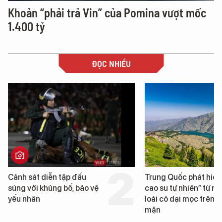
Khoản “phải trả Vin” của Pomina vượt mốc
1.400 tỷ
ĐỌC NHIỀU
Cảnh sát diễn tập đấu
Trung Quốc phát hiện
súng với khủng bố, bảo vệ
cao su tự nhiên” từ m
yếu nhân
loài cỏ dại mọc trên đ
mặn