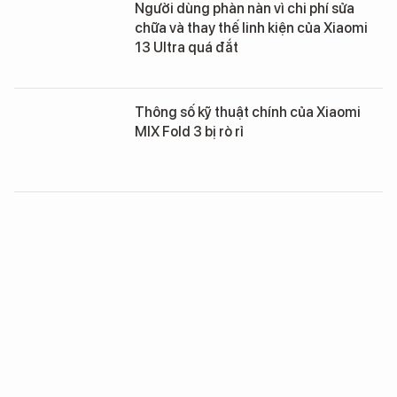
Người dùng phàn nàn vì chi phí sửa
chữa và thay thế linh kiện của Xiaomi
13 Ultra quá đắt
Thông số kỹ thuật chính của Xiaomi
MIX Fold 3 bị rò rỉ
Thị trường điện thoại thông minh toàn
cầu Q1/2023: Samsung soán ngôi
Apple
Xiaomi tiết lộ thêm những thông số kỹ
thuật khủng trên Xiaomi 13 Ultra trước
ngày ra mắt