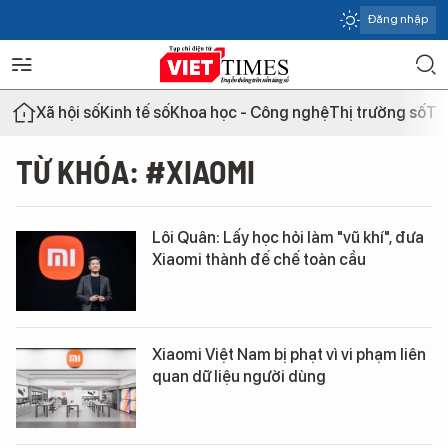
Đăng nhập
Xã hội số
Kinh tế số
Khoa học - Công nghệ
Thị trường số
Th
TỪ KHÓA: #XIAOMI
Lôi Quân: Lấy học hỏi làm "vũ khí", đưa
Xiaomi thành đế chế toàn cầu
Xiaomi Việt Nam bị phạt vì vi phạm liên
quan dữ liệu người dùng