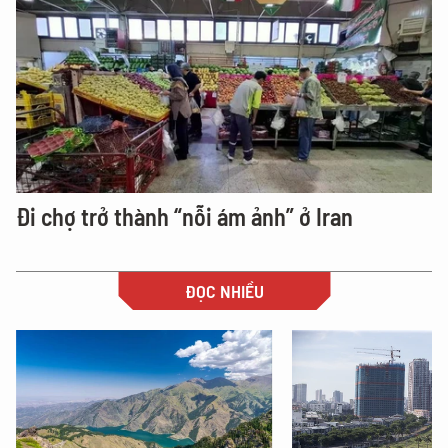
Đi chợ trở thành “nỗi ám ảnh” ở Iran
ĐỌC NHIỀU