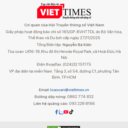
Cơ quan của Hội Truyền thông số Việt Nam
Giấy phép hoạt động báo chí số 165/GP-BVHTTDL do Bộ Văn hóa,
Thể thao và Du lịch cấp ngày 27/11/2025
Tổng Biên tập:
Nguyễn Bá Kiên
Tòa soạn: LK16-18, Khu đô thị Hinode Royal Park, xã Hoài Đức, Hà
Nội
Điện thoại/fax: (024)32 151175
VP đại diện tại miền Nam: Tầng 3, số 54, đường C1, phường Tân
Bình, TP.HCM
Email:
toasoan@viettimes.vn
Đường dây nóng:
0862 774 832
Liên hệ quảng cáo:
093 228 8166