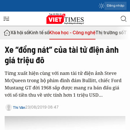
Đăng nhập
Xã hội số
Kinh tế số
Khoa học - Công nghệ
Thị trường số
Th
Xe “đồng nát” của tài tử điện ảnh
giá triệu đô
Từng xuất hiện cùng với nam tài tử điện ảnh Steve
McQueen trong bộ phim đình đám Bullitt, chiếc Ford
Mustang GT đời 1968 sắp được mang ra bán đấu giá
với số tiền thu về ước tính hơn 1 triệu USD…
23/08/2019 08:47
Thi Vân