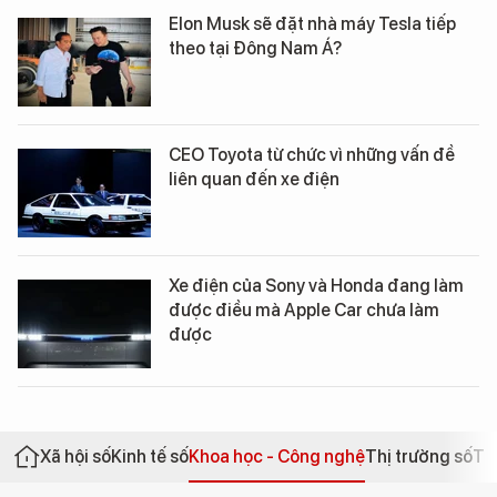
Elon Musk sẽ đặt nhà máy Tesla tiếp
theo tại Đông Nam Á?
CEO Toyota từ chức vì những vấn đề
liên quan đến xe điện
Xe điện của Sony và Honda đang làm
được điều mà Apple Car chưa làm
được
Xã hội số
Kinh tế số
Khoa học - Công nghệ
Thị trường số
Th