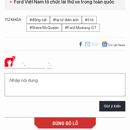
Ford Việt Nam tổ chức lái thử xe trong toàn quốc
TỪ KHÓA:
#đồng nát
#tài tử điện ảnh
#ô tô
#Steve McQueen
#Ford Mustang GT
Ý KIẾN CỦA BẠN
Gửi ý kiến
ĐỪNG BỎ LỠ