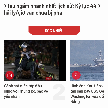
7 tàu ngầm nhanh nhất lịch sử: Kỷ lục 44,7
hải lý/giờ vẫn chưa bị phá
ĐỌC NHIỀU
Cảnh sát diễn tập đấu
Hình ảnh đầu tiên về 
súng với khủng bố, bảo vệ
tàu sân bay USS Geo
yếu nhân
Washington vừa đến 
Nẵng