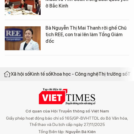
ở Bắc Kinh
Bà Nguyễn Thị Mai Thanh rời ghế Chủ
tịch REE, con trai lên làm Tổng Giám
đốc
Xã hội số
Kinh tế số
Khoa học - Công nghệ
Thị trường số
Th
Cơ quan của Hội Truyền thông số Việt Nam
Giấy phép hoạt động báo chí số 165/GP-BVHTTDL do Bộ Văn hóa,
Thể thao và Du lịch cấp ngày 27/11/2025
Tổng Biên tập:
Nguyễn Bá Kiên