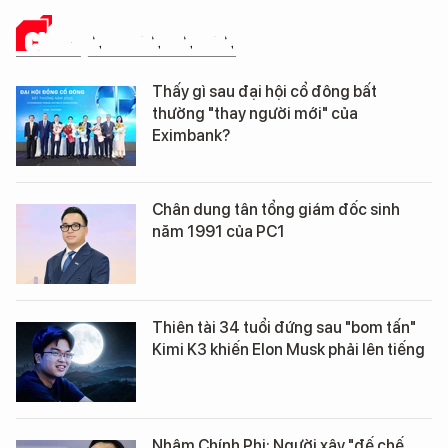
CHUYỆN DOANH NHÂN
Thấy gì sau đại hội cổ đông bất
thường "thay người mới" của
Eximbank?
Chân dung tân tổng giám đốc sinh
năm 1991 của PC1
Thiên tài 34 tuổi đứng sau "bom tấn"
Kimi K3 khiến Elon Musk phải lên tiếng
Nhậm Chính Phi: Người xây "đế chế