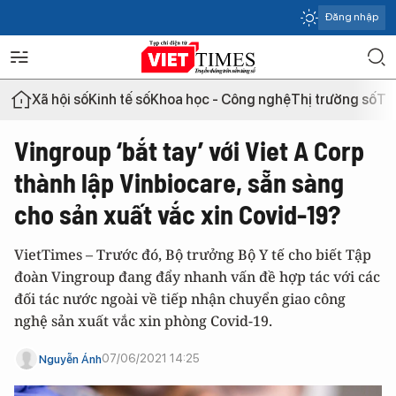
Đăng nhập
Xã hội số
Kinh tế số
Khoa học - Công nghệ
Thị trường số
Th
Vingroup ‘bắt tay’ với Viet A Corp
thành lập Vinbiocare, sẵn sàng
cho sản xuất vắc xin Covid-19?
VietTimes – Trước đó, Bộ trưởng Bộ Y tế cho biết Tập
đoàn Vingroup đang đẩy nhanh vấn đề hợp tác với các
đối tác nước ngoài về tiếp nhận chuyển giao công
nghệ sản xuất vắc xin phòng Covid-19.
07/06/2021 14:25
Nguyễn Ánh