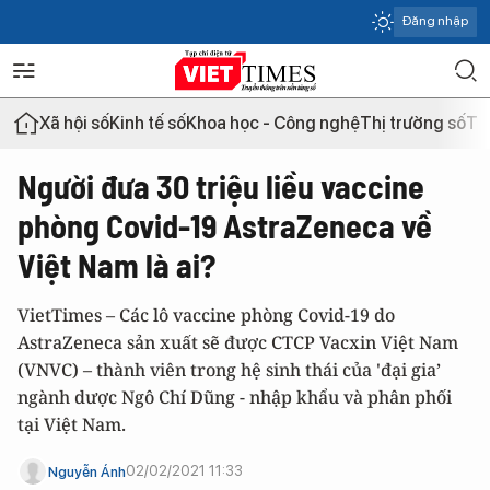
Đăng nhập
Xã hội số
Kinh tế số
Khoa học - Công nghệ
Thị trường số
Th
Người đưa 30 triệu liều vaccine
phòng Covid-19 AstraZeneca về
Việt Nam là ai?
VietTimes – Các lô vaccine phòng Covid-19 do
AstraZeneca sản xuất sẽ được CTCP Vacxin Việt Nam
(VNVC) – thành viên trong hệ sinh thái của 'đại gia’
ngành dược Ngô Chí Dũng - nhập khẩu và phân phối
tại Việt Nam.
02/02/2021 11:33
Nguyễn Ánh