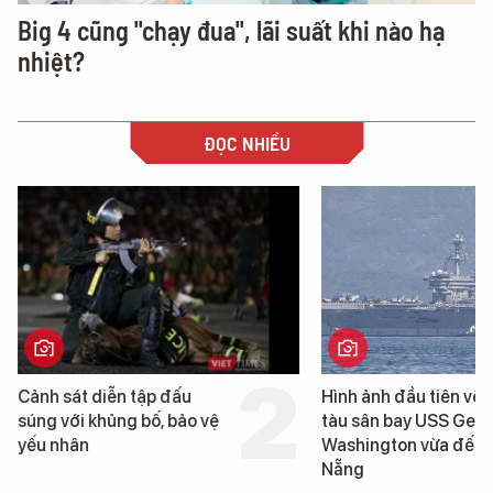
Big 4 cũng "chạy đua", lãi suất khi nào hạ
nhiệt?
ĐỌC NHIỀU
Hình ảnh đầu tiên về siêu
Cận cảnh chiến hạm 
tàu sân bay USS George
tống tàu sân bay US
Washington vừa đến Đà
George Washington
Nẵng
Đà Nẵng