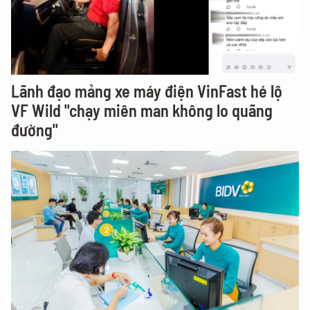
Lãnh đạo mảng xe máy điện VinFast hé lộ
VF Wild "chạy miên man không lo quãng
đường"