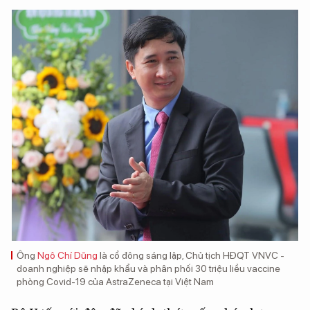
Ông
Ngô Chí Dũng
là cổ đông sáng lập, Chủ tịch HĐQT VNVC -
doanh nghiệp sẽ nhập khẩu và phân phối 30 triệu liều vaccine
phòng Covid-19 của AstraZeneca tại Việt Nam