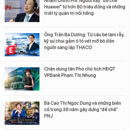
Nhậm Chính Phi: Người xây "đế chế
Huawei" từ hơn 80 triệu đồng và những
triết lý quản trị nổi tiếng
Ông Trần Bá Dương: Từ cậu bé làm rẫy,
kỹ sư chui gầm ô tô vét mỡ bò đến
người sáng lập THACO
Chân dung tân Phó chủ tịch HĐQT
VPBank Phạm Thị Nhung
Bà Cao Thị Ngọc Dung và những biến
cố trong 38 năm gây dựng “đế chế”
PNJ