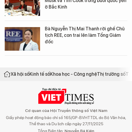
Musk và Tim Cook trong buổi quốc yến
ở Bắc Kinh
Bà Nguyễn Thị Mai Thanh rời ghế Chủ
tịch REE, con trai lên làm Tổng Giám
đốc
Xã hội số
Kinh tế số
Khoa học - Công nghệ
Thị trường số
Th
Cơ quan của Hội Truyền thông số Việt Nam
Giấy phép hoạt động báo chí số 165/GP-BVHTTDL do Bộ Văn hóa,
Thể thao và Du lịch cấp ngày 27/11/2025
Tổng Biên tập:
Nguyễn Bá Kiên