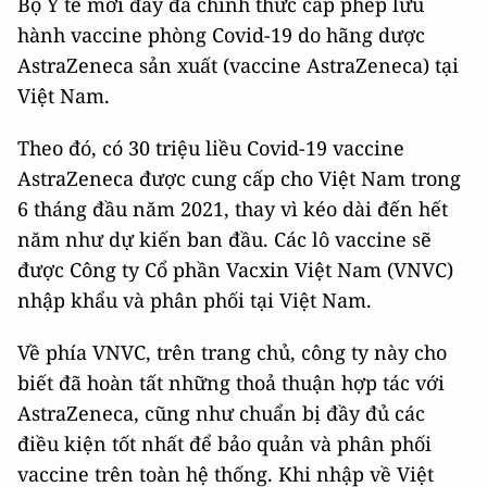
Bộ Y tế mới đây đã chính thức cấp phép lưu
hành vaccine phòng Covid-19 do hãng dược
AstraZeneca sản xuất (vaccine AstraZeneca) tại
Việt Nam.
Theo đó, có 30 triệu liều Covid-19 vaccine
AstraZeneca được cung cấp cho Việt Nam trong
6 tháng đầu năm 2021, thay vì kéo dài đến hết
năm như dự kiến ban đầu. Các lô vaccine sẽ
được Công ty Cổ phần Vacxin Việt Nam (VNVC)
nhập khẩu và phân phối tại Việt Nam.
Về phía VNVC, trên trang chủ, công ty này cho
biết đã hoàn tất những thoả thuận hợp tác với
AstraZeneca, cũng như chuẩn bị đầy đủ các
điều kiện tốt nhất để bảo quản và phân phối
vaccine trên toàn hệ thống. Khi nhập về Việt