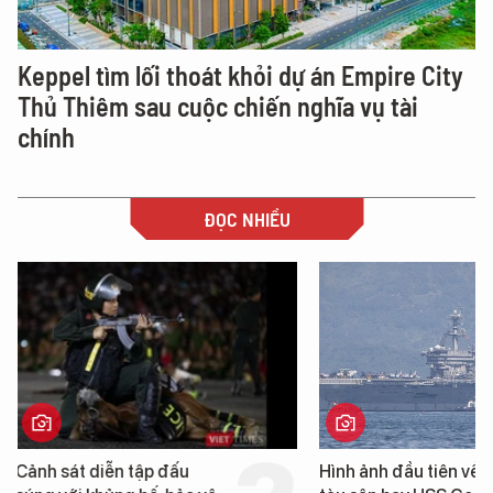
Keppel tìm lối thoát khỏi dự án Empire City
Thủ Thiêm sau cuộc chiến nghĩa vụ tài
chính
ĐỌC NHIỀU
Hình ảnh đầu tiên về siêu
Đà Nẵng sẽ đầu tư h