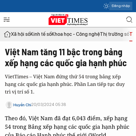
Đăng nhập
Xã hội số
Kinh tế số
Khoa học - Công nghệ
Thị trường số
Th
Việt Nam tăng 11 bậc trong bảng
xếp hạng các quốc gia hạnh phúc
VietTimes – Việt Nam đứng thứ 54 trong bảng xếp
hạng các quốc gia hạnh phúc. Phần Lan tiếp tục duy
trì vị trí số 1.
20/03/2024 05:38
Huyền Chi
Theo đó, Việt Nam đã đạt 6,043 điểm, xếp hạng
54 trong Bảng xếp hạng các quốc gia hạnh phúc
của Báo cáo Hạnh phúc thế giới (World