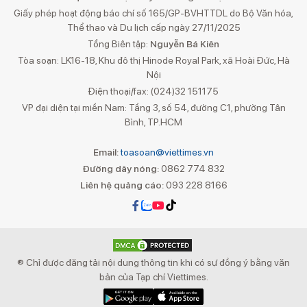
Giấy phép hoạt động báo chí số 165/GP-BVHTTDL do Bộ Văn hóa,
Thể thao và Du lịch cấp ngày 27/11/2025
Tổng Biên tập:
Nguyễn Bá Kiên
Tòa soạn: LK16-18, Khu đô thị Hinode Royal Park, xã Hoài Đức, Hà
Nội
Điện thoại/fax: (024)32 151175
VP đại diện tại miền Nam: Tầng 3, số 54, đường C1, phường Tân
Bình, TP.HCM
Email:
toasoan@viettimes.vn
Đường dây nóng:
0862 774 832
Liên hệ quảng cáo:
093 228 8166
® Chỉ được đăng tải nội dung thông tin khi có sự đồng ý bằng văn
bản của Tạp chí Viettimes.