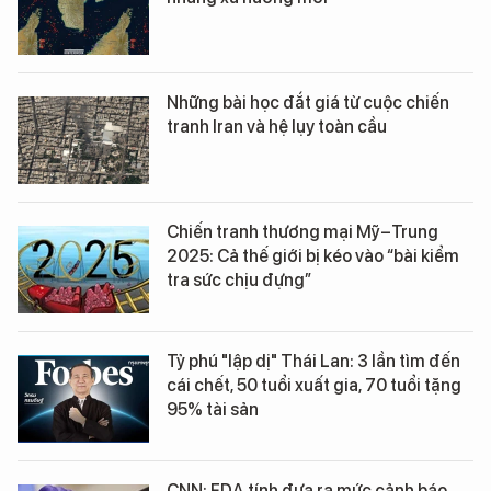
Những bài học đắt giá từ cuộc chiến
tranh Iran và hệ lụy toàn cầu
Chiến tranh thương mại Mỹ–Trung
2025: Cả thế giới bị kéo vào “bài kiểm
tra sức chịu đựng”
Tỷ phú "lập dị" Thái Lan: 3 lần tìm đến
cái chết, 50 tuổi xuất gia, 70 tuổi tặng
95% tài sản
CNN: FDA tính đưa ra mức cảnh báo