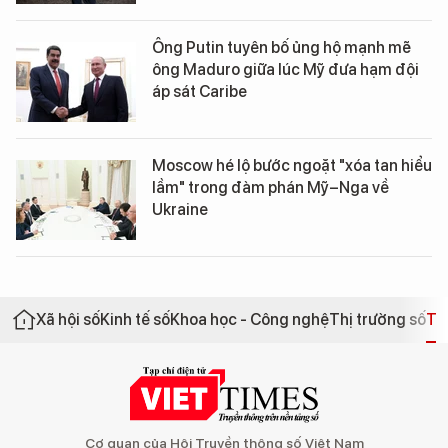
Ông Putin tuyên bố ủng hộ mạnh mẽ
ông Maduro giữa lúc Mỹ đưa hạm đội
áp sát Caribe
Moscow hé lộ bước ngoặt "xóa tan hiểu
lầm" trong đàm phán Mỹ–Nga về
Ukraine
Xã hội số
Kinh tế số
Khoa học - Công nghệ
Thị trường số
Th
Cơ quan của Hội Truyền thông số Việt Nam