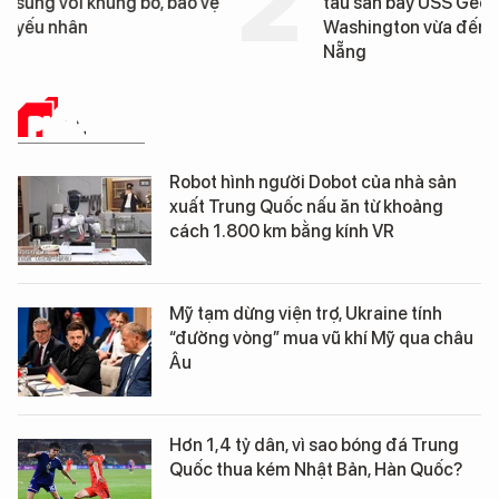
tàu sân bay USS George
6.200 tỷ đồng xây d
Washington vừa đến Đà
Bến cảng Liên Chiểu g
Nẵng
đoạn 2
PHÂN TÍCH
Robot hình người Dobot của nhà sản
xuất Trung Quốc nấu ăn từ khoảng
cách 1.800 km bằng kính VR
Mỹ tạm dừng viện trợ, Ukraine tính
“đường vòng” mua vũ khí Mỹ qua châu
Âu
Hơn 1,4 tỷ dân, vì sao bóng đá Trung
Quốc thua kém Nhật Bản, Hàn Quốc?