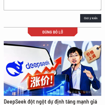
Gửi ý kiến
ĐỪNG BỎ LỠ
DeepSeek đột ngột dự định tăng mạnh giá