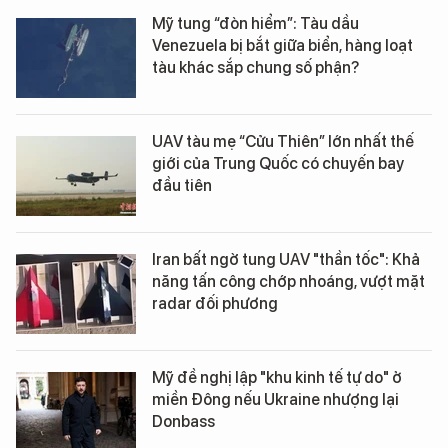
Mỹ tung “đòn hiểm”: Tàu dầu
Venezuela bị bắt giữa biển, hàng loạt
tàu khác sắp chung số phận?
UAV tàu mẹ “Cửu Thiên” lớn nhất thế
giới của Trung Quốc có chuyến bay
đầu tiên
Iran bất ngờ tung UAV "thần tốc": Khả
năng tấn công chớp nhoáng, vượt mặt
radar đối phương
Mỹ đề nghị lập "khu kinh tế tự do" ở
miền Đông nếu Ukraine nhượng lại
Donbass