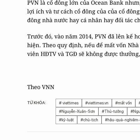
PVN là cổ đông lớn của Ocean Bank nhưng
lợi ích và tư cách cổ đông của của cổ đôn
đông nhà nước hay cá nhân hay đối tác ch
Trước đó, vào năm 2014, PVN đã lên kế h
hiện. Theo quy định, nếu để mất vốn Nhà 
viên HĐTV và TGĐ sẽ không được thưởng, 
Theo VNN
TỪ KHÓA:
# viettimes
#viettimes.vn
#mất vốn
#Nguyễn-Xuân-Sơn
#Thủ-tướng
#Ngu
#kỷ-luật
#chủ-tịch
#hậu-quả-nghiêm-