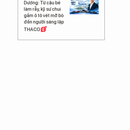
Dương: Từ cậu bé
làm rẫy, kỹ sư chui
gầm ô tô vét mỡ bò
đến người sáng lập
THACO