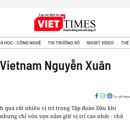
A HỌC - CÔNG NGHỆ
THỊ TRƯỜNG SỐ
SHORT VIDEO
THẾ 
roVietnam Nguyễn Xuân
 qua rất nhiều vị trí trong Tập đoàn Dầu khí
nhưng chỉ vỏn vẹn nắm giữ vị trí cao nhất - chủ