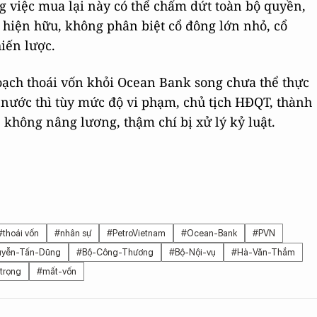
 việc mua lại này có thể chấm dứt toàn bộ quyền,
g hiện hữu, không phân biệt cổ đông lớn nhỏ, cổ
iến lược.
oạch thoái vốn khỏi Ocean Bank song chưa thể thực
nước thì tùy mức độ vi phạm, chủ tịch HĐQT, thành
không nâng lương, thậm chí bị xử lý kỷ luật.
#thoái vốn
#nhân sự
#PetroVietnam
#Ocean-Bank
#PVN
yễn-Tấn-Dũng
#Bộ-Công-Thương
#Bộ-Nội-vụ
#Hà-Văn-Thắm
trọng
#mất-vốn