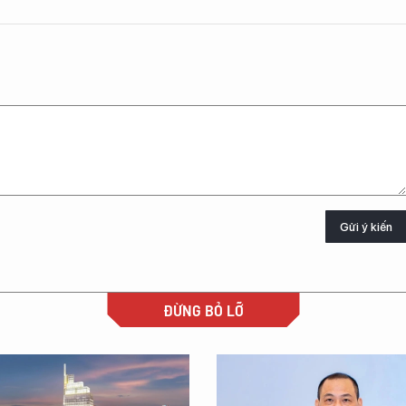
Gửi ý kiến
ĐỪNG BỎ LỠ