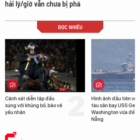
hải lý/giờ vẫn chưa bị phá
ĐỌC NHIỀU
Cảnh sát diễn tập đấu
Hình ảnh đầu tiên về 
súng với khủng bố, bảo vệ
tàu sân bay USS Geo
yếu nhân
Washington vừa đến 
Nẵng