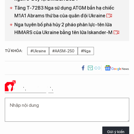
Tăng T-72B3 Nga sử dụng ATGM bắn hạ chiếc
M1A1 Abrams thứ ba của quân đội Ukraine
Nga tuyên bố phá hủy 2 pháo phản lực-tên lửa
HIMARS của Ukraine bằng tên lửa Iskander-M
TỪ KHÓA:
#Ukraine
#AASM-250
#Nga
Ý KIẾN CỦA BẠN
Gửi ý kiến