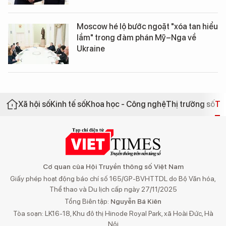
Moscow hé lộ bước ngoặt "xóa tan hiểu
lầm" trong đàm phán Mỹ–Nga về
Ukraine
Xã hội số
Kinh tế số
Khoa học - Công nghệ
Thị trường số
Th
Cơ quan của Hội Truyền thông số Việt Nam
Giấy phép hoạt động báo chí số 165/GP-BVHTTDL do Bộ Văn hóa,
Thể thao và Du lịch cấp ngày 27/11/2025
Tổng Biên tập:
Nguyễn Bá Kiên
Tòa soạn: LK16-18, Khu đô thị Hinode Royal Park, xã Hoài Đức, Hà
Nội