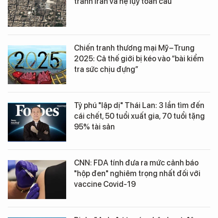
tranh Iran và hệ lụy toàn cầu
Chiến tranh thương mại Mỹ–Trung
2025: Cả thế giới bị kéo vào “bài kiểm
tra sức chịu đựng”
Tỷ phú "lập dị" Thái Lan: 3 lần tìm đến
cái chết, 50 tuổi xuất gia, 70 tuổi tặng
95% tài sản
CNN: FDA tính đưa ra mức cảnh báo
"hộp đen" nghiêm trọng nhất đối với
vaccine Covid-19