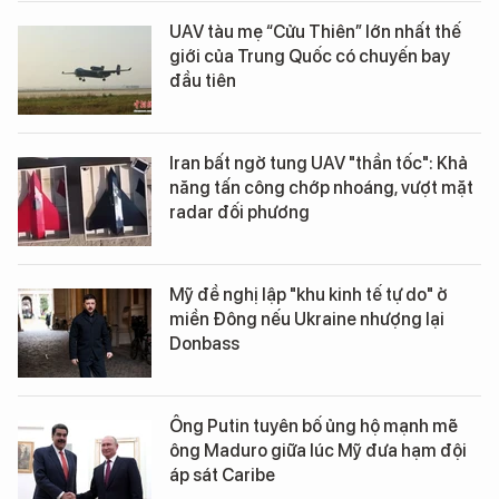
UAV tàu mẹ “Cửu Thiên” lớn nhất thế
giới của Trung Quốc có chuyến bay
đầu tiên
Iran bất ngờ tung UAV "thần tốc": Khả
năng tấn công chớp nhoáng, vượt mặt
radar đối phương
Mỹ đề nghị lập "khu kinh tế tự do" ở
miền Đông nếu Ukraine nhượng lại
Donbass
Ông Putin tuyên bố ủng hộ mạnh mẽ
ông Maduro giữa lúc Mỹ đưa hạm đội
áp sát Caribe