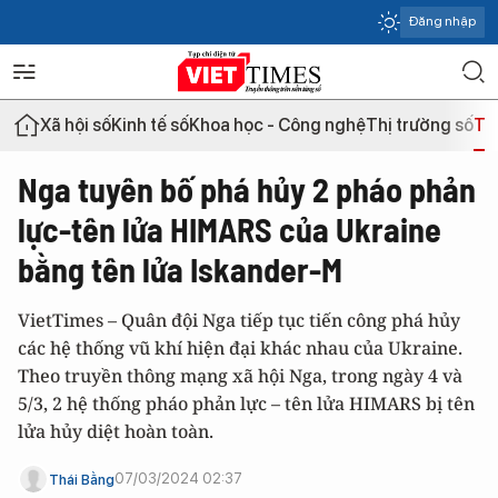
Đăng nhập
Xã hội số
Kinh tế số
Khoa học - Công nghệ
Thị trường số
Th
Nga tuyên bố phá hủy 2 pháo phản
lực-tên lửa HIMARS của Ukraine
bằng tên lửa Iskander-M
VietTimes – Quân đội Nga tiếp tục tiến công phá hủy
các hệ thống vũ khí hiện đại khác nhau của Ukraine.
Theo truyền thông mạng xã hội Nga, trong ngày 4 và
5/3, 2 hệ thống pháo phản lực – tên lửa HIMARS bị tên
lửa hủy diệt hoàn toàn.
07/03/2024 02:37
Thái Bằng