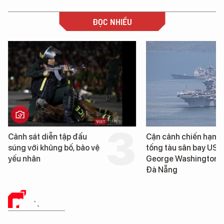
ĐỌC NHIỀU
Cảnh sát diễn tập đấu
Cận cảnh chiến hạm 
súng với khủng bố, bảo vệ
tống tàu sân bay USS
yếu nhân
George Washington 
Đà Nẵng
PHÂN TÍCH