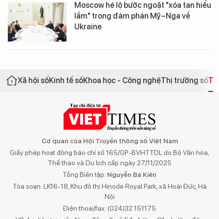
Moscow hé lộ bước ngoặt "xóa tan hiểu
lầm" trong đàm phán Mỹ–Nga về
Ukraine
Xã hội số
Kinh tế số
Khoa học - Công nghệ
Thị trường số
Th
Cơ quan của Hội Truyền thông số Việt Nam
Giấy phép hoạt động báo chí số 165/GP-BVHTTDL do Bộ Văn hóa,
Thể thao và Du lịch cấp ngày 27/11/2025
Tổng Biên tập:
Nguyễn Bá Kiên
Tòa soạn: LK16-18, Khu đô thị Hinode Royal Park, xã Hoài Đức, Hà
Nội
Điện thoại/fax: (024)32 151175