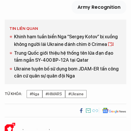
Army Recognition
TIN LIÊN QUAN
Khinh hạm tuần biển Nga “Sergey Kotov” bị xuồng
không người lái Ukraine đánh chìm ở Crimea
Trung Quốc giới thiệu hệ thống tên lửa đạn đạo
tầm ngắn SY-400 BP-12A tại Qatar
Ukraine tuyên bố sử dụng bom JDAM-ER tấn công
căn cứ quân sự quân đội Nga
TỪ KHÓA:
#Nga
#HIMARS
#Ukraine
Ý KIẾN CỦA BẠN