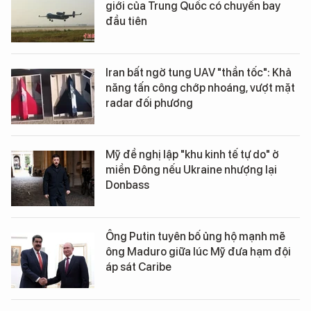
giới của Trung Quốc có chuyến bay
đầu tiên
Iran bất ngờ tung UAV "thần tốc": Khả
năng tấn công chớp nhoáng, vượt mặt
radar đối phương
Mỹ đề nghị lập "khu kinh tế tự do" ở
miền Đông nếu Ukraine nhượng lại
Donbass
Ông Putin tuyên bố ủng hộ mạnh mẽ
ông Maduro giữa lúc Mỹ đưa hạm đội
áp sát Caribe