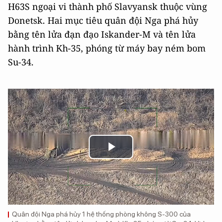
H63S ngoại vi thành phố Slavyansk thuộc vùng
Donetsk. Hai mục tiêu quân đội Nga phá hủy
bằng tên lửa đạn đạo Iskander-M và tên lửa
hành trình Kh-35, phóng từ máy bay ném bom
Su-34.
Play
Video
Quân đội Nga phá hủy 1 hệ thống phòng không S-300 của