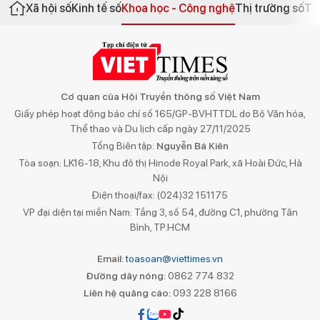
Xã hội số
Kinh tế số
Khoa học - Công nghệ
Thị trường số
Th
Cơ quan của Hội Truyền thông số Việt Nam
Giấy phép hoạt động báo chí số 165/GP-BVHTTDL do Bộ Văn hóa,
Thể thao và Du lịch cấp ngày 27/11/2025
Tổng Biên tập:
Nguyễn Bá Kiên
Tòa soạn: LK16-18, Khu đô thị Hinode Royal Park, xã Hoài Đức, Hà
Nội
Điện thoại/fax: (024)32 151175
VP đại diện tại miền Nam: Tầng 3, số 54, đường C1, phường Tân
Bình, TP.HCM
Email:
toasoan@viettimes.vn
Đường dây nóng:
0862 774 832
Liên hệ quảng cáo:
093 228 8166