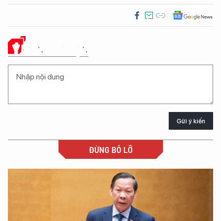
Ý KIẾN CỦA BẠN
Gửi ý kiến
ĐỪNG BỎ LỠ