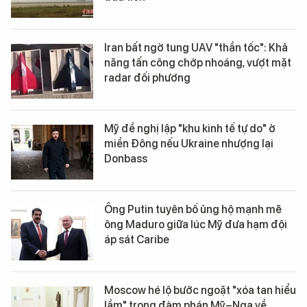
Iran bất ngờ tung UAV "thần tốc": Khả
năng tấn công chớp nhoáng, vượt mặt
radar đối phương
Mỹ đề nghị lập "khu kinh tế tự do" ở
miền Đông nếu Ukraine nhượng lại
Donbass
Ông Putin tuyên bố ủng hộ mạnh mẽ
ông Maduro giữa lúc Mỹ đưa hạm đội
áp sát Caribe
Moscow hé lộ bước ngoặt "xóa tan hiểu
lầm" trong đàm phán Mỹ–Nga về