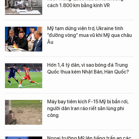
cách 1.800 km bằng kính VR
Mỹ tạm dừng viện trợ, Ukraine tính
“đường vòng” mua vũ khí Mỹ qua châu
Âu
Hơn 1,4 tỷ dân, vì sao bóng đá Trung
Quốc thua kém Nhật Bản, Hàn Quốc?
Máy bay tiêm kích F-15 Mỹ bị bắn rơi,
người dân Iran ráo riết săn lùng phi
công
Ngoại trưởng Mỹ lên tiếng trấn an các