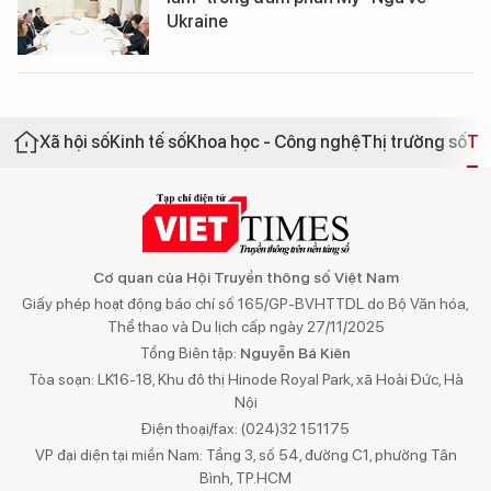
Ukraine
Xã hội số
Kinh tế số
Khoa học - Công nghệ
Thị trường số
Th
Cơ quan của Hội Truyền thông số Việt Nam
Giấy phép hoạt động báo chí số 165/GP-BVHTTDL do Bộ Văn hóa,
Thể thao và Du lịch cấp ngày 27/11/2025
Tổng Biên tập:
Nguyễn Bá Kiên
Tòa soạn: LK16-18, Khu đô thị Hinode Royal Park, xã Hoài Đức, Hà
Nội
Điện thoại/fax: (024)32 151175
VP đại diện tại miền Nam: Tầng 3, số 54, đường C1, phường Tân
Bình, TP.HCM