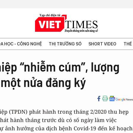
A HỌC - CÔNG NGHỆ
THỊ TRƯỜNG SỐ
SHORT VIDEO
THẾ 
hiệp “nhiễm cúm”, lượng
 một nửa đăng ký
iệp (TPDN) phát hành trong tháng 2/2020 thu hẹp
phát hành tháng trước dù có số ngày làm việc
sự ảnh hưởng của dịch bệnh Covid-19 đến kế hoạch