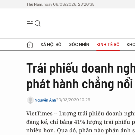
Thứ Năm, ngày 06/08/2026, 23:26:35
XÃ HỘI SỐ
GÓC NHÌN
KINH TẾ SỐ
KHO
Trái phiếu doanh ng
phát hành chẳng nổi
20/03/2020 10:29
Nguyễn Ánh
VietTimes -- Lượng trái phiếu doanh ngh
đáng kể, chỉ bằng 41% lượng trái phiếu 
nhiều hơn. Qua đó, phần nào phản ánh 