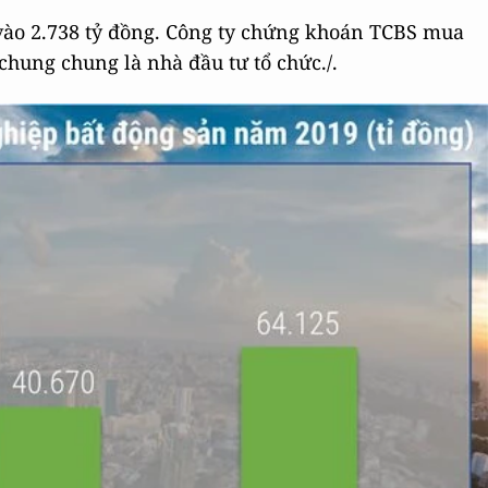
ào 2.738 tỷ đồng. Công ty chứng khoán TCBS mua
 chung chung là nhà đầu tư tổ chức./.