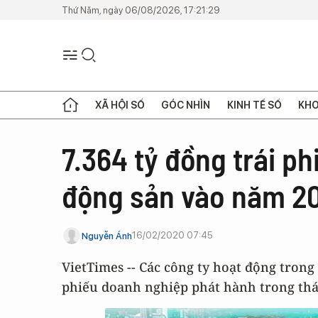
Thứ Năm, ngày 06/08/2026, 17:21:29
XÃ HỘI SỐ
GÓC NHÌN
KINH TẾ SỐ
KHO
7.364 tỷ đồng trái ph
động sản vào năm 2
16/02/2020 07:45
Nguyễn Ánh
VietTimes -- Các công ty hoạt động trong
phiếu doanh nghiệp phát hành trong thá