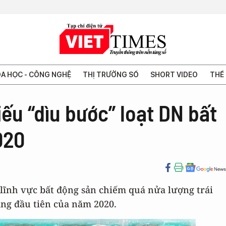
A HỌC - CÔNG NGHỆ
THỊ TRƯỜNG SỐ
SHORT VIDEO
THẾ 
iếu “dìu bước” loạt DN bất
020
 lĩnh vực bất động sản chiếm quá nửa lượng trái
ng đầu tiên của năm 2020.