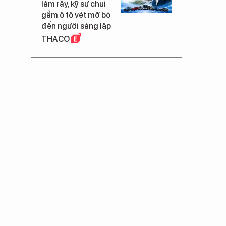
làm rẫy, kỹ sư chui
gầm ô tô vét mỡ bò
đến người sáng lập
THACO
h