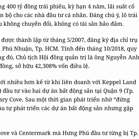
 400 tỷ đồng trái phiếu, kỳ hạn 4 năm, lãi suất cố
 bộ cho các nhà đầu tư cá nhân. Đáng chú ý, lô trái
ếu không chuyển đổi, không có tài sản bảo đảm.
được thành lập từ tháng 5/2007, đăng ký địa chỉ trụ
n Phú Nhuận, Tp. HCM. Tính đến tháng 10/2018, quy
g đó, Chủ tịch Hội đồng quản trị là ông Nguyễn An
đồng, sở hữu 42,308% vốn điều lệ.
tới nhiều hơn kể từ khi liên doanh với Keppel Land
) đầu tư vào hai dự án bất động sản tại Quận 9 (Tp.
ary Cove. Sau một thời gian phát triển nhờ “đứng
ầu tự phát triển các dự án bất động sản nhưng gặp
 Cove và Centermark mà Hưng Phú đầu tư từng bị Tp.