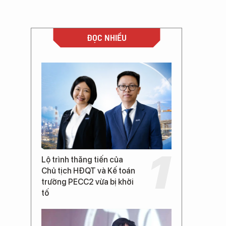
ĐỌC NHIỀU
Lộ trình thăng tiến của
Chủ tịch HĐQT và Kế toán
trưởng PECC2 vừa bị khởi
tố