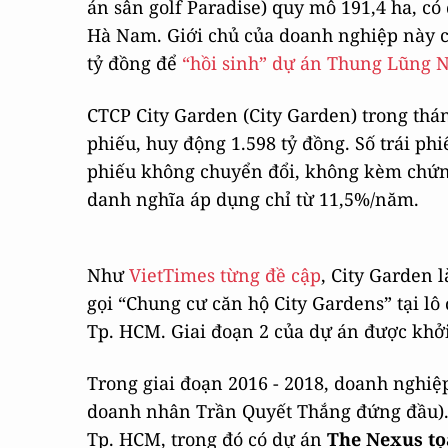
án sân golf Paradise) quy mô 191,4 ha, có
Hà Nam. Giới chủ của doanh nghiệp này c
tỷ đồng để
“hồi sinh” dự án Thung Lũng 
CTCP City Garden (City Garden) trong thán
phiếu, huy động 1.598 tỷ đồng. Số trái phiế
phiếu không chuyển đổi, không kèm chứng
danh nghĩa áp dụng chỉ từ 11,5%/năm.
Như
VietTimes từng đề cập
, City Garden 
gọi “Chung cư căn hộ City Gardens” tại lô
Tp. HCM. Giai đoạn 2 của dự án được khởi
Trong giai đoạn 2016 - 2018, doanh nghiệ
doanh nhân Trần Quyết Thắng đứng đầu). Đ
Tp. HCM, trong đó có dự án
The Nexus tọa