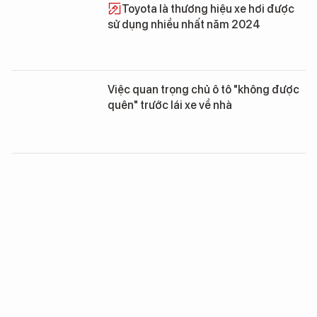
Toyota là thương hiệu xe hơi được
sử dụng nhiều nhất năm 2024
Việc quan trọng chủ ô tô "không được
quên" trước lái xe về nhà
Ô tô màu trắng bán chạy nhất thế giới
năm 2023, tại sao?
Xe Toyota nhập khẩu "gánh" doanh số
xe lắp ráp trong nước: Nguyên nhân vì
đâu?