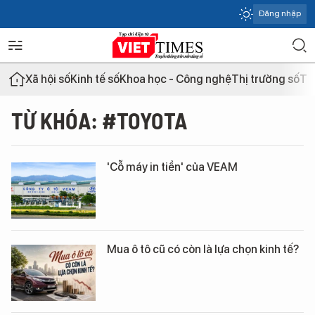
Đăng nhập
Xã hội số
Kinh tế số
Khoa học - Công nghệ
Thị trường số
Th
TỪ KHÓA: #TOYOTA
'Cỗ máy in tiền' của VEAM
Mua ô tô cũ có còn là lựa chọn kinh tế?