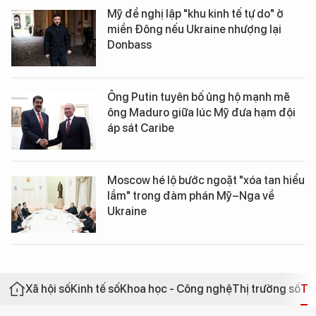
Mỹ đề nghị lập "khu kinh tế tự do" ở
miền Đông nếu Ukraine nhượng lại
Donbass
Ông Putin tuyên bố ủng hộ mạnh mẽ
ông Maduro giữa lúc Mỹ đưa hạm đội
áp sát Caribe
Moscow hé lộ bước ngoặt "xóa tan hiểu
lầm" trong đàm phán Mỹ–Nga về
Ukraine
Xã hội số
Kinh tế số
Khoa học - Công nghệ
Thị trường số
Th