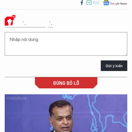
Ý KIẾN CỦA BẠN
Gửi ý kiến
ĐỪNG BỎ LỠ