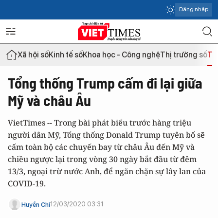
Đăng nhập
Xã hội số
Kinh tế số
Khoa học - Công nghệ
Thị trường số
Th
Tổng thống Trump cấm đi lại giữa
Mỹ và châu Âu
VietTimes -- Trong bài phát biểu trước hàng triệu
người dân Mỹ, Tổng thống Donald Trump tuyên bố sẽ
cấm toàn bộ các chuyến bay từ châu Âu đến Mỹ và
chiều ngược lại trong vòng 30 ngày bắt đầu từ đêm
13/3, ngoại trừ nước Anh, để ngăn chặn sự lây lan của
COVID-19.
12/03/2020 03:31
Huyền Chi