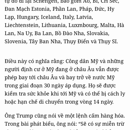
tự do đi lại Schengen, bao gồm Áo, Bỉ, CH Séc,
Đan Mạch Estonia, Phần Lan, Pháp, Đức, Hy
Lạp, Hungary, Iceland, Italy, Latvia,
Liechtenstein, Lithuania, Luxmbourg, Malta, Hà
Lan, Na Uy, Ba Lan, Bồ Đào Nha, Slovakia,
Slovenia, Tây Ban Nha, Thụy Điển và Thụy Sĩ.
Điều này có nghĩa rằng: Công dân Mỹ và những
người định cư ở Mỹ đang ở châu Âu vẫn được
phép bay tới châu Âu và bay trở về nước Mỹ
trong giai đoạn 30 ngày áp dụng. Họ sẽ được
kiểm tra sức khỏe khi tới Mỹ và có thể bị cách ly
hoặc hạn chế di chuyển trong vòng 14 ngày.
Ông Trump cũng nói về một lệnh cấm hàng hóa.
Trong bài phát biểu, ông nói: “Sẽ có sự miễn trừ