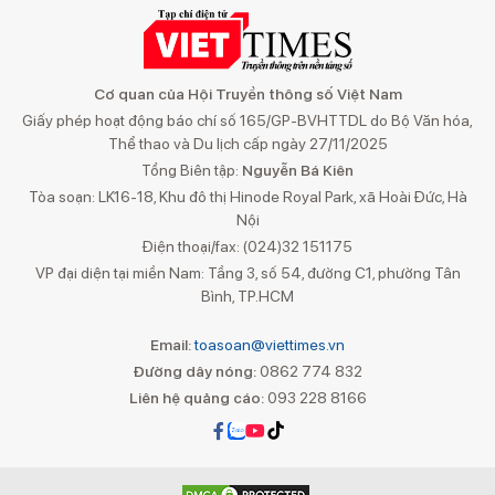
Cơ quan của Hội Truyền thông số Việt Nam
Giấy phép hoạt động báo chí số 165/GP-BVHTTDL do Bộ Văn hóa,
Thể thao và Du lịch cấp ngày 27/11/2025
Tổng Biên tập:
Nguyễn Bá Kiên
Tòa soạn: LK16-18, Khu đô thị Hinode Royal Park, xã Hoài Đức, Hà
Nội
Điện thoại/fax: (024)32 151175
VP đại diện tại miền Nam: Tầng 3, số 54, đường C1, phường Tân
Bình, TP.HCM
Email:
toasoan@viettimes.vn
Đường dây nóng:
0862 774 832
Liên hệ quảng cáo:
093 228 8166