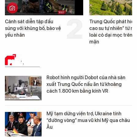
Trung Quốc phát hiện “mỏ
Loạt dự án bất động 
cao su tự nhiên” từ một
Đà Nẵng sắp bị kiểm t
loài cỏ dại mọc trên đất
mặn
PHÂN TÍCH
Robot hình người Dobot của nhà sản
xuất Trung Quốc nấu ăn từ khoảng
cách 1.800 km bằng kính VR
Mỹ tạm dừng viện trợ, Ukraine tính
“đường vòng” mua vũ khí Mỹ qua châu
Âu