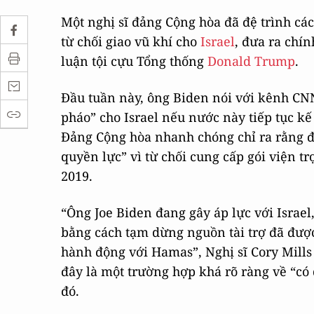
Một nghị sĩ đảng Cộng hòa đã đệ trình cá
từ chối giao vũ khí cho
Israel
, đưa ra chí
luận tội cựu Tổng thống
Donald Trump
.
Đầu tuần này, ông Biden nói với kênh CNN
pháo” cho Israel nếu nước này tiếp tục k
Đảng Cộng hòa nhanh chóng chỉ ra rằng 
quyền lực” vì từ chối cung cấp gói viện 
2019.
“Ông Joe Biden đang gây áp lực với Israe
bằng cách tạm dừng nguồn tài trợ đã đượ
hành động với Hamas”, Nghị sĩ Cory Mills 
đây là một trường hợp khá rõ ràng về “có q
đó.