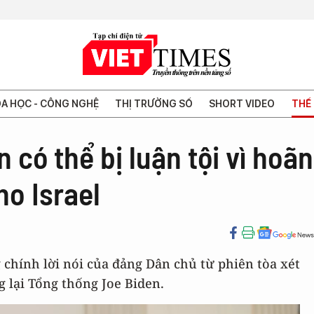
A HỌC - CÔNG NGHỆ
THỊ TRƯỜNG SỐ
SHORT VIDEO
THẾ 
 có thể bị luận tội vì hoãn
ho Israel
chính lời nói của đảng Dân chủ từ phiên tòa xét
lại Tổng thống Joe Biden.