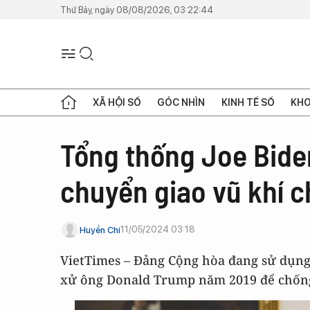
Thứ Bảy, ngày 08/08/2026, 03:22:44
XÃ HỘI SỐ
GÓC NHÌN
KINH TẾ SỐ
KHO
Tổng thống Joe Biden
chuyển giao vũ khí c
11/05/2024 03:18
Huyền Chi
VietTimes – Đảng Cộng hòa đang sử dụng 
xử ông Donald Trump năm 2019 để chống 