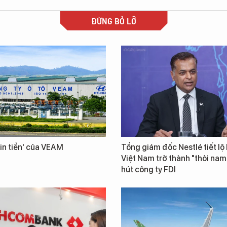
ĐỪNG BỎ LỠ
in tiền' của VEAM
Tổng giám đốc Nestlé tiết lộ 
Việt Nam trở thành "thỏi na
hút công ty FDI