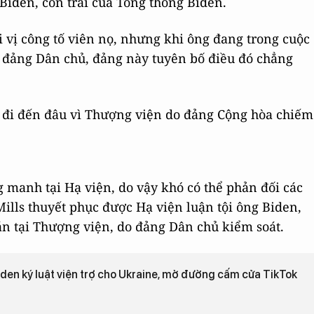
Biden, con trai của Tổng thống Biden.
i vị công tố viên nọ, nhưng khi ông đang trong cuộc
 đảng Dân chủ, đảng này tuyên bố điều đó chẳng
 đi đến đâu vì Thượng viện do đảng Cộng hòa chiếm
manh tại Hạ viện, do vậy khó có thể phản đối các
ills thuyết phục được Hạ viện luận tội ông Biden,
án tại Thượng viện, do đảng Dân chủ kiểm soát.
den ký luật viện trợ cho Ukraine, mở đường cấm cửa TikTok