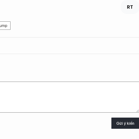
RT
rump
Gửi ý kiến