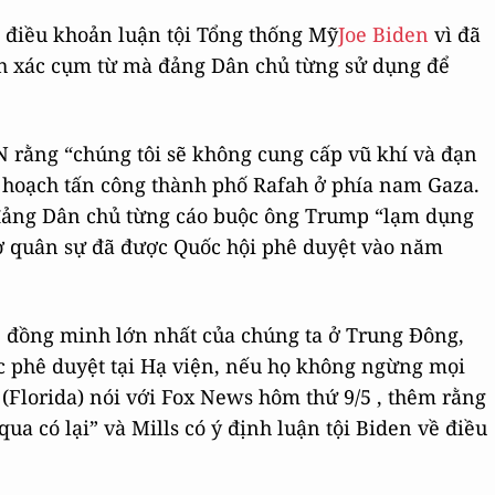
c điều khoản luận tội Tổng thống Mỹ
Joe Biden
vì đã
nh xác cụm từ mà đảng Dân chủ từng sử dụng để
 rằng “chúng tôi sẽ không cung cấp vũ khí và đạn
ế hoạch tấn công thành phố Rafah ở phía nam Gaza.
đảng Dân chủ từng cáo buộc ông Trump “lạm dụng
trợ quân sự đã được Quốc hội phê duyệt vào năm
l, đồng minh lớn nhất của chúng ta ở Trung Đông,
c phê duyệt tại Hạ viện, nếu họ không ngừng mọi
(Florida) nói với Fox News hôm thứ 9/5 , thêm rằng
ua có lại” và Mills có ý định luận tội Biden về điều