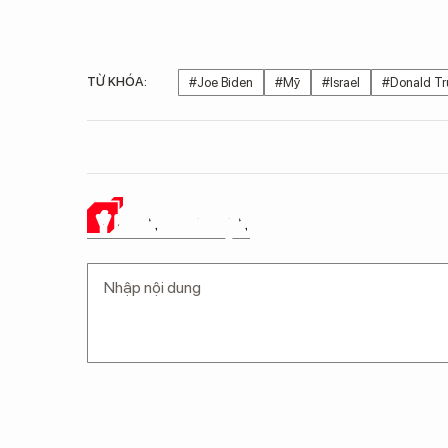
TỪ KHÓA:
#Joe Biden
#Mỹ
#Israel
#Donald T
Ý KIẾN CỦA BẠN