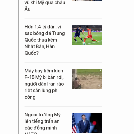
vũ khí Mỹ qua châu
Âu
Hơn 1,4 tỷ dân, vì
sao bóng đá Trung
Quốc thua kém
Nhật Bản, Hàn
Quốc?
Máy bay tiêm kích
F-15 Mỹ bị bắn rơi,
người dân Iran ráo
riết săn lùng phi
công
Ngoại trưởng Mỹ
lên tiếng trấn an
các đồng minh