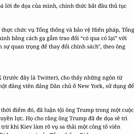
á lời đe dọa của mình, chính thức bắt đầu thủ tục
g thực chức vụ Tổng thống và bảo vệ Hiến pháp, Tổn
nh bằng cách gạ gẫm trao đổi “có qua có lại” với
ân sự quan trọng để thay đổi chính sách", theo ông
 (trước đây là Twitter), cho thấy những ngôn từ
 một đảng viên đảng Dân chủ ở New York, sử dụng để
thời điểm đó, đã luận tội ông Trump trong một cuộc
uyền lực. Họ cho rằng ông Trump đã đe dọa sẽ trì
rừ khi Kiev làm rõ vụ sa thải một công tố viên