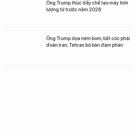
Ông Trump thúc đẩy chế tạo máy tính
lượng tử trước năm 2028
Ông Trump dọa ném bom, bắt cóc phái
đoàn Iran, Tehran bỏ bàn đàm phán
Ông Trump dọa xóa sổ Iran ngay giữa
đàm phán hòa bình
Ông Trump ký tên lên "chiếc máy bay
sang trọng nhất thế giới" được Qatar
tặng