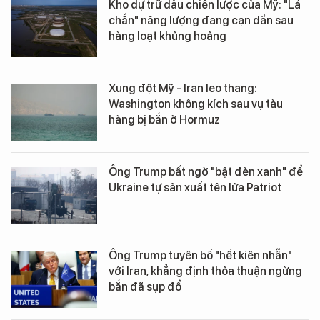
Kho dự trữ dầu chiến lược của Mỹ: "Lá
chắn" năng lượng đang cạn dần sau
hàng loạt khủng hoảng
Xung đột Mỹ - Iran leo thang:
Washington không kích sau vụ tàu
hàng bị bắn ở Hormuz
Ông Trump bất ngờ "bật đèn xanh" để
Ukraine tự sản xuất tên lửa Patriot
Ông Trump tuyên bố "hết kiên nhẫn"
với Iran, khẳng định thỏa thuận ngừng
bắn đã sụp đổ