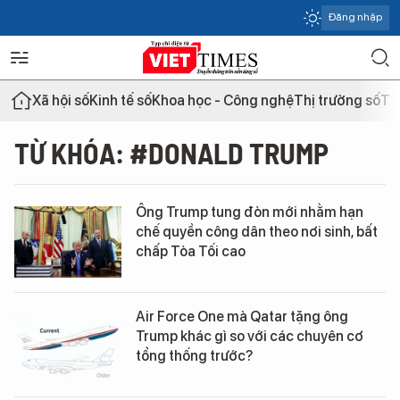
Đăng nhập
Xã hội số
Kinh tế số
Khoa học - Công nghệ
Thị trường số
Th
TỪ KHÓA: #DONALD TRUMP
Ông Trump tung đòn mới nhằm hạn
chế quyền công dân theo nơi sinh, bất
chấp Tòa Tối cao
Air Force One mà Qatar tặng ông
Trump khác gì so với các chuyên cơ
tổng thống trước?