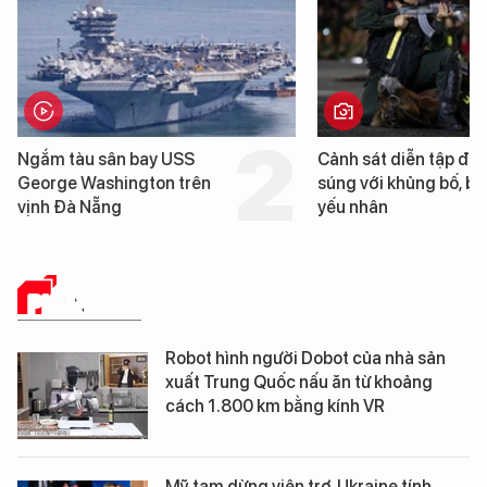
Cảnh sát diễn tập đấu
Cận cảnh chiến hạm
súng với khủng bố, bảo vệ
tống tàu sân bay US
yếu nhân
George Washington
Đà Nẵng
PHÂN TÍCH
Robot hình người Dobot của nhà sản
xuất Trung Quốc nấu ăn từ khoảng
cách 1.800 km bằng kính VR
Mỹ tạm dừng viện trợ, Ukraine tính