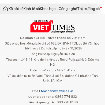
Xã hội số
Kinh tế số
Khoa học - Công nghệ
Thị trường số
Th
Cơ quan của Hội Truyền thông số Việt Nam
Giấy phép hoạt động báo chí số 165/GP-BVHTTDL do Bộ Văn hóa,
Thể thao và Du lịch cấp ngày 27/11/2025
Tổng Biên tập:
Nguyễn Bá Kiên
Tòa soạn: LK16-18, Khu đô thị Hinode Royal Park, xã Hoài Đức, Hà
Nội
Điện thoại/fax: (024)32 151175
VP đại diện tại miền Nam: Tầng 3, số 54, đường C1, phường Tân
Bình, TP.HCM
Email:
toasoan@viettimes.vn
Đường dây nóng:
0862 774 832
Liên hệ quảng cáo:
093 228 8166