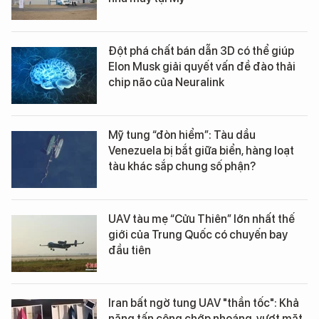
Đột phá chất bán dẫn 3D có thể giúp
Elon Musk giải quyết vấn đề đào thải
chip não của Neuralink
Mỹ tung “đòn hiểm”: Tàu dầu
Venezuela bị bắt giữa biển, hàng loạt
tàu khác sắp chung số phận?
UAV tàu mẹ “Cửu Thiên” lớn nhất thế
giới của Trung Quốc có chuyến bay
đầu tiên
Iran bất ngờ tung UAV "thần tốc": Khả
năng tấn công chớp nhoáng, vượt mặt