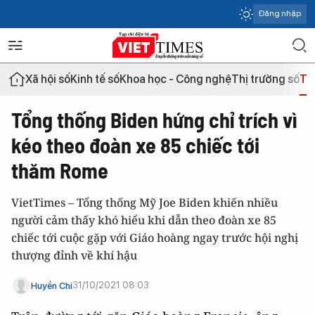
Đăng nhập
Xã hội số
Kinh tế số
Khoa học - Công nghệ
Thị trường số
Th
Tổng thống Biden hứng chỉ trích vì
kéo theo đoàn xe 85 chiếc tới
thăm Rome
VietTimes – Tổng thống Mỹ Joe Biden khiến nhiều
người cảm thấy khó hiểu khi dẫn theo đoàn xe 85
chiếc tới cuộc gặp với Giáo hoàng ngay trước hội nghị
thượng đỉnh về khí hậu
31/10/2021 08:03
Huyền Chi