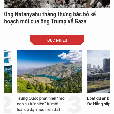
Ông Netanyahu thẳng thừng bác bỏ kế
hoạch mới của ông Trump về Gaza
ĐỌC NHIỀU
Trung Quốc phát hiện “mỏ
Loạt dự án bất động 
cao su tự nhiên” từ một
Đà Nẵng sắp bị kiểm t
loài cỏ dại mọc trên đất