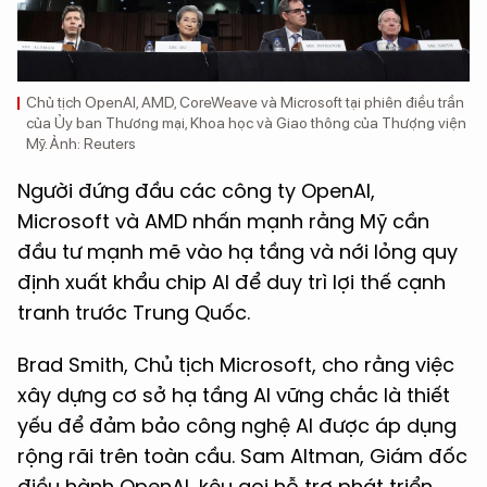
Chủ tịch OpenAI, AMD, CoreWeave và Microsoft tại phiên điều trần
của Ủy ban Thương mại, Khoa học và Giao thông của Thượng viện
Mỹ. Ảnh: Reuters
Người đứng đầu các công ty OpenAI,
Microsoft và AMD nhấn mạnh rằng Mỹ cần
đầu tư mạnh mẽ vào hạ tầng và nới lỏng quy
định xuất khẩu chip AI để duy trì lợi thế cạnh
tranh trước Trung Quốc.
Brad Smith, Chủ tịch Microsoft, cho rằng việc
xây dựng cơ sở hạ tầng AI vững chắc là thiết
yếu để đảm bảo công nghệ AI được áp dụng
rộng rãi trên toàn cầu. Sam Altman, Giám đốc
điều hành OpenAI, kêu gọi hỗ trợ phát triển