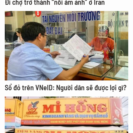
Đi chợ trở thành “nỗi ám ảnh” ở Iran
Sổ đỏ trên VNeID: Người dân sẽ được lợi gì?