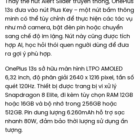
Thay thế nút Alert Slider truyền thống, OnePlus
13s đưa vào nút Plus Key – một nút bấm thông
minh có thể tùy chỉnh để thực hiện các tác vụ
như mở camera, bật đèn pin hoặc chuyển
sang chế độ im lặng. Nút này cũng được tích
hợp AI, học hỏi thói quen người dùng để đưa
ra gợi ý phù hợp.
OnePlus 13s sở hữu màn hình LTPO AMOLED
6,32 inch, độ phân giải 2640 x 1216 pixel, tần số
quét 120Hz. Thiết bị được trang bị vi xử lý
Snapdragon 8 Elite, đi kèm tùy chọn RAM 12GB
hoặc 16GB và bộ nhớ trong 256GB hoặc
512GB. Pin dung lượng 6.260mAh hỗ trợ sạc
nhanh 80W, đảm bảo thời lượng sử dụng ấn
tượng.