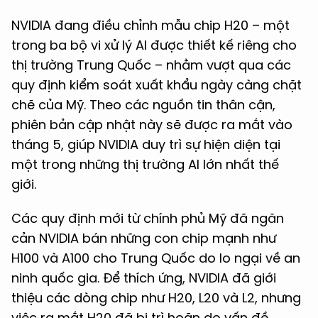
NVIDIA đang điều chỉnh mẫu chip H20 – một
trong ba bộ vi xử lý AI được thiết kế riêng cho
thị trường Trung Quốc – nhằm vượt qua các
quy định kiểm soát xuất khẩu ngày càng chặt
chẽ của Mỹ. Theo các nguồn tin thân cận,
phiên bản cập nhật này sẽ được ra mắt vào
tháng 5, giúp NVIDIA duy trì sự hiện diện tại
một trong những thị trường AI lớn nhất thế
giới.
Các quy định mới từ chính phủ Mỹ đã ngăn
cản NVIDIA bán những con chip mạnh như
H100 và A100 cho Trung Quốc do lo ngại về an
ninh quốc gia. Để thích ứng, NVIDIA đã giới
thiệu các dòng chip như H20, L20 và L2, nhưng
việc ra mắt H20 đã bị trì hoãn do vấn đề