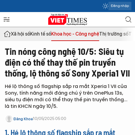
Đăng nhập
Xã hội số
Kinh tế số
Khoa học - Công nghệ
Thị trường số
Th
Tin nóng công nghệ 10/5: Siêu tụ
điện có thể thay thế pin truyền
thống, lộ thông số Sony Xperia1 VII
Hé lộ thông số flagship sắp ra mắt Xperia 1 VII của
Sony, tính năng mới đáng chú ý trên OnePlus 13s,
siêu tụ điện mới có thể thay thế pin truyền thống...
là tin KHCN ngày 10/5.
10/05/2025 05:00
Đăng Khoa
1. Hé lộ thông số flagship sắp ra mắt