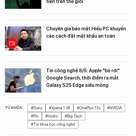
tiên trên thế giới
Chuyên gia bảo mật Hiếu PC khuyến
cáo cách đặt mật khẩu an toàn
Tin công nghệ 8/5: Apple "bỏ rơi"
Google Search, thời điểm ra mắt
Galaxy S25 Edge siêu mỏng
TỪ KHÓA:
#Sony
#Xperia 1 VII
#OnePlus 13s
#NVIDIA
#Pin
#Hydro
#Big Tech
#Tin khoa học công nghệ