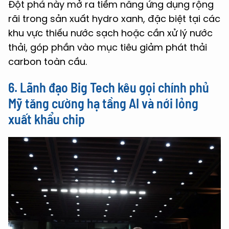
Đột phá này mở ra tiềm năng ứng dụng rộng
rãi trong sản xuất hydro xanh, đặc biệt tại các
khu vực thiếu nước sạch hoặc cần xử lý nước
thải, góp phần vào mục tiêu giảm phát thải
carbon toàn cầu.
6. Lãnh đạo Big Tech kêu gọi chính phủ
Mỹ tăng cường hạ tầng AI và nới lỏng
xuất khẩu chip