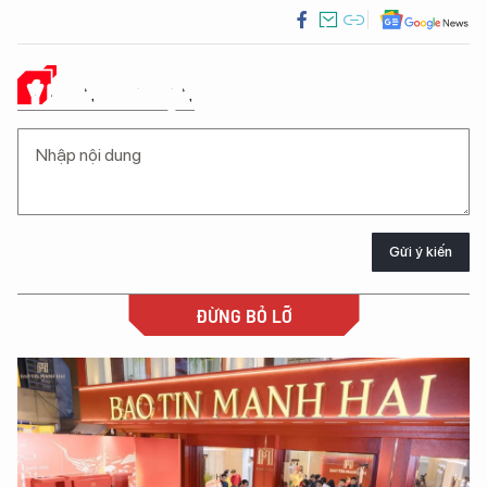
Ý KIẾN CỦA BẠN
Gửi ý kiến
ĐỪNG BỎ LỠ