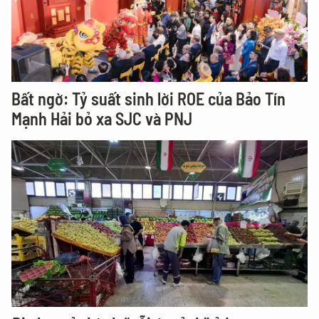
Bất ngờ: Tỷ suất sinh lời ROE của Bảo Tín
Mạnh Hải bỏ xa SJC và PNJ