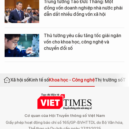
Trung tướng Tào Đức Thắng: Một
đồng vốn doanh nghiệp nhà nước phải
dẫn dắt nhiều đồng vốn xã hội
Thủ tướng yêu cầu tăng tốc giải ngân
vốn cho khoa học, công nghệ và
chuyển đổi số
Xã hội số
Kinh tế số
Khoa học - Công nghệ
Thị trường số
Th
Cơ quan của Hội Truyền thông số Việt Nam
Giấy phép hoạt động báo chí số 165/GP-BVHTTDL do Bộ Văn hóa,
Thể thao và Du lịch cấp ngày 27/11/2025