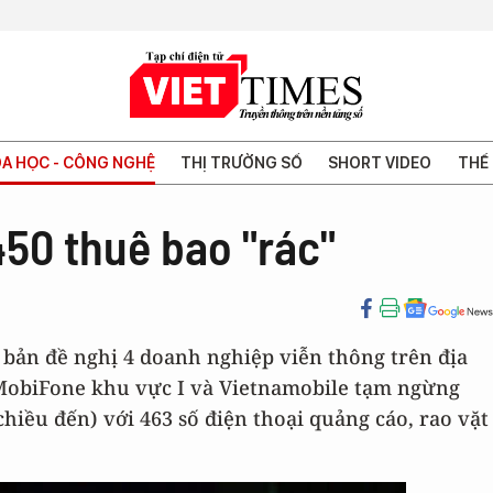
A HỌC - CÔNG NGHỆ
THỊ TRƯỜNG SỐ
SHORT VIDEO
THẾ 
450 thuê bao "rác"
 bản đề nghị 4 doanh nghiệp viễn thông trên địa
 MobiFone khu vực I và Vietnamobile tạm ngừng
chiều đến) với 463 số điện thoại quảng cáo, rao vặt