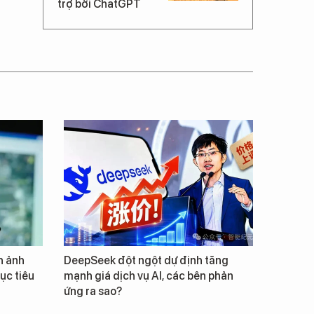
trợ bởi ChatGPT
h ảnh
DeepSeek đột ngột dự định tăng
ục tiêu
mạnh giá dịch vụ AI, các bên phản
ứng ra sao?