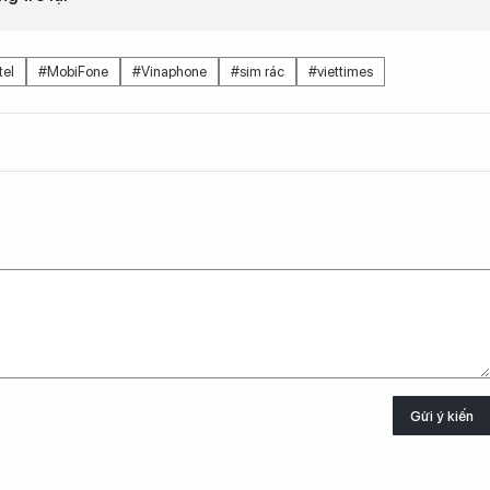
tel
#MobiFone
#Vinaphone
#sim rác
#viettimes
Gửi ý kiến