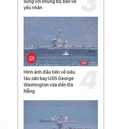
súng với khủng bố, bảo vệ
yếu nhân
Hình ảnh đầu tiên về siêu
tàu sân bay USS George
Washington vừa đến Đà
Nẵng