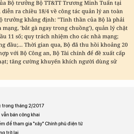
ủa Bộ trưởng Bộ TT&TT Trương Minh Tuấn tại
iễn ra chiều 18/4 về công tác quản lý an toàn
Bộ trưởng khẳng định: "Tinh thần của Bộ là phải
 mạng, 'bắt gà ngay trong chuồng'), quản lý chặt
đầu 11 số; quy trách nhiệm cho các nhà mạng;
g đầu;... Thời gian qua, Bộ đã thu hồi khoảng 20
hợp với Bộ Công an, Bộ Tài chính để đề xuất cấp
ạt; tăng cường khuyến khích người dùng sử
c trong tháng 2/2017
n vẫn bán công khai
m để tham gia "xây" Chính phủ điện tử
g trở lại