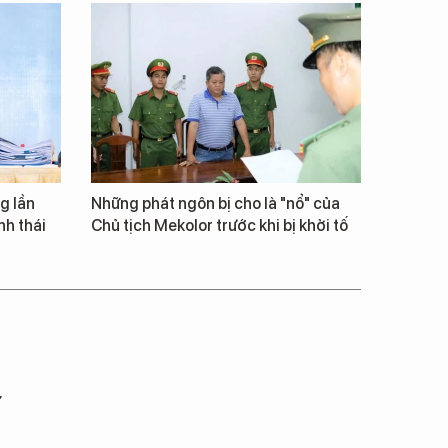
g lần
Những phát ngôn bị cho là "nổ" của
inh thái
Chủ tịch Mekolor trước khi bị khởi tố
ư