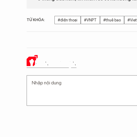
TỪ KHÓA:
#điện thoại
#VNPT
#thuê bao
#Viet
Ý KIẾN CỦA BẠN