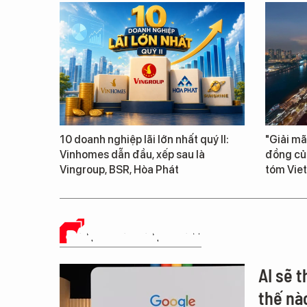
10 doanh nghiệp lãi lớn nhất quý II:
"Giải mã
Vinhomes dẫn đầu, xếp sau là
đồng củ
Vingroup, BSR, Hòa Phát
tóm Vie
ĐÁNH GIÁ SẢN PHẨM
AI sẽ 
thế nà