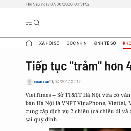
Thứ Sáu, ngày 07/08/2026, 03:31:52
XÃ HỘI SỐ
GÓC NHÌN
KINH TẾ SỐ
KHO
Tiếp tục "trảm" hơn 
21/04/2017 02:17
Xuân Lan
VietTimes -- Sở TT&TT Hà Nội vừa có văn
bàn Hà Nội là VNPT VinaPhone, Viettel,
cung cấp dịch vụ 2 chiều (cả chiều đi và 
sai quy định.