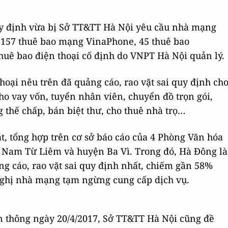
quy định vừa bị Sở TT&TT Hà Nội yêu cầu nhà mạng
l, 157 thuê bao mạng VinaPhone, 45 thuê bao
huê bao điện thoại cố định do VNPT Hà Nội quản lý.
thoại nêu trên đã quảng cáo, rao vặt sai quy định ch
ho vay vốn, tuyển nhân viên, chuyển đồ trọn gói,
 thế chấp, bán biệt thư, cho thuê nhà trọ…
át, tổng hợp trên cơ sở báo cáo của 4 Phòng Văn hóa
 Nam Từ Liêm và huyện Ba Vì. Trong đó, Hà Đông là
ng cáo, rao vặt sai quy định nhất, chiếm gần 58%
 nghị nhà mạng tạm ngừng cung cấp dịch vụ.
n thông ngày 20/4/2017, Sở TT&TT Hà Nội cũng đề