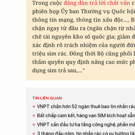
Trong cuộc
đăng đàn trả lời chất vấn
c
phiên họp Ủy ban Thường vụ Quốc hội d
thông tin mạng, thông tin xấu độc..., 
chặn ngay từ đầu ra (ngăn chặn từ nhà
chẽ tài nguyên kho số quốc gia; giảm 
xác định rõ trách nhiệm của người đứn
triệu sim rác. Đồng thời Bộ cũng phối 
thẩm quyền quy định nâng cao mức ph
dụng sim trả sau,..."
TIN LIÊN QUAN
VNPT chặn hơn 52 ngàn thuê bao tin nhắn rá
Bất chấp cam kết, hàng vạn SIM kích hoạt sẵ
VNPT cần đầu tư hạ tầng công nghệ, phần mề
3 tháng đầu năm, tin nhắn rác có xu hướng tăn