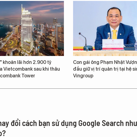
" khoản lãi hơn 2.900 tỷ
Con gái ông Phạm Nhật Vượn
a Vietcombank sau khi thâu
đầu giữ vị trí quản trị tại hệ s
tcombank Tower
Vingroup
thay đổi cách bạn sử dụng Google Search nh
o?