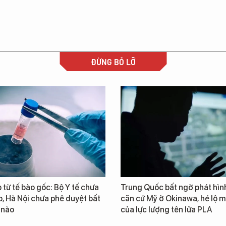
ĐỪNG BỎ LỠ
từ tế bào gốc: Bộ Y tế chưa
Trung Quốc bất ngờ phát hìn
, Hà Nội chưa phê duyệt bất
căn cứ Mỹ ở Okinawa, hé lộ m
 nào
của lực lượng tên lửa PLA