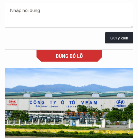
Gửi ý kiến
ĐỪNG BỎ LỠ