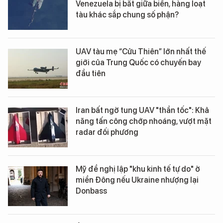
Venezuela bị bắt giữa biển, hàng loạt
tàu khác sắp chung số phận?
UAV tàu mẹ “Cửu Thiên” lớn nhất thế
giới của Trung Quốc có chuyến bay
đầu tiên
Iran bất ngờ tung UAV "thần tốc": Khả
năng tấn công chớp nhoáng, vượt mặt
radar đối phương
Mỹ đề nghị lập "khu kinh tế tự do" ở
miền Đông nếu Ukraine nhượng lại
Donbass