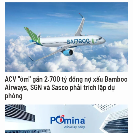
ACV "ôm" gần 2.700 tỷ đồng nợ xấu Bamboo
Airways, SGN và Sasco phải trích lập dự
phòng