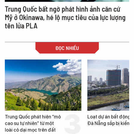
Trung Quốc bất ngờ phát hình ảnh căn cứ
Mỹ ở Okinawa, hé lộ mục tiêu của lực lượng
tên lửa PLA
ĐỌC NHIỀU
Trung Quốc phát hiện “mỏ
Loạt dự án bất động 
cao su tự nhiên” từ một
Đà Nẵng sắp bị kiểm t
loài cỏ dại mọc trên đất