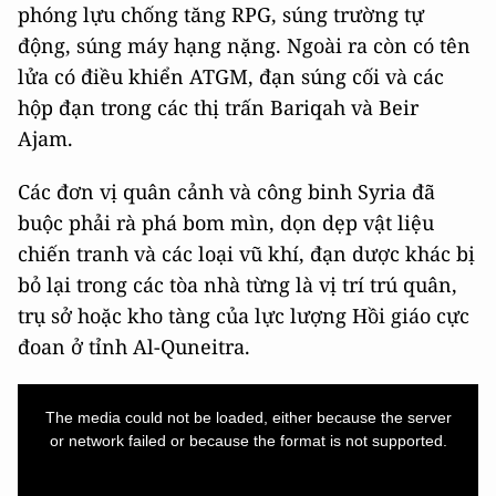
phóng lựu chống tăng RPG, súng trường tự
động, súng máy hạng nặng. Ngoài ra còn có tên
lửa có điều khiển ATGM, đạn súng cối và các
hộp đạn trong các thị trấn Bariqah và Beir
Ajam.
Các đơn vị quân cảnh và công binh Syria đã
buộc phải rà phá bom mìn, dọn dẹp vật liệu
chiến tranh và các loại vũ khí, đạn dược khác bị
bỏ lại trong các tòa nhà từng là vị trí trú quân,
trụ sở hoặc kho tàng của lực lượng Hồi giáo cực
đoan ở tỉnh Al-Quneitra.
This
is
a
The media could not be loaded, either because the server
modal
window.
or network failed or because the format is not supported.