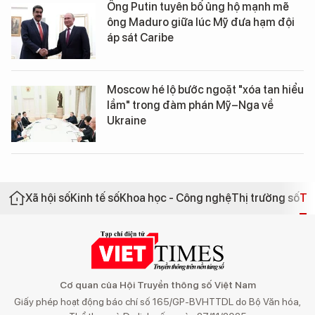
Ông Putin tuyên bố ủng hộ mạnh mẽ
ông Maduro giữa lúc Mỹ đưa hạm đội
áp sát Caribe
Moscow hé lộ bước ngoặt "xóa tan hiểu
lầm" trong đàm phán Mỹ–Nga về
Ukraine
Xã hội số
Kinh tế số
Khoa học - Công nghệ
Thị trường số
Th
Cơ quan của Hội Truyền thông số Việt Nam
Giấy phép hoạt động báo chí số 165/GP-BVHTTDL do Bộ Văn hóa,