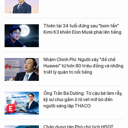
Thiên tài 34 tuổi đứng sau "bom tấn"
Kimi K3 khiến Elon Musk phải lên tiếng
Nhậm Chính Phi: Người xây "đế chế
Huawei" từ hơn 80 triệu đồng và những
triết lý quản trị nổi tiếng
Ông Trần Bá Dương: Từ cậu bé làm rẫy,
kỹ sư chui gầm ô tô vét mỡ bò đến
người sáng lập THACO
Chân dung tân Phó chủ tịch HĐQT