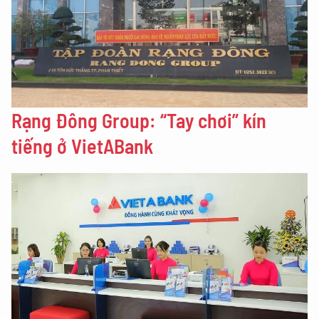
Rạng Đông Group: “Tay chơi” kín
tiếng ở VietABank