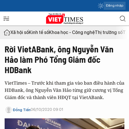
Đăng nhập
Xã hội số
Kinh tế số
Khoa học - Công nghệ
Thị trường số
Th
Rời VietABank, ông Nguyễn Văn
Hảo làm Phó Tổng Giám đốc
HDBank
VietTimes – Trước khi tham gia vào ban điều hành của
HDBank, ông Nguyễn Văn Hảo từng giữ cương vị Tổng
Giám đốc và thành viên HĐQT tại VietABank.
06/10/2020 09:01
Đồng Tiến