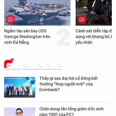
Cảnh sát diễn tập đấu
Hình ảnh đầu tiên về 
súng với khủng bố, bảo vệ
tàu sân bay USS Geo
yếu nhân
Washington vừa đến 
Nẵng
CHUYỆN DOANH NHÂN
Thấy gì sau đại hội cổ đông bất
thường "thay người mới" của
Eximbank?
Chân dung tân tổng giám đốc sinh
năm 1991 của PC1