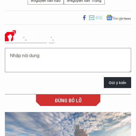
#nguyễn văn hảo
#Nguyễn Văn Trọng
Ý KIẾN CỦA BẠN
Gửi ý kiến
ĐỪNG BỎ LỠ