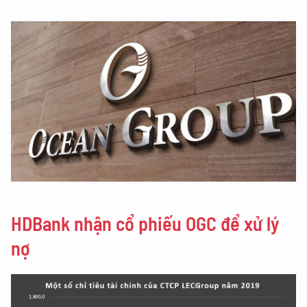
HDBank nhận cổ phiếu OGC để xử lý
nợ