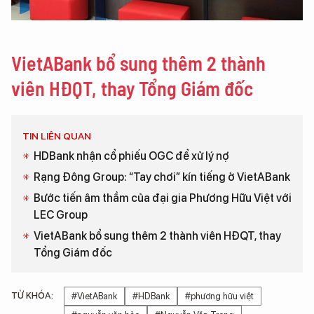
VietABank bổ sung thêm 2 thành
viên HĐQT, thay Tổng Giám đốc
TIN LIÊN QUAN
HDBank nhận cổ phiếu OGC để xử lý nợ
Rạng Đông Group: “Tay chơi” kín tiếng ở VietABank
Bước tiến âm thầm của đại gia Phương Hữu Việt với
LEC Group
VietABank bổ sung thêm 2 thành viên HĐQT, thay
Tổng Giám đốc
TỪ KHÓA:
#VietABank
#HDBank
#phương hữu việt