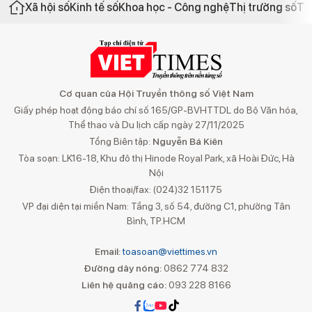
Xã hội số
Kinh tế số
Khoa học - Công nghệ
Thị trường số
Th
Cơ quan của Hội Truyền thông số Việt Nam
Giấy phép hoạt động báo chí số 165/GP-BVHTTDL do Bộ Văn hóa,
Thể thao và Du lịch cấp ngày 27/11/2025
Tổng Biên tập:
Nguyễn Bá Kiên
Tòa soạn: LK16-18, Khu đô thị Hinode Royal Park, xã Hoài Đức, Hà
Nội
Điện thoại/fax: (024)32 151175
VP đại diện tại miền Nam: Tầng 3, số 54, đường C1, phường Tân
Bình, TP.HCM
Email:
toasoan@viettimes.vn
Đường dây nóng:
0862 774 832
Liên hệ quảng cáo:
093 228 8166