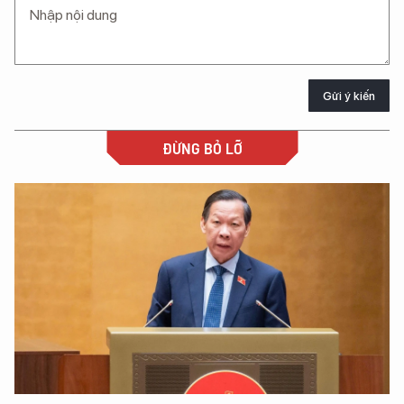
Gửi ý kiến
ĐỪNG BỎ LỠ