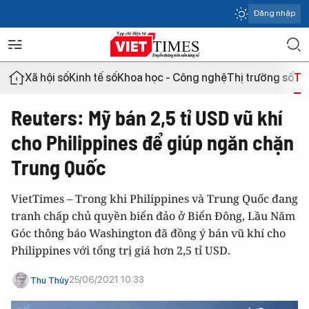
Đăng nhập
Xã hội số
Kinh tế số
Khoa học - Công nghệ
Thị trường số
Th
Reuters: Mỹ bán 2,5 tỉ USD vũ khí
cho Philippines để giúp ngăn chặn
Trung Quốc
VietTimes – Trong khi Philippines và Trung Quốc đang
tranh chấp chủ quyền biển đảo ở Biển Đông, Lầu Năm
Góc thông báo Washington đã đồng ý bán vũ khí cho
Philippines với tổng trị giá hơn 2,5 tỉ USD.
25/06/2021 10:33
Thu Thủy