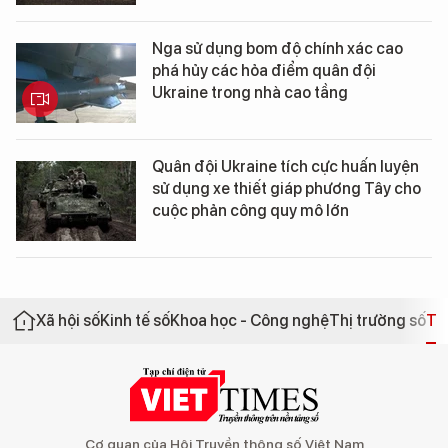
Nga sử dụng bom độ chính xác cao
phá hủy các hỏa điểm quân đội
Ukraine trong nhà cao tầng
Quân đội Ukraine tích cực huấn luyện
sử dụng xe thiết giáp phương Tây cho
cuộc phản công quy mô lớn
Xã hội số
Kinh tế số
Khoa học - Công nghệ
Thị trường số
Th
Cơ quan của Hội Truyền thông số Việt Nam