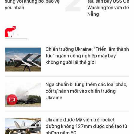
tàu sân bay USS George
tống tàu sân bay USS
Washington vừa đến Đà
George Washington 
Nẵng
Đà Nẵng
VŨ KHÍ
Chiến trường Ukraine: “Triển lãm thành
tựu” ngành công nghiệp máy bay
không người lái thế giới
Nga chuẩn bị tung thêm các loại pháo,
cối tự hành mới vào chiến trường
Ukraine
Ukraine được Mỹ viện trợ rocket
đường không 127mm được chế tạo từ
những năm 50