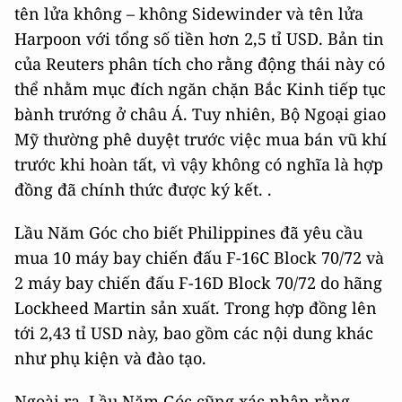
tên lửa không – không Sidewinder và tên lửa
Harpoon với tổng số tiền hơn 2,5 tỉ USD. Bản tin
của Reuters phân tích cho rằng động thái này có
thể nhằm mục đích ngăn chặn Bắc Kinh tiếp tục
bành trướng ở châu Á. Tuy nhiên, Bộ Ngoại giao
Mỹ thường phê duyệt trước việc mua bán vũ khí
trước khi hoàn tất, vì vậy không có nghĩa là hợp
đồng đã chính thức được ký kết. .
Lầu Năm Góc cho biết Philippines đã yêu cầu
mua 10 máy bay chiến đấu F-16C Block 70/72 và
2 máy bay chiến đấu F-16D Block 70/72 do hãng
Lockheed Martin sản xuất. Trong hợp đồng lên
tới 2,43 tỉ USD này, bao gồm các nội dung khác
như phụ kiện và đào tạo.
Ngoài ra, Lầu Năm Góc cũng xác nhận rằng