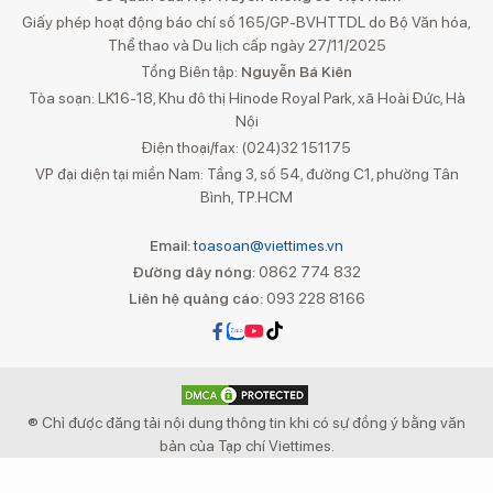
Giấy phép hoạt động báo chí số 165/GP-BVHTTDL do Bộ Văn hóa,
Thể thao và Du lịch cấp ngày 27/11/2025
Tổng Biên tập:
Nguyễn Bá Kiên
Tòa soạn: LK16-18, Khu đô thị Hinode Royal Park, xã Hoài Đức, Hà
Nội
Điện thoại/fax: (024)32 151175
VP đại diện tại miền Nam: Tầng 3, số 54, đường C1, phường Tân
Bình, TP.HCM
Email:
toasoan@viettimes.vn
Đường dây nóng:
0862 774 832
Liên hệ quảng cáo:
093 228 8166
® Chỉ được đăng tải nội dung thông tin khi có sự đồng ý bằng văn
bản của Tạp chí Viettimes.