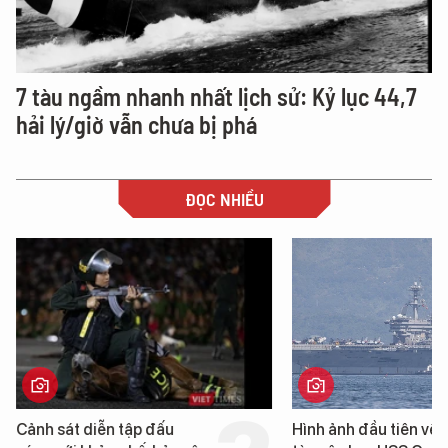
7 tàu ngầm nhanh nhất lịch sử: Kỷ lục 44,7
hải lý/giờ vẫn chưa bị phá
ĐỌC NHIỀU
Hình ảnh đầu tiên về siêu
Cận cảnh chiến hạm 