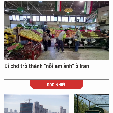
Đi chợ trở thành “nỗi ám ảnh” ở Iran
ĐỌC NHIỀU