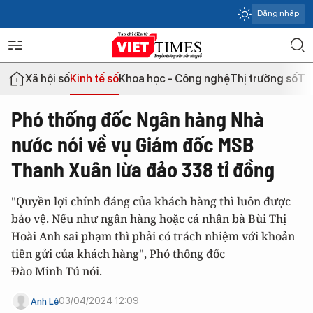
Đăng nhập
Xã hội số
Kinh tế số
Khoa học - Công nghệ
Thị trường số
Th
Phó thống đốc Ngân hàng Nhà
nước nói về vụ Giám đốc MSB
Thanh Xuân lừa đảo 338 tỉ đồng
"Quyền lợi chính đáng của khách hàng thì luôn được
bảo vệ. Nếu như ngân hàng hoặc cá nhân bà Bùi Thị
Hoài Anh sai phạm thì phải có trách nhiệm với khoản
tiền gửi của khách hàng", Phó thống đốc
Đào Minh Tú nói.
03/04/2024 12:09
Anh Lê