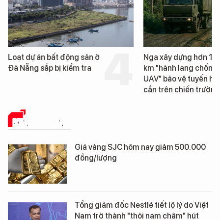
t động sản ở
Nga xây dựng hơn 1.800
ị kiểm tra
km "hành lang chống
UAV" bảo vệ tuyến hậu
cần trên chiến trường
KINH DOANH
Giá vàng SJC hôm nay giảm 500.000
đồng/lượng
Tổng giám đốc Nestlé tiết lộ lý do Việt
Nam trở thành "thỏi nam châm" hút