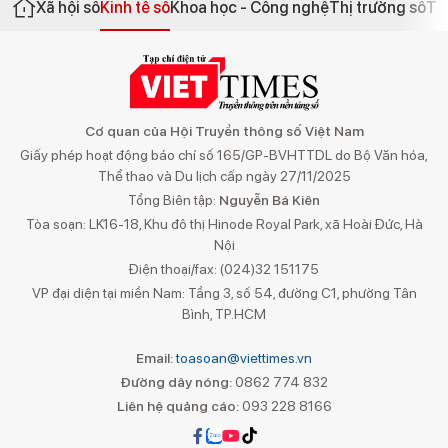
Xã hội số
Kinh tế số
Khoa học - Công nghệ
Thị trường số
Th
Cơ quan của Hội Truyền thông số Việt Nam
Giấy phép hoạt động báo chí số 165/GP-BVHTTDL do Bộ Văn hóa,
Thể thao và Du lịch cấp ngày 27/11/2025
Tổng Biên tập:
Nguyễn Bá Kiên
Tòa soạn: LK16-18, Khu đô thị Hinode Royal Park, xã Hoài Đức, Hà
Nội
Điện thoại/fax: (024)32 151175
VP đại diện tại miền Nam: Tầng 3, số 54, đường C1, phường Tân
Bình, TP.HCM
Email:
toasoan@viettimes.vn
Đường dây nóng:
0862 774 832
Liên hệ quảng cáo:
093 228 8166