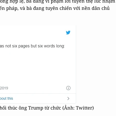
không hợp lệ, bà đang vi phạm lời tuyên thệ lúc nhậm
ến pháp, và bà đang tuyên chiến với nền dân chủ
hối thúc ông Trump từ chức (Ảnh: Twitter)