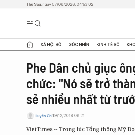
Thứ Sáu, ngày 07/08/2026, 04:53:02
XÃ HỘI SỐ
GÓC NHÌN
KINH TẾ SỐ
KHO
Phe Dân chủ giục ôn
chức: "Nó sẽ trở thà
sẻ nhiều nhất từ trư
19/12/2019 08:21
Huyền Chi
VietTimes -- Trong lúc Tổng thống Mỹ Do