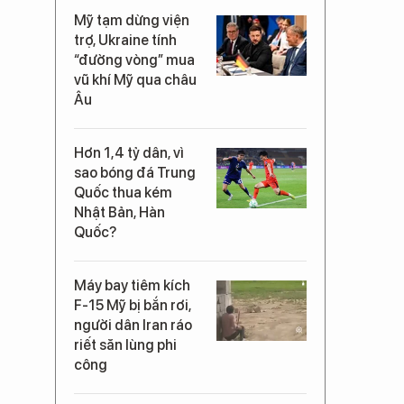
Mỹ tạm dừng viện
trợ, Ukraine tính
“đường vòng” mua
vũ khí Mỹ qua châu
Âu
Hơn 1,4 tỷ dân, vì
sao bóng đá Trung
Quốc thua kém
Nhật Bản, Hàn
Quốc?
Máy bay tiêm kích
F-15 Mỹ bị bắn rơi,
người dân Iran ráo
riết săn lùng phi
công