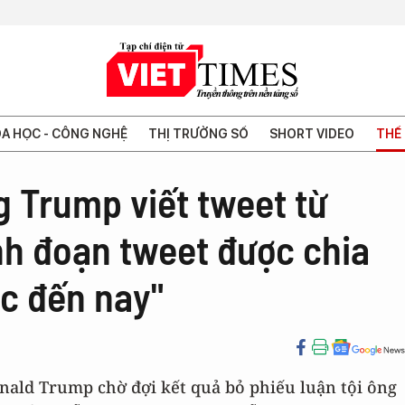
A HỌC - CÔNG NGHỆ
THỊ TRƯỜNG SỐ
SHORT VIDEO
THẾ 
g Trump viết tweet từ
nh đoạn tweet được chia
ớc đến nay"
nald Trump chờ đợi kết quả bỏ phiếu luận tội ông