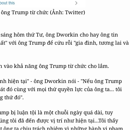
 ông Trump từ chức (Ảnh: Twitter)
 sáng hôm thứ Tư, ông Dworkin cho hay ông tin
ất" với ông Trump để cứu rỗi "gia đình, tương lai và
n vào khả năng ông Trump từ chức cho lắm.
hình hiện tại" - ông Dworkin nói - "Nếu ông Trump
át đó cùng với mọi thứ quyền lực của ông ta... tôi
g thứ đó".
mp bị luận tội là một chuỗi ngày quá dài, tuy
ng tôi đã đến được vị trí như hiện tại...Tôi thấy
ắt ông ta chịu trách nhiệm vì những hành vi phạm