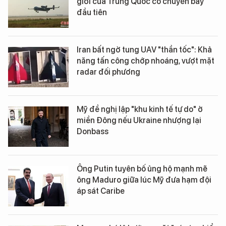
giới của Trung Quốc có chuyến bay
đầu tiên
Iran bất ngờ tung UAV "thần tốc": Khả
năng tấn công chớp nhoáng, vượt mặt
radar đối phương
Mỹ đề nghị lập "khu kinh tế tự do" ở
miền Đông nếu Ukraine nhượng lại
Donbass
Ông Putin tuyên bố ủng hộ mạnh mẽ
ông Maduro giữa lúc Mỹ đưa hạm đội
áp sát Caribe