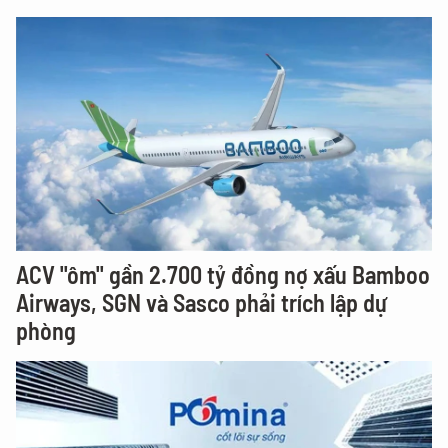
ACV "ôm" gần 2.700 tỷ đồng nợ xấu Bamboo
Airways, SGN và Sasco phải trích lập dự
phòng