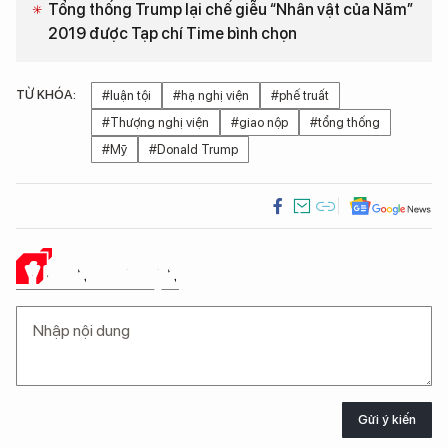
Tổng thống Trump lại chế giễu “Nhân vật của Năm”
2019 được Tạp chí Time bình chọn
TỪ KHÓA:
#luận tội
#hạ nghị viện
#phế truất
#Thượng nghị viện
#giao nộp
#tổng thống
#Mỹ
#Donald Trump
Ý KIẾN CỦA BẠN
Gửi ý kiến