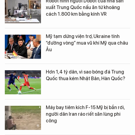
Robot hình người Dobot của nhà sản
xuất Trung Quốc nấu ăn từ khoảng
cách 1.800 km bằng kính VR
Mỹ tạm dừng viện trợ, Ukraine tính
“đường vòng” mua vũ khí Mỹ qua châu
Âu
Hơn 1,4 tỷ dân, vì sao bóng đá Trung
Quốc thua kém Nhật Bản, Hàn Quốc?
Máy bay tiêm kích F-15 Mỹ bị bắn rơi,
người dân Iran ráo riết săn lùng phi
công