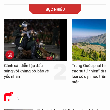
ĐỌC NHIỀU
 sát diễn tập đấu
Trung Quốc phát hiện “mỏ
 với khủng bố, bảo vệ
cao su tự nhiên” từ một
nhân
loài cỏ dại mọc trên đất
mặn
PHÂN TÍCH