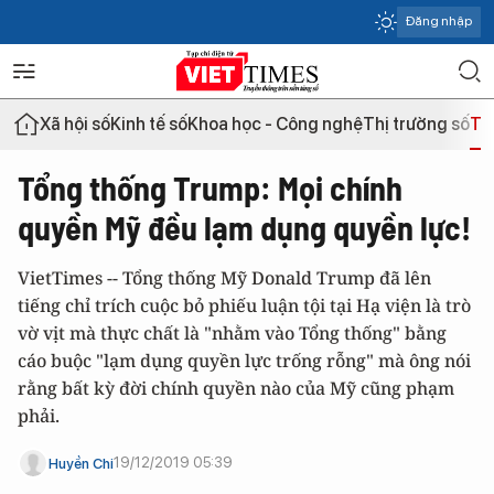
Đăng nhập
Xã hội số
Kinh tế số
Khoa học - Công nghệ
Thị trường số
Th
Tổng thống Trump: Mọi chính
quyền Mỹ đều lạm dụng quyền lực!
VietTimes -- Tổng thống Mỹ Donald Trump đã lên
tiếng chỉ trích cuộc bỏ phiếu luận tội tại Hạ viện là trò
vờ vịt mà thực chất là "nhằm vào Tổng thống" bằng
cáo buộc "lạm dụng quyền lực trống rỗng" mà ông nói
rằng bất kỳ đời chính quyền nào của Mỹ cũng phạm
phải.
19/12/2019 05:39
Huyền Chi