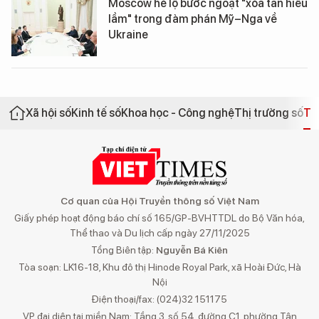
Moscow hé lộ bước ngoặt "xóa tan hiểu
lầm" trong đàm phán Mỹ–Nga về
Ukraine
Xã hội số
Kinh tế số
Khoa học - Công nghệ
Thị trường số
Th
Cơ quan của Hội Truyền thông số Việt Nam
Giấy phép hoạt động báo chí số 165/GP-BVHTTDL do Bộ Văn hóa,
Thể thao và Du lịch cấp ngày 27/11/2025
Tổng Biên tập:
Nguyễn Bá Kiên
Tòa soạn: LK16-18, Khu đô thị Hinode Royal Park, xã Hoài Đức, Hà
Nội
Điện thoại/fax: (024)32 151175
VP đại diện tại miền Nam: Tầng 3, số 54, đường C1, phường Tân